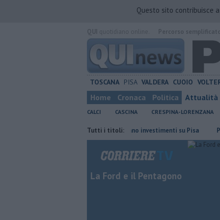
Questo sito contribuisce 
QUI
quotidiano online.
Percorso semplificat
TOSCANA
PISA
VALDERA
CUOIO
VOLTE
Home
Cronaca
Politica
Attualità
CALCI
CASCINA
CRESPINA-LORENZANA
fficiale
Takeda conferma il piano investimenti su Pisa
Tutti i titoli:
Piazza Man
La Ford e il Pentagono