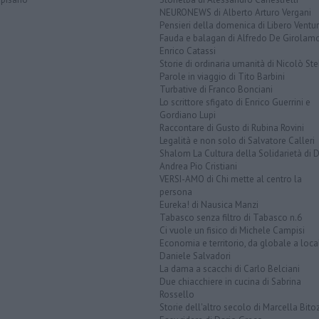
NEURONEWS di Alberto Arturo Vergani
Pensieri della domenica di Libero Ventur
Fauda e balagan di Alfredo De Girolam
Enrico Catassi
Storie di ordinaria umanità di Nicolò Ste
Parole in viaggio di Tito Barbini
Turbative di Franco Bonciani
Lo scrittore sfigato di Enrico Guerrini e
Gordiano Lupi
Raccontare di Gusto di Rubina Rovini
Legalità e non solo di Salvatore Calleri
Shalom La Cultura della Solidarietà di 
Andrea Pio Cristiani
VERSI-AMO di Chi mette al centro la
persona
Eureka! di Nausica Manzi
Tabasco senza filtro di Tabasco n.6
Ci vuole un fisico di Michele Campisi
Economia e territorio, da globale a loca
Daniele Salvadori
La dama a scacchi di Carlo Belciani
Due chiacchiere in cucina di Sabrina
Rossello
Storie dell'altro secolo di Marcella Bito