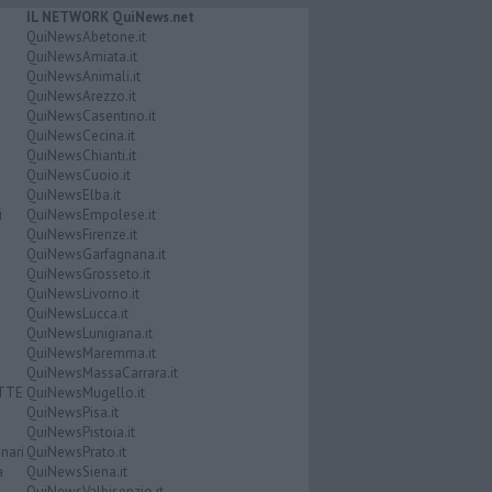
IL NETWORK QuiNews.net
QuiNewsAbetone.it
QuiNewsAmiata.it
QuiNewsAnimali.it
QuiNewsArezzo.it
QuiNewsCasentino.it
QuiNewsCecina.it
QuiNewsChianti.it
QuiNewsCuoio.it
QuiNewsElba.it
i
QuiNewsEmpolese.it
QuiNewsFirenze.it
QuiNewsGarfagnana.it
QuiNewsGrosseto.it
QuiNewsLivorno.it
QuiNewsLucca.it
QuiNewsLunigiana.it
QuiNewsMaremma.it
QuiNewsMassaCarrara.it
ATTE
QuiNewsMugello.it
QuiNewsPisa.it
QuiNewsPistoia.it
nari
QuiNewsPrato.it
a
QuiNewsSiena.it
QuiNewsValbisenzio.it