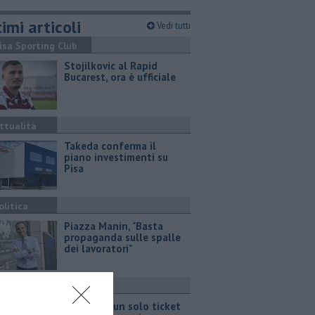
imi articoli
Vedi tutti
isa Sporting Club
Stojilkovic al Rapid
Bucarest, ora è ufficiale
ttualità
Takeda conferma il
piano investimenti su
Pisa
olitica
Piazza Manin, "Basta
propaganda sulle spalle
dei lavoratori"
ttualità
Pisa Card, un solo ticket