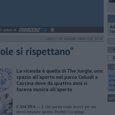
Ad
ra
SABATO
25 GIUGNO 2016
ORE 12:04
ole si rispettano"
Q
La vicenda è quella di The Jungle, uno
spazio all'aperto nel parco Collodi a
A L
di 
Cascina dove da quattro anni si
Scar
faceva musica all'aperto
con 
QUI
CASCINA —
E che questa estate invece per ora
dovrà rimanere spento. Perchè? Lo spiega