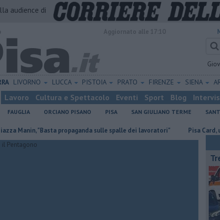
alla audience di
o
Aggiornato alle 17:10
Gio
RRA
LIVORNO
LUCCA
PISTOIA
PRATO
FIRENZE
SIENA
A
Lavoro
Cultura e Spettacolo
Eventi
Sport
Blog
Intervi
FAUGLIA
ORCIANO PISANO
PISA
SAN GIULIANO TERME
SANT
in, "Basta propaganda sulle spalle dei lavoratori"
Pisa Card, un solo ti
Tr