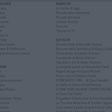
EGORIE
RUBRICHE
naca
Le notizie di oggi
tica
Più Letti della settimana
alità
Più Letti del mese
nomia
Archivio Notizie
ura
Persone
rt
Toscani in TV
tacoli
rviste
QUI BLOG
nion Leader
Incontri d'arte di Riccardo Ferrucci
rese & Professioni
Racconti della domenica di Marco Celat
grammazione Cinema
Disincantato di Adolfo Santoro
Sorridendo di Nicola Belcari
Vignaioli e vini di Nadio Stronchi
MUNI
Le pregiate penne di Pierantonio Pardi
i
Pagine allegre di Gianni Micheli
cina
Psico-cose di Federica Giusti
spina-Lorenzana
VI PRESENTO I MIEI... di Dino Fiumalbi
lia
Le stelle di Astrea di Edit Permay
iano Pisano
STORIE VISPE MA NON TROPPO DISTR
di Dario Dal Canto
 Giuliano Terme
Progettare il benessere di Erica Fiumalbi
ta Luce
La Toscana della birra di Davide Cappan
chiano
Cose strane e posti assurdi di Blue Lam
opisano
Storielba di Alessandro Canestrelli