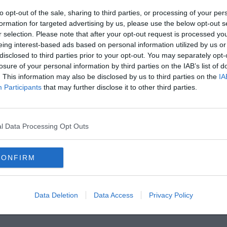
mozione artistica e culturale disposte a operare in quello stesso
to opt-out of the sale, sharing to third parties, or processing of your per
nte – nel rispetto della legalità.”
formation for targeted advertising by us, please use the below opt-out s
r selection. Please note that after your opt-out request is processed y
eing interest-based ads based on personal information utilized by us or
disclosed to third parties prior to your opt-out. You may separately opt-
losure of your personal information by third parties on the IAB’s list of
. This information may also be disclosed by us to third parties on the
IA
oscana iscriviti alla
Newsletter QUInews - ToscanaMedia.
Participants
that may further disclose it to other third parties.
amente nella tua casella di posta.
l Data Processing Opt Outs
glio
CONFIRM
 sindaco
Data Deletion
Data Access
Privacy Policy