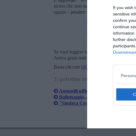
sicura che non manchino associazioni di pro
If you wish 
spazio – peraltro sempre concesso gratuitame
sensitive in
confirm you
continue se
information 
further disc
participants
Se vuoi leggere le notizie principali della T
Downstream 
Arriva gratis tutti i giorni alle 20:00 dirett
Basta cliccare
QUI
Persona
Ti potrebbe interessare anche:
Antonelli ufficialmente fuori dal consi
Ballottaggio, Antonelli va all'attacco
"Sindaca Ceccardi?" No, chiamatemi