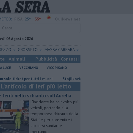
25°
35°
METEO:
PISA
QuiNews.net
vedì
06 Agosto 2026
REZZO
GROSSETO
MASSA CARRARA
ste
Animali
Pubblicità
Contatti
A LUCE
VECCHIANO
VICOPISANO
cket per tutti i musei
Stojilkovic al Rapid Bucarest, ora è ufficiale
L'articolo di ieri più letto
e feriti nello schianto sull'Aurelia
L'incidente ha coinvolto più
veicoli, portando alla
temporanea chiusura della
Statale per consentire i
soccorsi sanitari e
meccanici