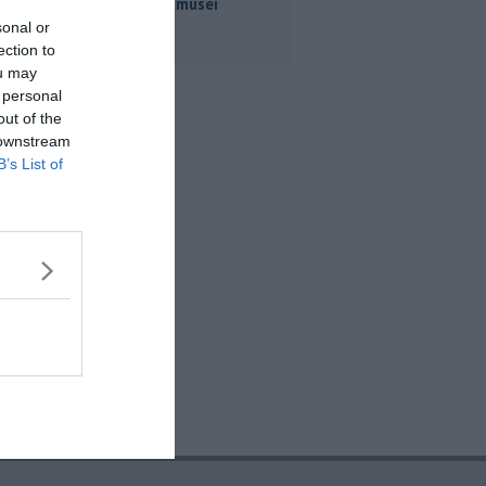
per tutti i musei
sonal or
ection to
ou may
 personal
out of the
 downstream
B’s List of