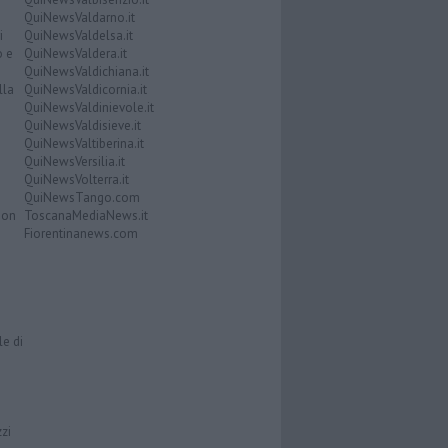
QuiNewsValdarno.it
i
QuiNewsValdelsa.it
o e
QuiNewsValdera.it
QuiNewsValdichiana.it
lla
QuiNewsValdicornia.it
QuiNewsValdinievole.it
QuiNewsValdisieve.it
QuiNewsValtiberina.it
QuiNewsVersilia.it
QuiNewsVolterra.it
QuiNewsTango.com
Don
ToscanaMediaNews.it
Fiorentinanews.com
le di
zzi