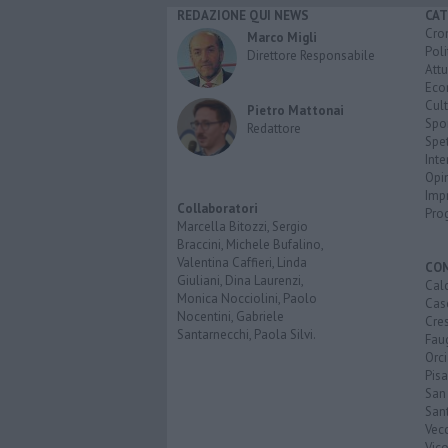
REDAZIONE QUI NEWS
CAT
Cro
Marco Migli
Poli
Direttore Responsabile
Attu
Eco
Cult
Pietro Mattonai
Spo
Redattore
Spet
Inte
Opi
Imp
Collaboratori
Pro
Marcella Bitozzi, Sergio
Braccini, Michele Bufalino,
Valentina Caffieri, Linda
CO
Giuliani, Dina Laurenzi,
Calc
Monica Nocciolini, Paolo
Cas
Nocentini, Gabriele
Cre
Santarnecchi, Paola Silvi.
Faug
Orc
Pisa
San
San
Vec
Vic