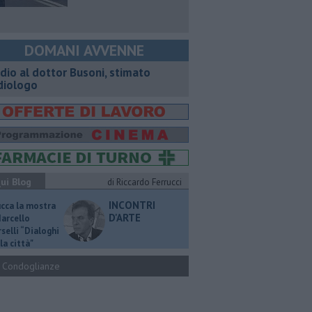
DOMANI AVVENNE
dio al dottor Busoni, stimato
diologo
ui Blog
di Riccardo Ferrucci
INCONTRI
ucca la mostra
D'ARTE
Marcello
selli “Dialoghi
la città"
Condoglianze