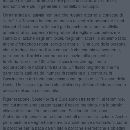
ma può rivolgersi all’ambito delle politiche sociali, di sicurezza,
economiche e più in generale al modello di sviluppo.
Un'altra linea di attività non può che ruotare attorno al concetto di
“cura”. La Toscana ha sempre messo al centro la persona e i suoi
bisogni. Questa centralità sarà guida anche della nostra attività
amministrativa, sapendo interpretare al meglio le competenze e
l’ambito di azione degli enti locali. Negli anni scorsi lo abbiamo fatto
anche difendendo i nostri servizi territoriali. Una cura della persona
che si traduce in cura di una comunità che cambia velocemente,
per numero di arrivi e per numero di nazionalità presenti sul
territorio. Con oltre 100 cittadini cascinesi che ogni anno
acquisiscono la nazionalità italiana. Un flusso migratorio che ha
garantito la stabilità del numero di residenti e la centralità di
Cascina in un territorio complesso come quello della Toscana della
Costa. Un flusso migratorio che ci chiede politiche di integrazione e
crescita del senso di comunità.
Rigenerazione, Sostenibilità e Cura sono i tre termini, al femminile,
con cui intendiamo caratterizzare il nostro mandato, ma le parole
chiave di sei anni fa non cambiano: Solidarietà, Istruzione,
Ambiente e Innovazione restano centrali nella nostra azione. Anche
per questo le deleghe hanno avuto anche nuove declinazioni, come
le politiche per la pace da un lato e politiche energetiche e obiettivi