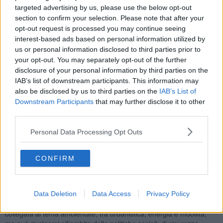
targeted advertising by us, please use the below opt-out
del tessuto produttivo privato.
section to confirm your selection. Please note that after your
Dal 2020 in avanti Cascina ha ritrovato la continuità amministrativa
opt-out request is processed you may continue seeing
attraverso il lavoro di una coalizione, che si è impegnata per uno
interest-based ads based on personal information utilized by
sviluppo equilibrato del territorio. L'obiettivo che ci siamo posti è
us or personal information disclosed to third parties prior to
anche stato quello di riportare una costanza nel lavoro che potesse
your opt-out. You may separately opt-out of the further
dare una linea di indirizzo e scelte di lungo periodo, che fossero
disclosure of your personal information by third parties on the
chiare per i cittadini.
IAB’s list of downstream participants. This information may
Il quadro degli investimenti generati dalle risorse del PNRR sta
also be disclosed by us to third parties on the
IAB’s List of
cambiando il volto dell’intera Cascina, nel segno della
Downstream Participants
that may further disclose it to other
rigenerazione urbana, ma i prossimi anni non potranno limitarsi alla
third parties.
gestione dell’esistente. Per proseguire nella crescita c’è la
necessità di superare gli obiettivi già raggiunti.
Personal Data Processing Opt Outs
Ogni elezione apre un nuovo ciclo e ogni mandato ha una propria
storia. La chiave di volta per il secondo mandato è riassunta in un
CONFIRM
termine: sostenibilità. Una parola che può e deve ispirare un
metodo di lavoro. Una parola che sintetizza un’idea di società e di
sviluppo. Il nostro Comune ha già avviato l’elaborazione di azioni
che connotano l’attività amministrativa in questo senso.
Data Deletion
Data Access
Privacy Policy
Sostenibilità ha diverse possibilità di declinazione; più spesso è
collegata al tema ambientale, tra urbanistica, energia e mobilità,