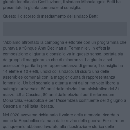
giurato fedeltà alla Costituzione, il sindaco Michelangelo Betti ha
presentato la giunta comunale al consiglio.
Questo il discorso di insediamento del sindaco Betti:
"Abbiamo affrontato la campagna elettorale con un programma che
puntava a “Cinque Anni Declinati al Femminile”. In effetti la
composizione di giunta e consiglio va in questo senso, portata sia
da gruppi di maggioranza che di minoranza. La giunta a sei
assessori è paritaria per rappresentanza di genere, il consiglio ha
14 elette e 10 eletti, undici col sindaco. Di sicuro una delle
assemblee comunali con la maggior quota di rappresentanza
femminile. Un bel segnale a ottanta anni dal primo voto libero a
suffragio universale. 80 anni dalle elezioni amministrative del 31
marzo ’46 a Cascina, 80 anni dalle elezioni per il referendum
Monarchia/Repubblica e per l’Assemblea costituente del 2 giugno a
Cascina e nell’Italia liberata.
Nel 2020 avevamo richiamato il valore della memoria, ricordato
come la Repubblica sia nata dalle rovine della guerra. Per oltre un
quinquennio abbiamo lavorato alla ricostruzione storica delle