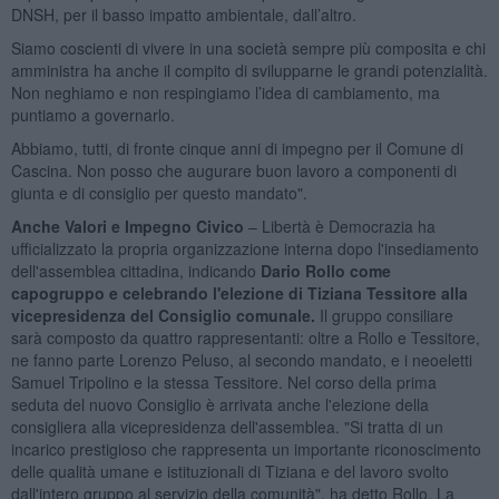
DNSH, per il basso impatto ambientale, dall’altro.
Siamo coscienti di vivere in una società sempre più composita e chi
amministra ha anche il compito di svilupparne le grandi potenzialità.
Non neghiamo e non respingiamo l’idea di cambiamento, ma
puntiamo a governarlo.
Abbiamo, tutti, di fronte cinque anni di impegno per il Comune di
Cascina. Non posso che augurare buon lavoro a componenti di
giunta e di consiglio per questo mandato".
Anche Valori e Impegno Civico
– Libertà è Democrazia ha
ufficializzato la propria organizzazione interna dopo l'insediamento
dell'assemblea cittadina, indicando
Dario Rollo come
capogruppo e celebrando l'elezione di Tiziana Tessitore alla
vicepresidenza del Consiglio comunale.
Il gruppo consiliare
sarà composto da quattro rappresentanti: oltre a Rollo e Tessitore,
ne fanno parte Lorenzo Peluso, al secondo mandato, e i neoeletti
Samuel Tripolino e la stessa Tessitore. Nel corso della prima
seduta del nuovo Consiglio è arrivata anche l'elezione della
consigliera alla vicepresidenza dell'assemblea. "Si tratta di un
incarico prestigioso che rappresenta un importante riconoscimento
delle qualità umane e istituzionali di Tiziana e del lavoro svolto
dall'intero gruppo al servizio della comunità", ha detto Rollo. La