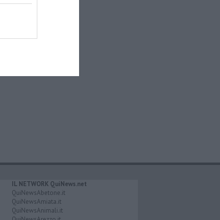
IL NETWORK QuiNews.net
QuiNewsAbetone.it
QuiNewsAmiata.it
QuiNewsAnimali.it
QuiNewsArezzo.it