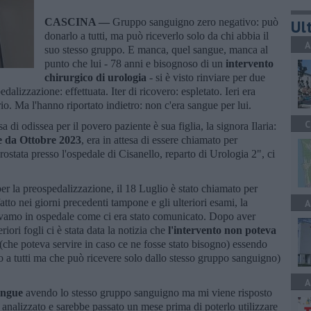
CASCINA —
Gruppo sanguigno zero negativo: può
Ult
donarlo a tutti, ma può riceverlo solo da chi abbia il
A
suo stesso gruppo. E manca, quel sangue, manca al
punto che lui - 78 anni e bisognoso di un
intervento
chirurgico di urologia
- si è visto rinviare per due
alizzazione: effettuata. Iter di ricovero: espletato. Ieri era
io. Ma l'hanno riportato indietro: non c'era sangue per lui.
C
 di odissea per il povero paziente è sua figlia, la signora Ilaria:
e da Ottobre 2023
, era in attesa di essere chiamato per
rostata presso l'ospedale di Cisanello, reparto di Urologia 2", ci
r la preospedalizzazione, il 18 Luglio è stato chiamato per
atto nei giorni precedenti tampone e gli ulteriori esami, la
A
eravamo in ospedale come ci era stato comunicato. Dopo aver
iori fogli ci è stata data la notizia che
l'intervento non poteva
(che poteva servire in caso ce ne fosse stato bisogno) essendo
 a tutti ma che può ricevere solo dallo stesso gruppo sanguigno)
A
angue
avendo lo stesso gruppo sanguigno ma mi viene risposto
analizzato e sarebbe passato un mese prima di poterlo utilizzare