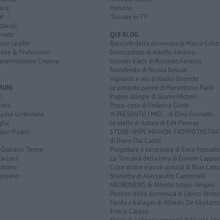
ura
Persone
rt
Toscani in TV
tacoli
rviste
QUI BLOG
nion Leader
Racconti della domenica di Marco Celat
rese & Professioni
Disincantato di Adolfo Santoro
grammazione Cinema
Incontri d'arte di Riccardo Ferrucci
Sorridendo di Nicola Belcari
Vignaioli e vini di Nadio Stronchi
MUNI
Le pregiate penne di Pierantonio Pardi
i
Pagine allegre di Gianni Micheli
cina
Psico-cose di Federica Giusti
spina-Lorenzana
VI PRESENTO I MIEI... di Dino Fiumalbi
lia
Le stelle di Astrea di Edit Permay
iano Pisano
STORIE VISPE MA NON TROPPO DISTR
di Dario Dal Canto
 Giuliano Terme
Progettare il benessere di Erica Fiumalbi
ta Luce
La Toscana della birra di Davide Cappan
chiano
Cose strane e posti assurdi di Blue Lam
opisano
Storielba di Alessandro Canestrelli
NEURONEWS di Alberto Arturo Vergani
Pensieri della domenica di Libero Ventur
Fauda e balagan di Alfredo De Girolam
Enrico Catassi