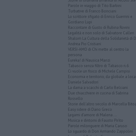
Storie di ordinaria umanità di Nicolò Ste
Parole in viaggio di Tito Barbini
Turbative di Franco Bonciani
Lo scrittore sfigato di Enrico Guerrini e
Gordiano Lupi
Raccontare di Gusto di Rubina Rovini
Legalità e non solo di Salvatore Calleri
Shalom La Cultura della Solidarietà di 
Andrea Pio Cristiani
VERSI-AMO di Chi mette al centro la
persona
Eureka! di Nausica Manzi
Tabasco senza filtro di Tabasco n.6
Ci vuole un fisico di Michele Campisi
Economia e territorio, da globale a loca
Daniele Salvadori
La dama a scacchi di Carlo Belciani
Due chiacchiere in cucina di Sabrina
Rossello
Storie dell'altro secolo di Marcella Bito
Easy ridere di Dario Greco
Legami d'amore di Malena ...
Musica e dintorni di Fausto Pirìto
Parole milonguere di Maria Caruso
Lo sguardo di Don Armando Zappolini