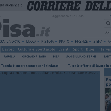
alla audience di
o
Aggiornato alle 10:45
Dom
RRA
LIVORNO
LUCCA
PISTOIA
PRATO
FIRENZE
SIENA
A
Lavoro
Cultura e Spettacolo
Eventi
Sport
Blog
Intervi
FAUGLIA
ORCIANO PISANO
PISA
SAN GIULIANO TERME
SANT
è ancora scontro con i sindacati
​Tutte le offerte di lavoro in provincia 
Bo
po