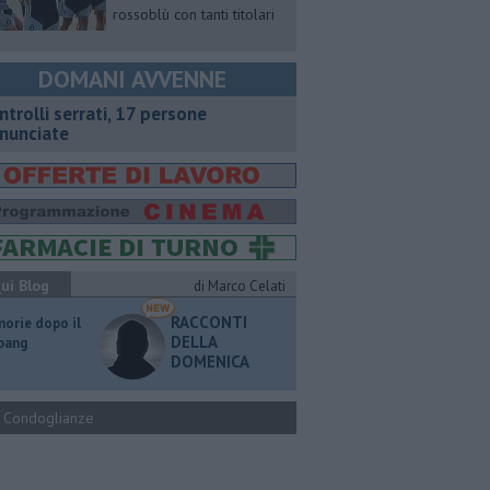
rossoblù con tanti titolari
DOMANI AVVENNE
ntrolli serrati, 17 persone
nunciate
ui Blog
di Marco Celati
RACCONTI
orie dopo il
DELLA
 bang
DOMENICA
Condoglianze