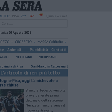
25°
36°
METEO:
PISA
QuiNews.net
enica
09 Agosto 2026
REZZO
GROSSETO
MASSA CARRARA
ste
Animali
Pubblicità
Contatti
A LUCE
VECCHIANO
VICOPISANO
di Pisa
San Marco in Calcesana, lavori finiti dopo 12 anni
Nuova sc
L'articolo di ieri più letto
logna-Pisa, oggi l'amichevole a
rte chiuse
Bianco e Tedesco verso la
prova generale prima
dell'inizio della stagione.
Nerazzurri ancora senza il
nuovo centravanti,