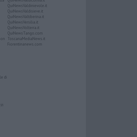
lla
QuiNewsValdicornia.it
QuiNewsValdinievole.it
QuiNewsValdisieve.it
QuiNewsValtiberina.it
QuiNewsVersilia.it
QuiNewsVolterra.it
QuiNewsTango.com
Don
ToscanaMediaNews.it
Fiorentinanews.com
le di
zzi