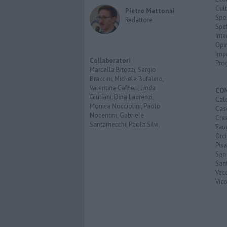
Cult
Pietro Mattonai
Spo
Redattore
Spet
Inte
Opi
Imp
Collaboratori
Pro
Marcella Bitozzi, Sergio
Braccini, Michele Bufalino,
Valentina Caffieri, Linda
CO
Giuliani, Dina Laurenzi,
Calc
Monica Nocciolini, Paolo
Cas
Nocentini, Gabriele
Cre
Santarnecchi, Paola Silvi.
Faug
Orc
Pisa
San
San
Vec
Vic