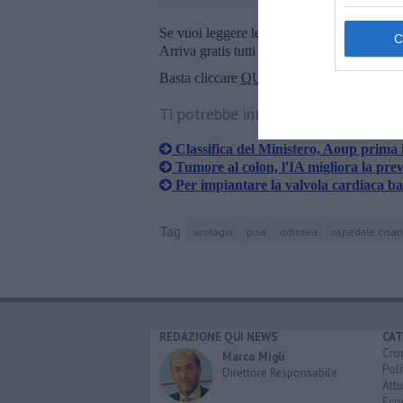
Se vuoi leggere le notizie principali della T
Arriva gratis tutti i giorni alle 20:00 dirett
Basta cliccare
QUI
Ti potrebbe interessare anche:
Classifica del Ministero, Aoup prima
Tumore al colon, l'IA migliora la pre
Per impiantare la valvola cardiaca ba
Tag
urologia
pisa
odissea
ospedale cisan
REDAZIONE QUI NEWS
CAT
Cro
Marco Migli
Poli
Direttore Responsabile
Attu
Eco