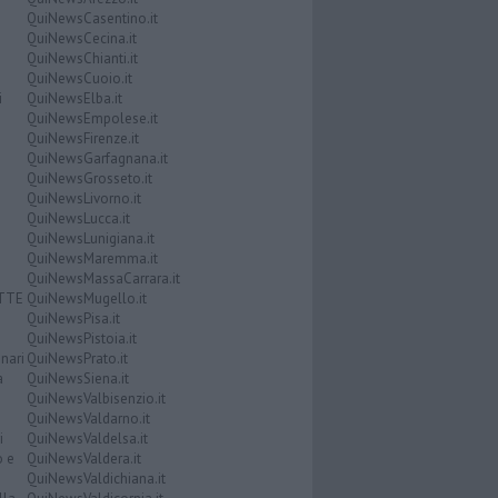
QuiNewsCasentino.it
QuiNewsCecina.it
QuiNewsChianti.it
QuiNewsCuoio.it
i
QuiNewsElba.it
QuiNewsEmpolese.it
QuiNewsFirenze.it
QuiNewsGarfagnana.it
QuiNewsGrosseto.it
QuiNewsLivorno.it
QuiNewsLucca.it
QuiNewsLunigiana.it
QuiNewsMaremma.it
QuiNewsMassaCarrara.it
ATTE
QuiNewsMugello.it
QuiNewsPisa.it
QuiNewsPistoia.it
nari
QuiNewsPrato.it
a
QuiNewsSiena.it
QuiNewsValbisenzio.it
QuiNewsValdarno.it
i
QuiNewsValdelsa.it
o e
QuiNewsValdera.it
QuiNewsValdichiana.it