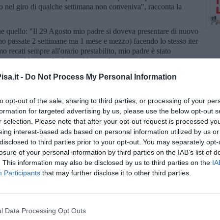
o nel giro di qualche settimana non conveniva", racconta la
he quello: "Il 29 Agosto mio padre si doveva presentare di nuovo
ono passate 2 settimane ma 1 mese e mezzo) facendo lo stesso iter
o recati sempre all'orario prestabilito, mio padre è stato
a me sul lettino che lo avrebbe trasferito in sala operatoria e
tanza senza aver fatto l'intervento
con la stessa motivazione:
sa.it -
Do Not Process My Personal Information
rlo prima? E poi: come si risolve questo problema? "Com'è
to opt-out of the sale, sharing to third parties, or processing of your per
nibilità del sangue prima di un intervento, cosicché il paziente
formation for targeted advertising by us, please use the below opt-out s
stata rimandata per ben due volte per lo stesso motivo, e
a
r selection. Please note that after your opt-out request is processed y
izzante
".
eing interest-based ads based on personal information utilized by us or
i tempi della
preospedalizzazione
e dobbiamo ricominciare
disclosed to third parties prior to your opt-out. You may separately opt-
losure of your personal information by third parties on the IAB’s list of
. This information may also be disclosed by us to third parties on the
IA
e: "Ah dimenticavo:
mio padre ha un aneurisma addominale
Participants
that may further disclose it to other third parties.
l Data Processing Opt Outs