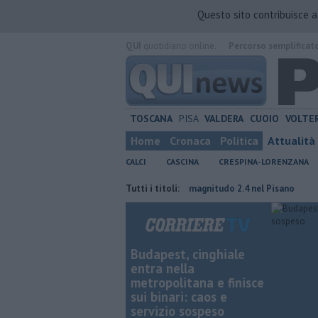
Questo sito contribuisce 
QUI
quotidiano online.
Percorso semplificat
TOSCANA
PISA
VALDERA
CUOIO
VOLTE
Home
Cronaca
Politica
Attualità
CALCI
CASCINA
CRESPINA-LORENZANA
i dopo 12 anni
Nuova scossa di magnitudo 2.4 nel Pisano
Tutti i titoli:
Takeda, 
Budapest, cinghiale
entra nella
metropolitana e finisce
sui binari: caos e
servizio sospeso