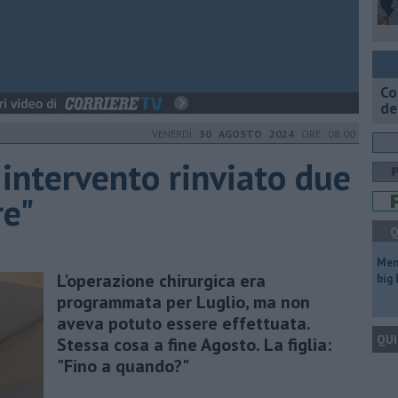
Co
de
VENERDÌ
30 AGOSTO 2024
ORE 08:00
intervento rinviato due
re"
Q
Mem
L'operazione chirurgica era
big
programmata per Luglio, ma non
aveva potuto essere effettuata.
QUI
Stessa cosa a fine Agosto. La figlia:
"Fino a quando?"