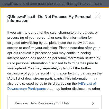
riqualificazione di aree pubbliche e parchi fino agli interventi sulle
strade dei vari paesi del territorio comunale.
QUInewsPisa.it -
Do Not Process My Personal
Information
"Ho sempre pensato che l’impegno pubblico debba partire
If you wish to opt-out of the sale, sharing to third parties, or
dalla responsabilità verso la propria comunità", ha dichiarato
processing of your personal or sensitive information for
Cristiano Masi.
"In questi anni, ogni intervento è stato un passo
targeted advertising by us, please use the below opt-out
per prenderci cura della nostra 'casa comune'. A chi sostiene che
section to confirm your selection. Please note that after your
non sia stato fatto nulla, rispondiamo con la trasparenza dei dati e
opt-out request is processed you may continue seeing
dei cantieri conclusi. Rendere conto di ciò che si fa è una forma di
interest-based ads based on personal information utilized by
rispetto verso tutti i cittadini".
us or personal information disclosed to third parties prior to
Masi ha collegato il proprio metodo amministrativo anche alle
your opt-out. You may separately opt-out of the further
esperienze maturate nel sociale e nello sport. "Realtà che mi hanno
disclosure of your personal information by third parties on the
insegnato che i risultati si raggiungono solo facendo squadra e
IAB’s list of downstream participants. This information may
ascoltando le persone", ha aggiunto.
also be disclosed by us to third parties on the
IAB’s List of
A sostegno dell’iniziativa è intervenuto anche
Massimiliano
Downstream Participants
that may further disclose it to other
Ghimenti, consigliere regionale toscano di Alleanza Verdi e
third parties.
Sinistra
, che ha parlato del lavoro svolto dall’amministrazione
comunale negli ultimi anni.
Personal Data Processing Opt Outs