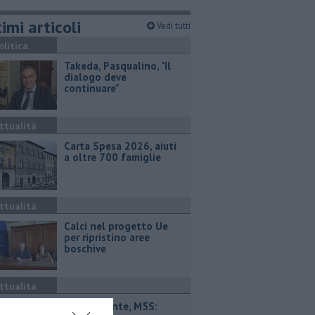
imi articoli
Vedi tutti
olitica
Takeda, Pasqualino, "Il
dialogo deve
continuare"
ttualità
Carta Spesa 2026, aiuti
a oltre 700 famiglie
ttualità
Calci nel progetto Ue
per ripristino aree
boschive
ttualità
Retiambiente, M5S: