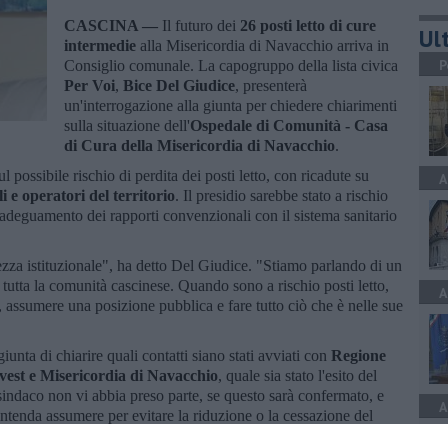
CASCINA —
Il futuro dei
26 posti letto di cure
Ult
intermedie
alla Misericordia di Navacchio arriva in
P
Consiglio comunale. La capogruppo della lista civica
Per Voi
,
Bice Del Giudice
, presenterà
un'interrogazione alla giunta per chiedere chiarimenti
sulla situazione dell'
Ospedale di Comunità - Casa
di Cura della Misericordia di Navacchio
.
ul possibile rischio di perdita dei posti letto, con ricadute su
A
li e operatori del territorio
. Il presidio sarebbe stato a rischio
adeguamento dei rapporti convenzionali con il sistema sanitario
zza istituzionale", ha detto Del Giudice. "Stiamo parlando di un
r tutta la comunità cascinese. Quando sono a rischio posti letto,
A
 assumere una posizione pubblica e fare tutto ciò che è nelle sue
iunta di chiarire quali contatti siano stati avviati con
Regione
st e Misericordia di Navacchio
, quale sia stato l'esito del
 sindaco non vi abbia preso parte, se questo sarà confermato, e
A
intenda assumere per evitare la riduzione o la cessazione del