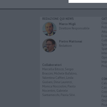
REDAZIONE QUI NEWS
CAT
Cro
Marco Migli
Poli
Direttore Responsabile
Attu
Eco
Cult
Pietro Mattonai
Spo
Redattore
Spet
Inte
Opi
Imp
Collaboratori
Pro
Marcella Bitozzi, Sergio
Braccini, Michele Bufalino,
Valentina Caffieri, Linda
CO
Giuliani, Dina Laurenzi,
Calc
Monica Nocciolini, Paolo
Cas
Nocentini, Gabriele
Cre
Santarnecchi, Paola Silvi.
Faug
Orc
Pisa