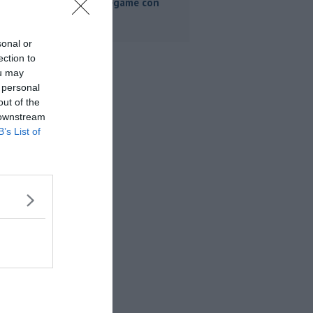
"Nessun legame con
Giacetti"
sonal or
ection to
ou may
 personal
out of the
 downstream
B’s List of