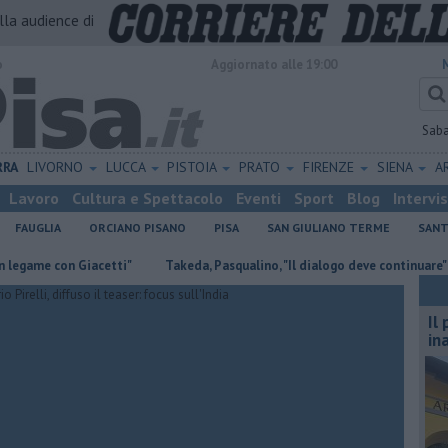
alla audience di
o
Aggiornato alle 19:00
Sab
RRA
LIVORNO
LUCCA
PISTOIA
PRATO
FIRENZE
SIENA
A
Lavoro
Cultura e Spettacolo
Eventi
Sport
Blog
Intervi
FAUGLIA
ORCIANO PISANO
PISA
SAN GIULIANO TERME
SANT
 con Giacetti"
Takeda, Pasqualino, "Il dialogo deve continuare"
Ca
Il
in