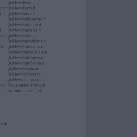
QuiNewsPistoia.it
nari
QuiNewsPrato.it
a
QuiNewsSiena.it
QuiNewsValbisenzio.it
QuiNewsValdarno.it
i
QuiNewsValdelsa.it
o e
QuiNewsValdera.it
QuiNewsValdichiana.it
lla
QuiNewsValdicornia.it
QuiNewsValdinievole.it
QuiNewsValdisieve.it
QuiNewsValtiberina.it
QuiNewsVersilia.it
QuiNewsVolterra.it
QuiNewsTango.com
Don
ToscanaMediaNews.it
Fiorentinanews.com
le di