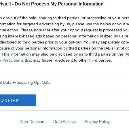
sa.it -
Do Not Process My Personal Information
, ha concluso Del Giudice. "Chiediamo trasparenza,
 Su sanità territoriale, servizi di prossimità e tutela delle
apere".
to opt-out of the sale, sharing to third parties, or processing of your per
formation for targeted advertising by us, please use the below opt-out s
r selection. Please note that after your opt-out request is processed y
eing interest-based ads based on personal information utilized by us or
disclosed to third parties prior to your opt-out. You may separately opt-
losure of your personal information by third parties on the IAB’s list of
. This information may also be disclosed by us to third parties on the
IA
oscana iscriviti alla
Newsletter QUInews - ToscanaMedia.
amente nella tua casella di posta.
Participants
that may further disclose it to other third parties.
l Data Processing Opt Outs
anzie
rodolini
CONFIRM
erroviarie
Data Deletion
Data Access
Privacy Policy