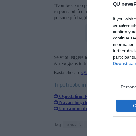
QUInewsPi
"Non facciamo polemica per partito preso"
responsabilità e una presa di posizione netta.
persone più fragili Cascina ha il diritto di s
If you wish 
sensitive in
confirm you
continue se
information 
further disc
participants
Se vuoi leggere le notizie principali della T
Arriva gratis tutti i giorni alle 20:00 dirett
Downstream 
Basta cliccare
QUI
Ti potrebbe interessare anche:
Persona
Ospedalino, Rifondazione chiede gar
Navacchio, denuncia degrado in via B
Un cambio di nome per due stazioni f
Tag
navacchio
cascina