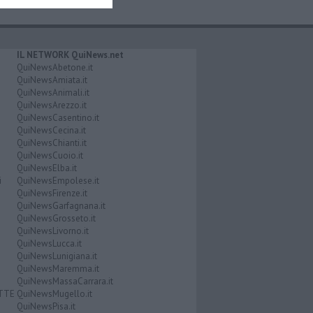
IL NETWORK QuiNews.net
QuiNewsAbetone.it
QuiNewsAmiata.it
QuiNewsAnimali.it
QuiNewsArezzo.it
QuiNewsCasentino.it
QuiNewsCecina.it
QuiNewsChianti.it
QuiNewsCuoio.it
QuiNewsElba.it
i
QuiNewsEmpolese.it
QuiNewsFirenze.it
QuiNewsGarfagnana.it
QuiNewsGrosseto.it
QuiNewsLivorno.it
QuiNewsLucca.it
QuiNewsLunigiana.it
QuiNewsMaremma.it
QuiNewsMassaCarrara.it
ATTE
QuiNewsMugello.it
QuiNewsPisa.it