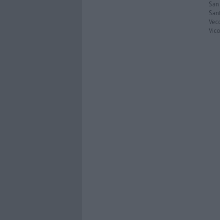
San
San
Vec
Vic