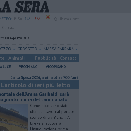
24°
36°
METEO:
PISA
QuiNews.net
ato
08 Agosto 2026
REZZO
GROSSETO
MASSA CARRARA
ste
Animali
Pubblicità
Contatti
A LUCE
VECCHIANO
VICOPISANO
rta Spesa 2026, aiuti a oltre 700 famiglie
Calci nel progetto Ue per rip
L'articolo di ieri più letto
 portale dell'Arena Garibaldi sarà
augurato prima del campionato
Come noto sono stati
ultimati i lavori al portale
storico di via Bianchi. A
breve si svolgerà
l'inaugurazione prima