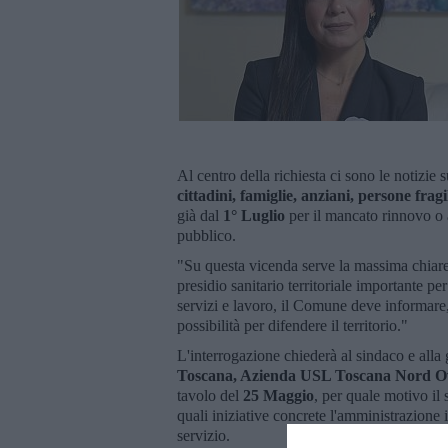
Al centro della richiesta ci sono le notizie s
cittadini, famiglie, anziani, persone fragi
già dal
1° Luglio
per il mancato rinnovo o 
pubblico.
"Su questa vicenda serve la massima chiare
presidio sanitario territoriale importante pe
servizi e lavoro, il Comune deve informare,
possibilità per difendere il territorio."
L'interrogazione chiederà al sindaco e alla g
Toscana, Azienda USL Toscana Nord Ove
tavolo del
25 Maggio
, per quale motivo il
quali iniziative concrete l'amministrazione 
servizio.