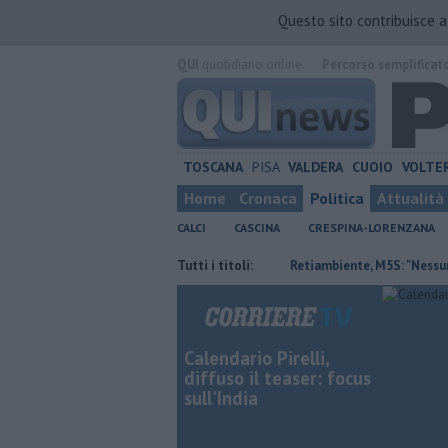
Questo sito contribuisce 
QUI
quotidiano online.
Percorso semplificat
TOSCANA
PISA
VALDERA
CUOIO
VOLTE
Home
Cronaca
Politica
Attualità
CALCI
CASCINA
CRESPINA-LORENZANA
etto Ue per ripristino aree boschive
Tutti i titoli:
Retiambiente, M5S: "Nessun legame
Calendario Pirelli,
diffuso il teaser: focus
sull'India