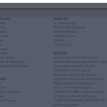
EGORIE
RUBRICHE
naca
Le notizie di oggi
tica
Più Letti della settimana
alità
Più Letti del mese
nomia
Archivio Notizie
ura
Persone
rt
Toscani in TV
tacoli
rviste
QUI BLOG
nion Leader
Incontri d'arte di Riccardo Ferrucci
rese & Professioni
Racconti della domenica di Marco Celat
grammazione Cinema
Disincantato di Adolfo Santoro
Sorridendo di Nicola Belcari
Vignaioli e vini di Nadio Stronchi
MUNI
Le pregiate penne di Pierantonio Pardi
i
Pagine allegre di Gianni Micheli
cina
Psico-cose di Federica Giusti
spina-Lorenzana
VI PRESENTO I MIEI... di Dino Fiumalbi
lia
Le stelle di Astrea di Edit Permay
iano Pisano
STORIE VISPE MA NON TROPPO DISTR
di Dario Dal Canto