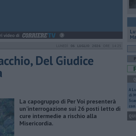
Lu
Ma
LUNEDÌ
06 LUGLIO 2026
ORE 14:25
cchio, Del Giudice
a
Q
A L
di 
La capogruppo di Per Voi presenterà
Scar
con 
un'interrogazione sui 26 posti letto di
cure intermedie a rischio alla
QUI
Misericordia.