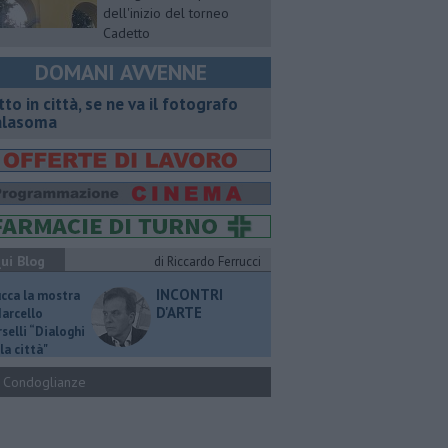
dell'inizio del torneo
Cadetto
DOMANI AVVENNE
tto in città, se ne va il fotografo
lasoma
ui Blog
di Riccardo Ferrucci
INCONTRI
ucca la mostra
D'ARTE
Marcello
selli “Dialoghi
la città"
Condoglianze