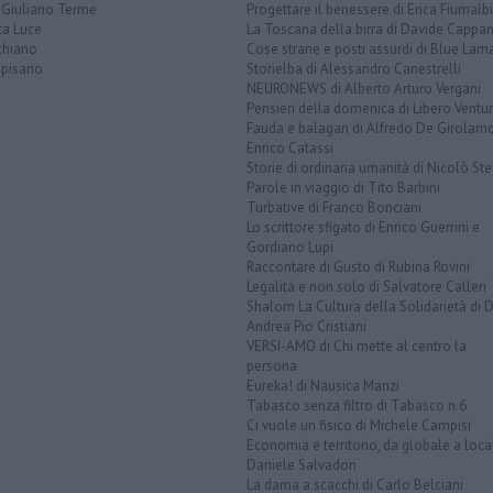
 Giuliano Terme
Progettare il benessere di Erica Fiumalbi
ta Luce
La Toscana della birra di Davide Cappan
chiano
Cose strane e posti assurdi di Blue Lam
opisano
Storielba di Alessandro Canestrelli
NEURONEWS di Alberto Arturo Vergani
Pensieri della domenica di Libero Ventur
Fauda e balagan di Alfredo De Girolam
Enrico Catassi
Storie di ordinaria umanità di Nicolò Ste
Parole in viaggio di Tito Barbini
Turbative di Franco Bonciani
Lo scrittore sfigato di Enrico Guerrini e
Gordiano Lupi
Raccontare di Gusto di Rubina Rovini
Legalità e non solo di Salvatore Calleri
Shalom La Cultura della Solidarietà di 
Andrea Pio Cristiani
VERSI-AMO di Chi mette al centro la
persona
Eureka! di Nausica Manzi
Tabasco senza filtro di Tabasco n.6
Ci vuole un fisico di Michele Campisi
Economia e territorio, da globale a loca
Daniele Salvadori
La dama a scacchi di Carlo Belciani