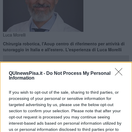
Luca Morelli
Chirurgia robotica, l'Aoup centro di riferimento per attività di
tutoraggio in Italia e all'estero. L'esperienza di Luca Morelli
QUInewsPisa.it -
Do Not Process My Personal
Information
PISA —
L’attività multidisciplinare del Centro di chirurgia robotica
dell’Aoup diretto dalla professoressa
Franca Melfi
continua ad
If you wish to opt-out of the sale, sharing to third parties, or
essere di riferimento per numerose specialità, sia a livello nazionale
processing of your personal or sensitive information for
sia internazionale, con i chirurghi delle varie discipline coinvolti in
targeted advertising by us, please use the below opt-out
attività di tutoraggio in altri centri che utilizzano l’ultima versione del
section to confirm your selection. Please note that after your
sistema robotico Da Vinci Xi.
opt-out request is processed you may continue seeing
interest-based ads based on personal information utilized by
Pisa è infatti centro internazionale di
case observation
e
proctoring
us or personal information disclosed to third parties prior to
sin dal 2012 e quindi i chirurghi che vi operano sono ormai