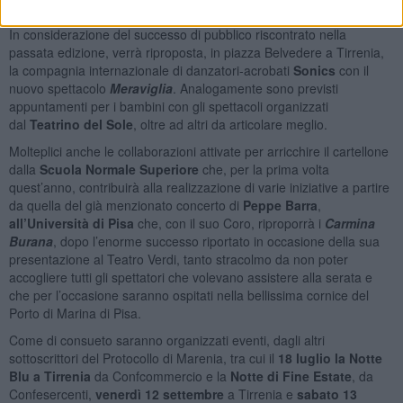
omonimo.
In considerazione del successo di pubblico riscontrato nella
passata edizione, verrà riproposta, in piazza Belvedere a Tirrenia,
la compagnia internazionale di danzatori-acrobati
Sonics
con il
nuovo spettacolo
Meraviglia
. Analogamente sono previsti
appuntamenti per i bambini con gli spettacoli organizzati
dal
Teatrino del Sole
, oltre ad altri da articolare meglio.
Molteplici anche le collaborazioni attivate per arricchire il cartellone
dalla
Scuola Normale Superiore
che, per la prima volta
quest’anno, contribuirà alla realizzazione di varie iniziative a partire
da quella del già menzionato concerto di
Peppe Barra
,
all’Università di Pisa
che, con il suo Coro, riproporrà i
Carmina
Burana
, dopo l’enorme successo riportato in occasione della sua
presentazione al Teatro Verdi, tanto stracolmo da non poter
accogliere tutti gli spettatori che volevano assistere alla serata e
che per l’occasione saranno ospitati nella bellissima cornice del
Porto di Marina di Pisa.
Come di consueto saranno organizzati eventi, dagli altri
sottoscrittori del Protocollo di Marenia, tra cui il
18 luglio la Notte
Blu a Tirrenia
da Confcommercio e la
Notte di Fine Estate
, da
Confesercenti,
venerdì 12 settembre
a Tirrenia e
sabato 13