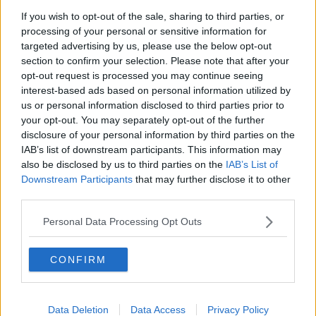
A Tirrenia dovrebbe essere coinvolto anche il
Cinema Ciak
,
If you wish to opt-out of the sale, sharing to third parties, or
location ideale, per esempio, per uno dei due appuntamenti a cura
processing of your personal or sensitive information for
della associazione
Recitar cantando
, presieduta dall’attore pisano
Paolo Conticini
, dal titolo
Viva il cinema
, serata con musica da
targeted advertising by us, please use the below opt-out
film e immagini con la partecipazione dello stesso Conticini e Doady
section to confirm your selection. Please note that after your
Giugliano. Un’altra, dal titolo evocativo di
Viaggiatori
con musica,
opt-out request is processed you may continue seeing
danza e letteratura sulle rive del mare (Italia, Grecia, Spagna e
interest-based ads based on personal information utilized by
Argentina), potrebbe, invece, essere programmata a Marina di
us or personal information disclosed to third parties prior to
Pisa.
your opt-out. You may separately opt-out of the further
disclosure of your personal information by third parties on the
IAB’s list of downstream participants. This information may
also be disclosed by us to third parties on the
IAB’s List of
Downstream Participants
that may further disclose it to other
Tra gli appuntamenti pressoché sicuri va ricordato anche
Side
, lo
spettacolo di teatro-circo che non prevede alcun coinvolgimento di
third parties.
animali e che potrebbe animare il week end ferragostano (
venerdì
15, sabato 16 e domenica 17
) in una una Piazza di Marina con un
Personal Data Processing Opt Outs
progetto che prevede l’allestimento di una tensostruttura destinata
ad ospitare più spettacoli, dal tardo pomeriggio fino a sera, per
CONFIRM
tutta e tre i giorni.
Altro appuntamento di rilievo sarà la
prima nazionale del tour
estivo della Banda Osiris,
Le dolenti note
,
a cui verrà abbinata,
Data Deletion
Data Access
Privacy Policy
nel pomeriggio del giorno del concerto, la presentazione del libro