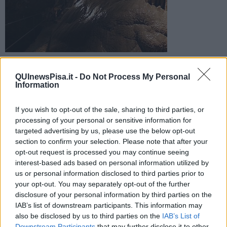
L’evento è organizzato dalla Federazione Speleologica
Toscana e dal Museo di Storia Naturale dell’Università di Pisa.
QUInewsPisa.it -
Do Not Process My Personal
La prenotazione è obbligatoria
Information
If you wish to opt-out of the sale, sharing to third parties, or
processing of your personal or sensitive information for
targeted advertising by us, please use the below opt-out
section to confirm your selection. Please note that after your
CALCI —
Ultimi posti per partecipare al convegno
“La memoria
opt-out request is processed you may continue seeing
delle grotte: viaggio attraverso la paleontologia – scoperte e tutela
interest-based ads based on personal information utilized by
dei resti fossili nella regione Toscana”
, in programma per il 26
us or personal information disclosed to third parties prior to
settembre alle 9 al Museo di Storia Naturale dell’Università di Pisa.
your opt-out. You may separately opt-out of the further
L’evento è organizzato dalla
Federazione Speleologica Toscana
disclosure of your personal information by third parties on the
e dal
Museo di Storia Naturale dell’Università di Pisa
, con la
IAB’s list of downstream participants. This information may
collaborazione del
Dipartimento di Civiltà e Forme del Sapere
.
also be disclosed by us to third parties on the
IAB’s List of
Oltre a docenti delle Università di Pisa, Firenze e Siena, nel corso
Downstream Participants
that may further disclose it to other