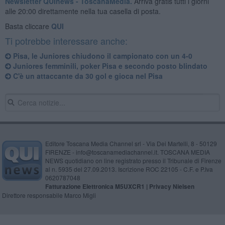
Newsletter QUInews - ToscanaMedia.
Arriva gratis tutti i giorni
alle 20:00 direttamente nella tua casella di posta.
Basta cliccare
QUI
Ti potrebbe interessare anche:
Pisa, le Juniores chiudono il campionato con un 4-0
Juniores femminili, poker Pisa e secondo posto blindato
C'è un attaccante da 30 gol e gioca nel Pisa
Editore Toscana Media Channel srl - Via Dei Martelli, 8 - 50129
FIRENZE - info@toscanamediachannel.it. TOSCANA MEDIA
NEWS quotidiano on line registrato presso il Tribunale di Firenze
al n. 5935 del 27.09.2013. Iscrizione ROC 22105 - C.F. e P.Iva
0620787048
Fatturazione Elettronica M5UXCR1 |
Privacy Nielsen
Direttore responsabile Marco Migli