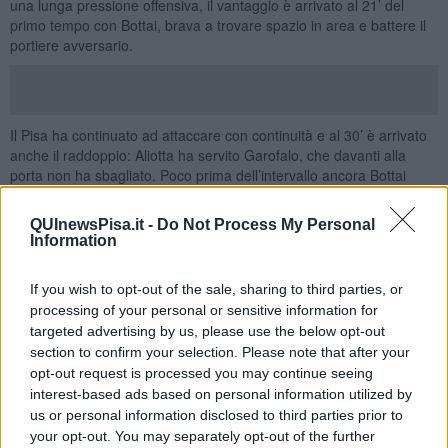
una lunga pressione offensiva, il vantaggio è arrivato al 21’ del
primo tempo con Bottai, brava a trovare spazio in area e battere il
portiere avversario.
Il Pisa ha continuato ad attaccare con continuità e al 30’ è arrivato
anche il raddoppio: Aliotta ha servito Garofalo, che davanti alla
porta non ha sbagliato. Poco prima dell’intervallo ancora Bottai
protagonista, questa volta dal dischetto, per il 3-0 con cui si è
chiusa la prima frazione.
QUInewsPisa.it -
Do Not Process My Personal
Information
Nella ripresa la partita è definitivamente scivolata nelle mani
delle nerazzurre
. Dopo appena tre minuti Cannavò ha firmato il
quarto gol, mentre Bottai ha completato la tripletta personale con
If you wish to opt-out of the sale, sharing to third parties, or
una conclusione ravvicinata al 14’.
processing of your personal or sensitive information for
targeted advertising by us, please use the below opt-out
Da quel momento il Pisa ha continuato a trovare spazi con
section to confirm your selection. Please note that after your
grande facilità.
Battafarano ha segnato il sesto gol sugli sviluppi di
una mischia in area, poi Aliotta ha trovato la rete prima su rigore e
opt-out request is processed you may continue seeing
poi con un tiro dal limite.
interest-based ads based on personal information utilized by
us or personal information disclosed to third parties prior to
Nel finale spazio anche alla doppietta di Galione e alla seconda
your opt-out. You may separately opt-out of the further
rete personale di Cannavò, arrivata dopo aver saltato il portiere.