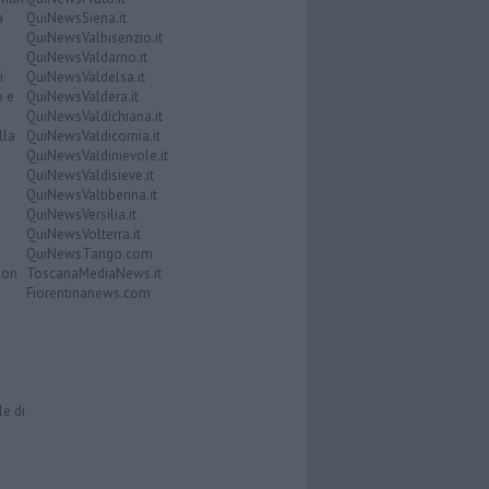
a
QuiNewsSiena.it
QuiNewsValbisenzio.it
QuiNewsValdarno.it
i
QuiNewsValdelsa.it
o e
QuiNewsValdera.it
QuiNewsValdichiana.it
lla
QuiNewsValdicornia.it
QuiNewsValdinievole.it
QuiNewsValdisieve.it
QuiNewsValtiberina.it
QuiNewsVersilia.it
QuiNewsVolterra.it
QuiNewsTango.com
Don
ToscanaMediaNews.it
Fiorentinanews.com
le di