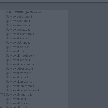
IL NETWORK QuiNews.net
QuiNewsAbetone.it
QuiNewsAmiata.it
QuiNewsAnimali.it
QuiNewsArezzo.it
QuiNewsCasentino.it
QuiNewsCecina.it
QuiNewsChianti.it
QuiNewsCuoio.it
QuiNewsElba.it
i
QuiNewsEmpolese.it
QuiNewsFirenze.it
QuiNewsGarfagnana.it
QuiNewsGrosseto.it
QuiNewsLivorno.it
QuiNewsLucca.it
QuiNewsLunigiana.it
QuiNewsMaremma.it
QuiNewsMassaCarrara.it
ATTE
QuiNewsMugello.it
QuiNewsPisa.it
QuiNewsPistoia.it
nari
QuiNewsPrato.it