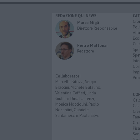
REDAZIONE QUI NEWS
CAT
Cro
Marco Migli
Poli
Direttore Responsabile
Attu
Eco
Cult
Pietro Mattonai
Spo
Redattore
Spet
Inte
Opi
Imp
Collaboratori
Pro
Marcella Bitozzi, Sergio
Braccini, Michele Bufalino,
Valentina Caffieri, Linda
CO
Giuliani, Dina Laurenzi,
Calc
Monica Nocciolini, Paolo
Cas
Nocentini, Gabriele
Cre
Santarnecchi, Paola Silvi.
Faug
Orc
Pisa
San
San