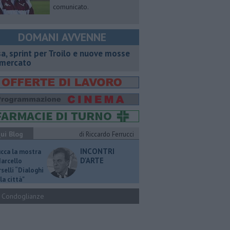
comunicato.
DOMANI AVVENNE
sa, sprint per Troilo e nuove mosse
 mercato
ui Blog
di Riccardo Ferrucci
INCONTRI
ucca la mostra
D'ARTE
Marcello
selli “Dialoghi
la città"
Condoglianze