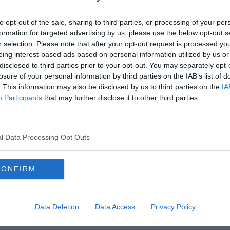
to opt-out of the sale, sharing to third parties, or processing of your per
formation for targeted advertising by us, please use the below opt-out s
r selection. Please note that after your opt-out request is processed y
eing interest-based ads based on personal information utilized by us or
disclosed to third parties prior to your opt-out. You may separately opt-
losure of your personal information by third parties on the IAB’s list of
oscana iscriviti alla
Newsletter QUInews - ToscanaMedia.
. This information may also be disclosed by us to third parties on the
IA
amente nella tua casella di posta.
Participants
that may further disclose it to other third parties.
l Data Processing Opt Outs
stivo"
CONFIRM
abili formazioni
ark
Data Deletion
Data Access
Privacy Policy