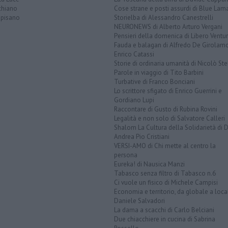
chiano
Cose strane e posti assurdi di Blue Lam
opisano
Storielba di Alessandro Canestrelli
NEURONEWS di Alberto Arturo Vergani
Pensieri della domenica di Libero Ventur
Fauda e balagan di Alfredo De Girolam
Enrico Catassi
Storie di ordinaria umanità di Nicolò Ste
Parole in viaggio di Tito Barbini
Turbative di Franco Bonciani
Lo scrittore sfigato di Enrico Guerrini e
Gordiano Lupi
Raccontare di Gusto di Rubina Rovini
Legalità e non solo di Salvatore Calleri
Shalom La Cultura della Solidarietà di 
Andrea Pio Cristiani
VERSI-AMO di Chi mette al centro la
persona
Eureka! di Nausica Manzi
Tabasco senza filtro di Tabasco n.6
Ci vuole un fisico di Michele Campisi
Economia e territorio, da globale a loca
Daniele Salvadori
La dama a scacchi di Carlo Belciani
Due chiacchiere in cucina di Sabrina