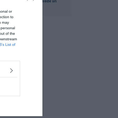
Comune chiede un
tavolo
sonal or
ection to
ou may
 personal
out of the
 downstream
B’s List of