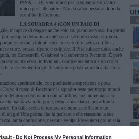
PISA —
Un voto unico per la squadra e un voto
unico per l'allenatore. Non si salva nessuno dopo la
Ult
sconfitta di Cremona.
A
LA SQUADRA 4 (CON UN PAIO DI
gile, incapace di reagire anche solo sul piano nervoso. La partita
 poi precipita definitivamente con il secondo rosso a Loyola.
importante: novanta minuti senza un vero tiro, senza un’idea,
ese corre, pressa, riparte e colpisce. Il Pisa subisce tutto, anche
nità, tra Canestrelli, Calabresi o il subentrato Piccinini. È però
A
da tempo, tra errori individuali, confusione tattica e un crollo
a ha dato evidenti segni di sindrome post traumatica da stress.
e.
mazione sperimentale, con pochissima esperienza e poca
to. Dopo il rosso di Bozhinov la squadra resta per troppi minuti
A
I cambi del primo tempo non danno ordine, anzi aumentano la
calcia mai davvero in porta, resta schiacciato e poi affonda
stro, fin dalla scelta di tornare a cinque sacrificando un
to di un gol Una partita che fa pensare e che riassume la sua
ezze, tanta confusione, nessuna svolta. Presentarsi poi in sala
A
iro estivo, dopo 7 sconfitte consecutive, è da ritenersi quasi
sa.it -
Do Not Process My Personal Information