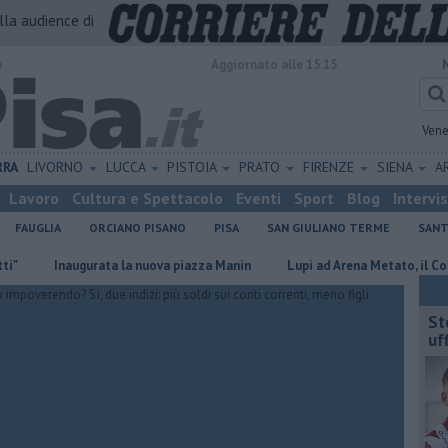
alla audience di
o
Aggiornato alle 15:15
Vene
RRA
LIVORNO
LUCCA
PISTOIA
PRATO
FIRENZE
SIENA
A
Lavoro
Cultura e Spettacolo
Eventi
Sport
Blog
Intervi
FAUGLIA
ORCIANO PISANO
PISA
SAN GIULIANO TERME
SANT
Inaugurata la nuova piazza Manin
Lupi ad Arena Metato, il Comune ch
St
uff