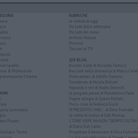
EGORIE
RUBRICHE
naca
Le notizie di oggi
tica
Più Letti della settimana
alità
Più Letti del mese
nomia
Archivio Notizie
ura
Persone
rt
Toscani in TV
tacoli
rviste
QUI BLOG
nion Leader
Incontri d'arte di Riccardo Ferrucci
rese & Professioni
Racconti della domenica di Marco Celat
grammazione Cinema
Disincantato di Adolfo Santoro
Sorridendo di Nicola Belcari
Vignaioli e vini di Nadio Stronchi
MUNI
Le pregiate penne di Pierantonio Pardi
i
Pagine allegre di Gianni Micheli
cina
Psico-cose di Federica Giusti
spina-Lorenzana
VI PRESENTO I MIEI... di Dino Fiumalbi
lia
Le stelle di Astrea di Edit Permay
iano Pisano
STORIE VISPE MA NON TROPPO DISTR
di Dario Dal Canto
 Giuliano Terme
Progettare il benessere di Erica Fiumalbi
ta Luce
La Toscana della birra di Davide Cappan