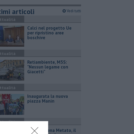
imi articoli
Vedi tutti
ttualità
Calci nel progetto Ue
per ripristino aree
boschive
ttualità
Retiambiente, M5S:
"Nessun legame con
Giacetti"
ttualità
Inaugurata la nuova
piazza Manin
ttualità
Lupi ad Arena Metato, il