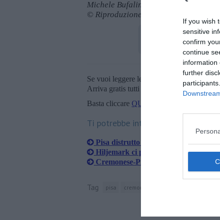
Michele Bufalino
© Riproduzione riservata
If you wish 
sensitive in
confirm you
continue se
information 
further disc
Se vuoi leggere le notizie principali della T
participants
Arriva gratis tutti i giorni alle 20:00 dirett
Downstream 
Basta cliccare
QUI
Ti potrebbe interessare anche:
Persona
Pisa distrutto a Cremona in 9 uomini
Hiljemark ci prova, "Penso al ritiro e
Cremonese-Pisa, presentazione e prob
Tag
pisa
cremona
canestrelli
oscar hiljem