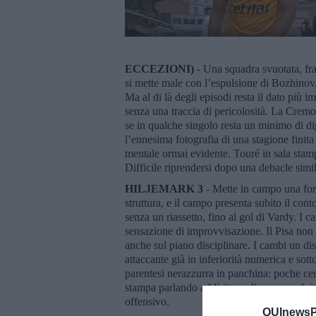
ECCEZIONI)
- Una squadra svuotata, fra
si mette male con l’espulsione di Bozhinov,
Ma al di là degli episodi resta il dato più 
senza una traccia di pericolosità. La Cremon
se in qualche singolo resta un minimo di dig
l’ennesima fotografia di una stagione finita 
mentale ormai evidente. Touré in sala stamp
Difficile riprendersi dopo una debacle simil
HILJEMARK 3
- Mette in campo una for
struttura, e il campo presenta subito il con
senza un riassetto, fino al gol di Vardy. 
sensazione di improvvisazione. Il Pisa non 
anche sul piano disciplinare. I cambi un disa
attaccante già in inferiorità numerica e sot
parentesi nerazzurra in panchina: poche cert
stampa parlando addirittura di pensare al rit
offensivo.
QUInewsPi