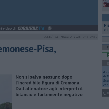
Pi
di
LUNEDÌ
11 MAGGIO 2026
ORE 07:30
remonese-Pisa,
Q
A L
Non si salva nessuno dopo
di 
Scar
l'incredibile figura di Cremona.
con 
Dall'allenatore agli interpreti il
QUI
bilancio è fortemente negativo