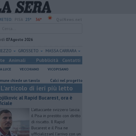
25°
36°
METEO:
PISA
QuiNews.net
rdì
07 Agosto 2026
REZZO
GROSSETO
MASSA CARRARA
ste
Animali
Pubblicità
Contatti
A LUCE
VECCHIANO
VICOPISANO
iede un tavolo
Calci nel progetto Ue per ripristino aree boschive
R
L'articolo di ieri più letto
ojilkovic al Rapid Bucarest, ora è
iciale
L'attaccante svizzero lascia
il Pisa in prestito con diritto
di riscatto. Il Rapid
Bucarest e il Pisa ne
ufficializzanl l'arrivo con un