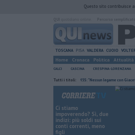
Questo sito contribuisce 
QUI
quotidiano online.
Percorso semplificat
TOSCANA
PISA
VALDERA
CUOIO
VOLTE
Home
Cronaca
Politica
Attualità
CALCI
CASCINA
CRESPINA-LORENZANA
no aree boschive
Retiambiente, M5S: "Nessun legame con Giacetti"
Tutti i titoli:
Ci stiamo
impoverendo? Sì, due
indizi: più soldi sui
conti correnti, meno
figli