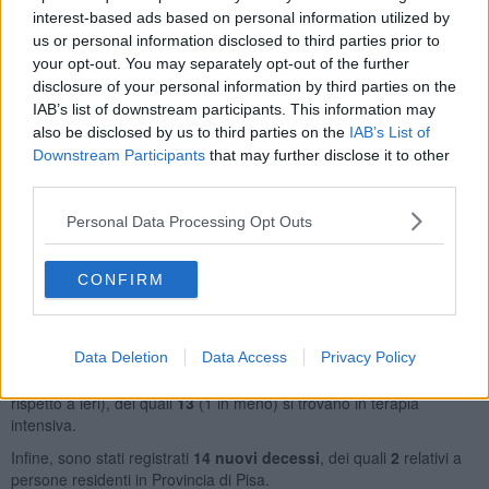
interest-based ads based on personal information utilized by
territoriale
e in ordine decrescente di tasso di incidenza
giornaliero:
us or personal information disclosed to third parties prior to
your opt-out. You may separately opt-out of the further
Area pisana, 301 casi:
Orciano Pisano 2, Crespina Lorenzana 11,
disclosure of your personal information by third parties on the
Vecchiano 22, San Giuliano Terme 55, Pisa 131, Cascina 58,
IAB’s list of downstream participants. This information may
Vicopisano 11, Calci 7, Fauglia 3, Santa Luce 1.
also be disclosed by us to third parties on the
IAB’s List of
Valdera, 153 casi:
Palaia 12, Lajatico 3, Chianni 3, Buti 9,
Downstream Participants
that may further disclose it to other
Terricciola 7, Ponsacco 22, Capannoli 9, Pontedera 40, Santa
third parties.
Maria a Monte 16, Casciana Terme Lari 12, Peccioli 4, Bientina 7,
Calcinaia 9.
Personal Data Processing Opt Outs
Alta Valdicecina, 29 casi:
Castellina Marittima 5, Montescudaio 3,
Monteverdi Marittimo 1, Volterra 12, Pomarance 5, Guardistallo 1,
CONFIRM
Montecatini Val di Cecina 1, Castelnuovo di Val di Cecina 1.
Comprensorio del cuoio, 46 casi:
Santa Croce sull'Arno 16,
Montopoli in Val d'Arno 9, Castelfranco di Sotto 7, San Miniato 14.
Data Deletion
Data Access
Privacy Policy
Complessivamente, i ricoverati per Covid sono
466
(18 in più
rispetto a ieri), dei quali
13
(1 in meno) si trovano in terapia
intensiva.
Infine, sono stati registrati
14 nuovi decessi
, dei quali
2
relativi a
persone residenti in Provincia di Pisa.