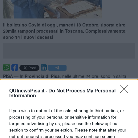
Il bollettino Covid di oggi, martedì 18 Ottobre, riporta oltre
20mila tamponi processati in Toscana. Complessivamente,
sono 14 i nuovi decessi
PISA —
In
Provincia di Pisa
, nelle ultime 24 ore, sono in salita i
nuovi casi Covid rispetto alla giornata di ieri: il bollettino, infatti, ne
riporta
529
. Un dato che, comunque, rapportato a quello della
QUInewsPisa.it -
Do Not Process My Personal
scorsa settimana, fa segnare un calo.
Information
In Toscana sono stati effettuati
20.161
test, dei quali 1.660 tamponi
molecolari e 18.501 test rapidi.
If you wish to opt-out of the sale, sharing to third parties, or
processing of your personal or sensitive information for
targeted advertising by us, please use the below opt-out
section to confirm your selection. Please note that after your
opt-out request is processed you may continue seeing
Questa è la ripartizione dei nuovi contagiati per
ambito