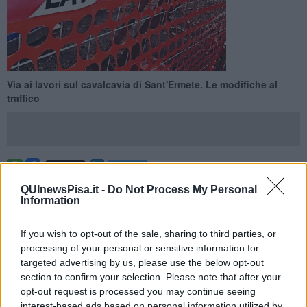
Via ai lavori sul cavalcavia di Sant'Ermete. Le modifiche al
traffico
PISA —
Costruito molti anni fa, il cavalcavia ferroviario di
QUInewsPisa.it -
Do Not Process My Personal
Sant’Ermete è diventato nel corso del tempo, con il cambiare delle
Information
abitudini e con lo sviluppo della città, non più sufficiente ad
assolvere alla sua funzione.
Nei mesi scorsi il Comune ha
If you wish to opt-out of the sale, sharing to third parties, or
effettuato molti interventi per migliorarne la sicurezza per bici
processing of your personal or sensitive information for
e pedoni
: cartelloni per indicare di rallentare, taglio dell'erba e
targeted advertising by us, please use the below opt-out
delle fronde, pulizia del passaggio pedonale, occhi di gatto per una
section to confirm your selection. Please note that after your
migliore visibilità della carreggiata.
opt-out request is processed you may continue seeing
Mercoledì 21 ottobre partirono i lavori interamente finanziati dal
interest-based ads based on personal information utilized by