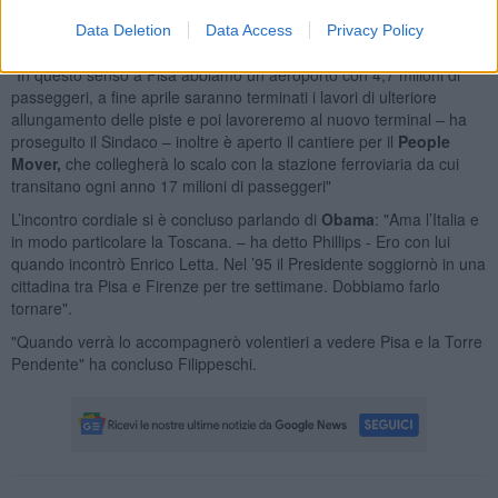
sistema giudiziario, le aziende che investono hanno bisogno di più
Data Deletion
Data Access
Privacy Policy
certezze in questo senso. Anche le infrastrutture sono importanti"
"In questo senso a Pisa abbiamo un aeroporto con 4,7 milioni di
passeggeri, a fine aprile saranno terminati i lavori di ulteriore
allungamento delle piste e poi lavoreremo al nuovo terminal – ha
proseguito il Sindaco – inoltre è aperto il cantiere per il
People
Mover,
che collegherà lo scalo con la stazione ferroviaria da cui
transitano ogni anno 17 milioni di passeggeri"
L’incontro cordiale si è concluso parlando di
Obama
: "Ama l’Italia e
in modo particolare la Toscana. – ha detto Phillips - Ero con lui
quando incontrò Enrico Letta. Nel ’95 il Presidente soggiornò in una
cittadina tra Pisa e Firenze per tre settimane. Dobbiamo farlo
tornare".
"Quando verrà lo accompagnerò volentieri a vedere Pisa e la Torre
Pendente" ha concluso Filippeschi.