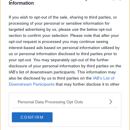
Information
If you wish to opt-out of the sale, sharing to third parties, or
processing of your personal or sensitive information for
La discussione si è aperta parlando delle strategie militari
targeted advertising by us, please use the below opt-out
americane e di
Camp Darby
: "L’Italia, con la sua posizione
section to confirm your selection. Please note that after your
geografica strategica, è un partner importante per gli Stati Uniti– ha
spiegato l’ambasciatore – per questo abbiamo deciso di non
opt-out request is processed you may continue seeing
tagliare e di confermare la nostra presenza".
interest-based ads based on personal information utilized by
us or personal information disclosed to third parties prior to
Poi il sindaco Filippeschi ha incentrato l’incontro sulle potenzialità
your opt-out. You may separately opt-out of the further
del territorio: "P
isa è città della scienza, dell’innovazione e del
disclosure of your personal information by third parties on the
turismo
. In questo senso dobbiamo aprire importanti opportunità di
IAB’s list of downstream participants. This information may
collaborazione. Nel bacino tra Pisa e Firenze si concentrano
also be disclosed by us to third parties on the
IAB’s List of
università, centri di ricerca e piccole aziende innovative. D’accordo
Downstream Participants
that may further disclose it to other
con il presidente della Regione e il sindaco di Firenze stiamo
third parties.
lavorando per concentrare in questo territorio iniziative specifiche di
investimenti".
Personal Data Processing Opt Outs
"È vero, la Toscana è una regione innovativa - ha continuato John
R Phillips che ha un rapporto particolare con la nostra regione dove
nel 2001 ha investito per il recupero di Borgo Finocchietto –
L’Italia
CONFIRM
ha molto da offrire
: le creatività, i prodotti di qualità e un costo del
lavoro inferiore che in Germania e in Francia. Dovete migliorare il