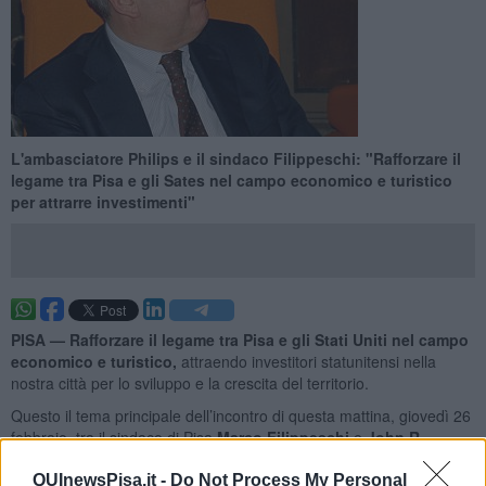
L'ambasciatore Philips e il sindaco Filippeschi: "Rafforzare il
legame tra Pisa e gli Sates nel campo economico e turistico
per attrarre investimenti"
PISA —
Rafforzare il legame tra Pisa e gli Stati Uniti nel campo
economico e turistico,
attraendo investitori statunitensi nella
nostra città per lo sviluppo e la crescita del territorio.
Questo il tema principale dell’incontro di questa mattina, giovedì 26
febbraio, tra il sindaco di Pisa
Marco Filippeschi
e
John R.
Phillips
, ambasciatore americano per l’Italia e per San Marino dal
2013.
QUInewsPisa.it -
Do Not Process My Personal