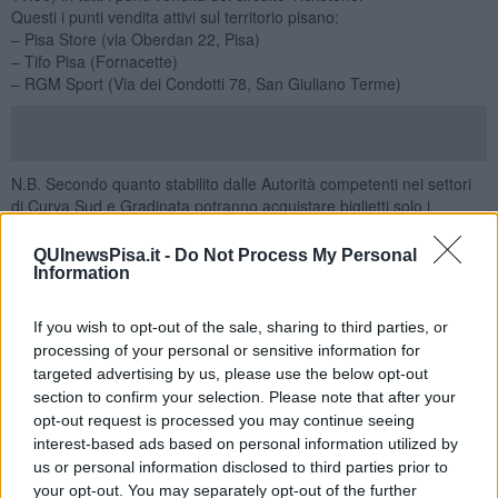
Questi i punti vendita attivi sul territorio pisano:
– Pisa Store (via Oberdan 22, Pisa)
– Tifo Pisa (Fornacette)
– RGM Sport (Via dei Condotti 78, San Giuliano Terme)
N.B. Secondo quanto stabilito dalle Autorità competenti nei settori
di Curva Sud e Gradinata potranno acquistare biglietti solo i
possessori della Membership Pisa Card. Tale limitazione NON
riguarderà i settori di Tribuna Superiore, Tribuna Inferiore.
QUInewsPisa.it -
Do Not Process My Personal
Information
Apertura Prevendita Settore Ospiti (Curva Sud)
. Per decisione
delle Autorità competenti tale settore NON sarà disponibile; i
residenti nella Regione Campania non potranno acquistare
If you wish to opt-out of the sale, sharing to third parties, or
tagliandi in nessun settore dello stadio
processing of your personal or sensitive information for
targeted advertising by us, please use the below opt-out
Apertura prevendita on line
. Venerdì 15 maggio 2026 (ore
section to confirm your selection. Please note that after your
11.30). Ricordiamo che in questa modalità non è possibile
opt-out request is processed you may continue seeing
acquistare biglietti a tariffa ridotta riservati alle Persone con
interest-based ads based on personal information utilized by
Disabilità nel settore di Tribuna.
us or personal information disclosed to third parties prior to
Questo il link:
https://pisasportingclub.ticketone.it/search
your opt-out. You may separately opt-out of the further