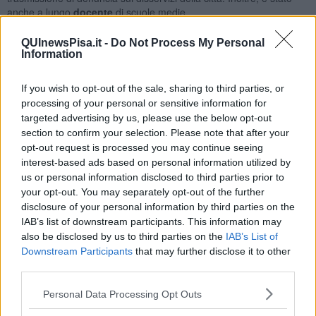
anche a lungo
docente
di scuole medie.
QUInewsPisa.it -
Do Not Process My Personal
Information
"
Il Pisa Sporting Club si unisce al profondo cordoglio della
famiglia, della città e di tutti i tifosi
per la scomparsa di Aldo
If you wish to opt-out of the sale, sharing to third parties, or
Paradossi, giornalista e cultore della pisanità, per moltissimi anni
processing of your personal or sensitive information for
inconfondibile voce dell’Arena Garibaldi - ha scritto la società in una
targeted advertising by us, please use the below opt-out
nota - il presidente Giuseppe Corrado a nome della Società tutta
section to confirm your selection. Please note that after your
esprime le più sentite condoglianze alla famiglia e agli amici di
opt-out request is processed you may continue seeing
Aldo".
interest-based ads based on personal information utilized by
us or personal information disclosed to third parties prior to
"
Pisa perde una delle sue voci più autentiche
- ha commentato
your opt-out. You may separately opt-out of the further
il sindaco
Michele Conti
- Aldo Paradossi ha raccontato per anni la
disclosure of your personal information by third parties on the
nostra città con la telecamera di
50 Canale
, andando strada per
IAB’s list of downstream participants. This information may
strada per dar voce ai nostri concittadini con la sua Civetta. Ma
anche da Palazzo Gambacorti, divulgando la nostra storia con
also be disclosed by us to third parties on the
IAB’s List of
competenza e passione, in occasione del Gioco del Ponte e delle
Downstream Participants
that may further disclose it to other
altre ricorrenze del Giugno Pisano.
Il suo lavoro e il suo amore
third parties.
per Pisa hanno contribuito a tenere vive le nostre radici
e a
rafforzare il senso di appartenenza alla comunità cittadina".
Personal Data Processing Opt Outs
"Colonna portante dell'informazione televisiva locale, aveva uno