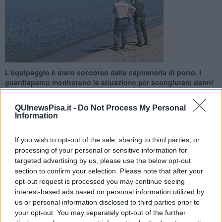
L'equipaggio è stato soccorso dalla capitaneria di porto. I
guardiaparco monitorano la situazione per scongiurare danni
ambientali
QUInewsPisa.it -
Do Not Process My Personal
Information
If you wish to opt-out of the sale, sharing to third parties, or
processing of your personal or sensitive information for
VECCHIANO —
Momenti di apprensione ieri sera al largo di Bocca
targeted advertising by us, please use the below opt-out
di Serchio, davanti all'arenile a sud della penisola dei gabbiani,
section to confirm your selection. Please note that after your
dove un natante da diporto ha iniziato ad imbarcare acqua
opt-out request is processed you may continue seeing
costringendo l’equipaggio ad abbandonare lo scafo e a chiedere
interest-based ads based on personal information utilized by
l'intervento della capitaneria di Porto. Lo rende noto l'ente Parco
us or personal information disclosed to third parties prior to
regionale Migliarino, San Rossore Massaciuccoli.
your opt-out. You may separately opt-out of the further
Oggi, i guardiaparco si sono recati sul posto per verificare la