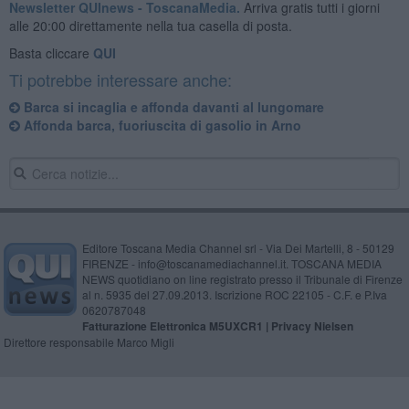
Newsletter QUInews - ToscanaMedia.
Arriva gratis tutti i giorni
alle 20:00 direttamente nella tua casella di posta.
Basta cliccare
QUI
Ti potrebbe interessare anche:
Barca si incaglia e affonda davanti al lungomare
Affonda barca, fuoriuscita di gasolio in Arno
Editore Toscana Media Channel srl - Via Dei Martelli, 8 - 50129
FIRENZE - info@toscanamediachannel.it. TOSCANA MEDIA
NEWS quotidiano on line registrato presso il Tribunale di Firenze
al n. 5935 del 27.09.2013. Iscrizione ROC 22105 - C.F. e P.Iva
0620787048
Fatturazione Elettronica M5UXCR1 |
Privacy Nielsen
Direttore responsabile Marco Migli
Powered by
Aperion.it