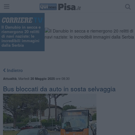
Il Danubio in secca e
riemergono 20 relitti
di navi naziste: le
incredibili immagini
dalla Serbia
Indietro
,
Martedì
ore 08:30
Attualità
20 Maggio 2025
Bus bloccati da auto in sosta selvaggia