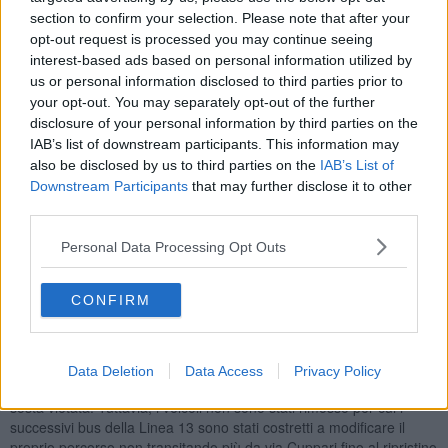
13,40, dove alcune auto hanno impedito ai bus del trasporto
section to confirm your selection. Please note that after your
pubblico locale di Autolinee Toscane di transitare. Immediatamente
opt-out request is processed you may continue seeing
allertata la polizia municipale di Pisa, solo grazie al suo intervento è
interest-based ads based on personal information utilized by
stato possibile far rimuovere le auto in sosta vietata e ripristinare il
us or personal information disclosed to third parties prior to
servizio pubblico di trasporto. La circolazione è così potuta ornare
your opt-out. You may separately opt-out of the further
regolare, ma solo dopo 35 minuti. Il che ha comportato numerose
disclosure of your personal information by third parties on the
ripercussioni su varie linee di bus come la Linea 14 rimasta
IAB’s list of downstream participants. This information may
bloccata in via Nenni e poi deviata, la Linea 60 da Pisa per
also be disclosed by us to third parties on the
IAB’s List of
Ripafratta delle 14:00 in forte ritardo, la Linea 70 da Pisa per
Downstream Participants
that may further disclose it to other
Pontasserchio delle 14:15 partita in forte ritardo. Gli altri episodi si
third parties.
sono verificati in via Cuppari, sempre a Pisa.
Personal Data Processing Opt Outs
CONFIRM
Nel primo caso attorno alle 14:45 due autoveicoli,
parcheggiati al di fuori degli stalli consentiti (si vedano foto 3
e foto 4), hanno impedito il transito del bus della Linea 13
. Il
blocco del servizio pubblico è durato oltre un’ora. La polizia
Data Deletion
Data Access
Privacy Policy
municipale, intervenuta attorno alle 15:46 ha sanzionato i veicoli in
sosta vietata. Tuttavia, i veicoli non sono stati rimosso per cui i
successivi bus della Linea 13 sono stati costretti a modificare il
proprio percorso non transitando più da via Cuppari fino al ripristino