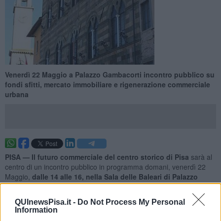
Venerdì 22 Maggio a Palazzo Gambacorti incontro pubblico su
fondi sfitti, mercato immobiliare e rigenerazione commerciale
urbana
PISA —
Il futuro commerciale del centro storico di Pisa
sarà al
centro di un incontro pubblico in programma domani, venerdì 22
Maggio,
dalle 14 alle 16, nella Sala delle Baleari di Palazzo
Gambacorti.
L’appuntamento, dal titolo “Il futuro del centro storico di Pisa.
QUInewsPisa.it -
Do Not Process My Personal
Information
Fondi commerciali, mercato, rigenerazione urbana
”, è
promosso da Alberto Furia
, imprenditore del centro storico e