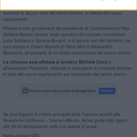
interventi messi in campo dal Comune, compreso il blocco delle
nuove aperture di esercizi dedicati prevalentemente alla vendita di
souvenir in alcune aree del centro storico, in attesa del nuovo
regolamento.
Previsti anche gli interventi del presidente di Confcommercio Pisa
Stefano Maestri Accesi, degli operatori del mercato immobiliare
Luca Schifano e Simone Borgioli, e di alcune voci del territorio, tra
cui Lorenzo e Chiara Mariotti di Ottica Mori e Alessandro
Benvenuti, proprietario di un fondo commerciale del centro storico.
La chiusura sarà affidata al sindaco Michele Conti
e
all’assessore Pesciatini, chiamati a raccogliere le proposte emerse
in vista del nuovo regolamento sul commercio del centro storico.
Se vuoi leggere le notizie principali della Toscana iscriviti alla
Newsletter QUInews - ToscanaMedia.
Arriva gratis tutti i giorni
alle 20:00 direttamente nella tua casella di posta.
Basta cliccare
QUI