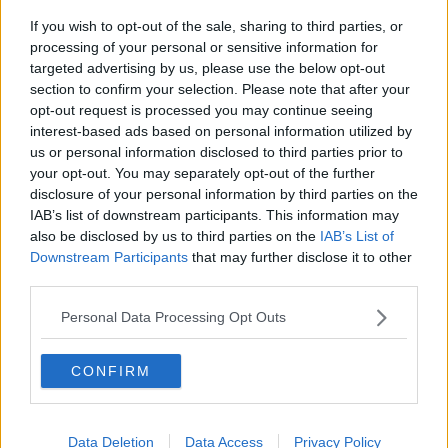
referente dei Giovani Imprenditori di Confcommercio Pisa, in
If you wish to opt-out of the sale, sharing to third parties, or
collaborazione con il Comune di Pisa e Confcommercio Provincia di
processing of your personal or sensitive information for
Pisa.
targeted advertising by us, please use the below opt-out
section to confirm your selection. Please note that after your
opt-out request is processed you may continue seeing
interest-based ads based on personal information utilized by
L’obiettivo è aprire un confronto sulla tenuta del tessuto
us or personal information disclosed to third parties prior to
commerciale cittadino, tra fondi sfitti, trasformazioni del mercato
your opt-out. You may separately opt-out of the further
immobiliare e necessità di una rigenerazione urbana più mirata. Il
disclosure of your personal information by third parties on the
percorso si collega anche alle iniziative già avviate
IAB’s list of downstream participants. This information may
dall’amministrazione comunale, dalla consulenza strategica per il
also be disclosed by us to third parties on the
IAB’s List of
rilancio del commercio di prossimità alla delibera sul decoro
Downstream Participants
that may further disclose it to other
commerciale del centro storico.
third parties.
Ad aprire i lavori sarà Alberto Furia
, con una lettura dei dati sulla
Personal Data Processing Opt Outs
contrazione del commercio al dettaglio nel centro storico. Seguirà
l’intervento dell’architetto Ilaria Mari, che proporrà una riflessione
sulla desertificazione commerciale e sui diversi ambiti della città,
CONFIRM
dall’area monumentale a Borgo, da Corso Italia ai Lungarni, fino
all’asse stazione-centro.
L’assessore Paolo Pesciatini
illustrerà invece il quadro degli
Data Deletion
Data Access
Privacy Policy