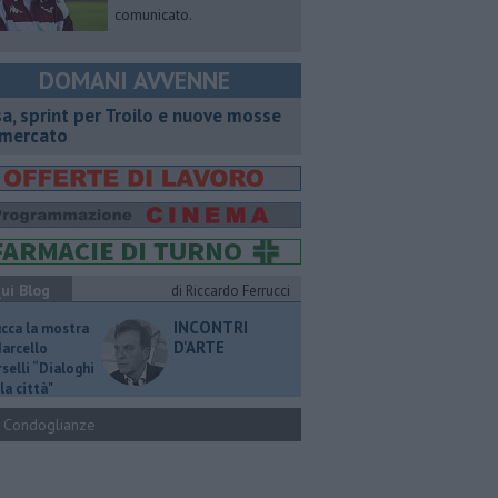
comunicato.
DOMANI AVVENNE
sa, sprint per Troilo e nuove mosse
 mercato
ui Blog
di Riccardo Ferrucci
INCONTRI
ucca la mostra
D'ARTE
Marcello
selli “Dialoghi
la città"
Condoglianze