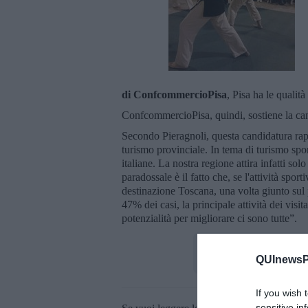
di ConfcommercioPisa
, Pisa ha le qualit
ConfcommercioPisa, quindi, sostiene la cand
Secondo Pieragnoli, questa candidatura rappr
turismo provinciale. In tema di turismo spo
italiane. La nostra regione attira infatti solo
paradossale è il fatto che, se l'attività sport
destinazione Toscana, una volta giunto sul po
47% dei casi, la principale attività dei visi
potenzialità per migliorare ci sono tutte”.
QUInewsPi
If you wish 
sensitive in