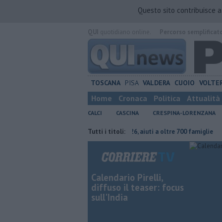
Questo sito contribuisce 
QUI
quotidiano online.
Percorso semplificat
TOSCANA
PISA
VALDERA
CUOIO
VOLTE
Home
Cronaca
Politica
Attualità
CALCI
CASCINA
CRESPINA-LORENZANA
deve continuare"
Carta Spesa 2026, aiuti a oltre 700 famiglie
Tutti i titoli:
Calci
Calendario Pirelli,
diffuso il teaser: focus
sull'India