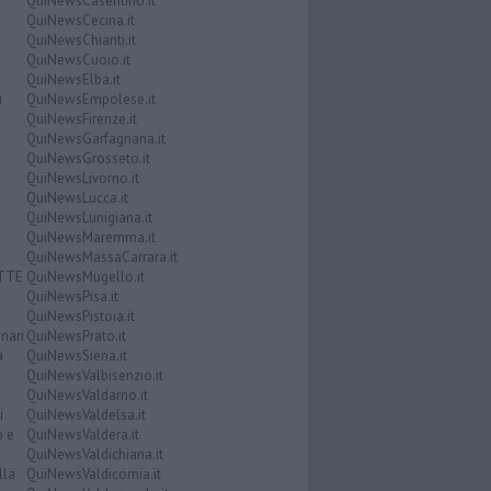
QuiNewsCasentino.it
QuiNewsCecina.it
QuiNewsChianti.it
QuiNewsCuoio.it
QuiNewsElba.it
i
QuiNewsEmpolese.it
QuiNewsFirenze.it
QuiNewsGarfagnana.it
QuiNewsGrosseto.it
QuiNewsLivorno.it
QuiNewsLucca.it
QuiNewsLunigiana.it
QuiNewsMaremma.it
QuiNewsMassaCarrara.it
ATTE
QuiNewsMugello.it
QuiNewsPisa.it
QuiNewsPistoia.it
nari
QuiNewsPrato.it
a
QuiNewsSiena.it
QuiNewsValbisenzio.it
QuiNewsValdarno.it
i
QuiNewsValdelsa.it
o e
QuiNewsValdera.it
QuiNewsValdichiana.it
lla
QuiNewsValdicornia.it