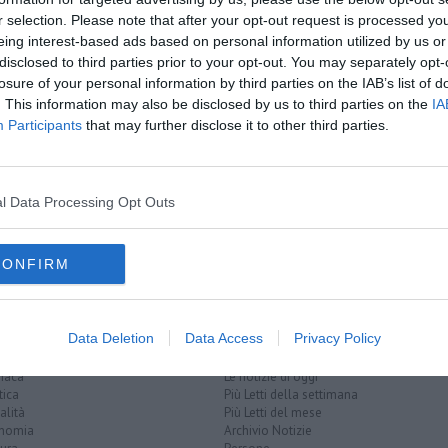
oscana iscriviti alla
Newsletter QUInews - ToscanaMedia.
r selection. Please note that after your opt-out request is processed y
amente nella tua casella di posta.
eing interest-based ads based on personal information utilized by us or
disclosed to third parties prior to your opt-out. You may separately opt-
losure of your personal information by third parties on the IAB’s list of
. This information may also be disclosed by us to third parties on the
IA
Participants
that may further disclose it to other third parties.
cato allo sport
ne
l Data Processing Opt Outs
toscana
italia
CONFIRM
Data Deletion
Data Access
Privacy Policy
EGORIE
RUBRICHE
naca
Le notizie di oggi
tica
Più Letti della settimana
alità
Più Letti del mese
nomia
Archivio Notizie