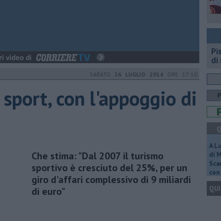
Pi
di
SABATO
26 LUGLIO 2014
ORE 17:10
 sport, con l'appoggio di
Q
A L
Che stima: "Dal 2007 il turismo
di 
Scar
sportivo è cresciuto del 25%, per un
con 
giro d'affari complessivo di 9 miliardi
QUI
di euro"