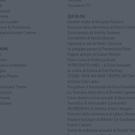
ura
Persone
rt
Toscani in TV
tacoli
rviste
QUI BLOG
nion Leader
Incontri d'arte di Riccardo Ferrucci
rese & Professioni
Racconti della domenica di Marco Celat
grammazione Cinema
Disincantato di Adolfo Santoro
Sorridendo di Nicola Belcari
Vignaioli e vini di Nadio Stronchi
MUNI
Le pregiate penne di Pierantonio Pardi
i
Pagine allegre di Gianni Micheli
cina
Psico-cose di Federica Giusti
spina-Lorenzana
VI PRESENTO I MIEI... di Dino Fiumalbi
lia
Le stelle di Astrea di Edit Permay
iano Pisano
STORIE VISPE MA NON TROPPO DISTR
di Dario Dal Canto
 Giuliano Terme
Progettare il benessere di Erica Fiumalbi
ta Luce
La Toscana della birra di Davide Cappan
chiano
Cose strane e posti assurdi di Blue Lam
opisano
Storielba di Alessandro Canestrelli
NEURONEWS di Alberto Arturo Vergani
Pensieri della domenica di Libero Ventur
Fauda e balagan di Alfredo De Girolam
Enrico Catassi
Storie di ordinaria umanità di Nicolò Ste