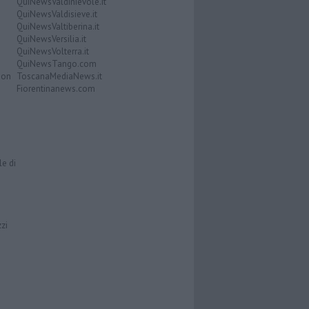
QuiNewsValdinievole.it
QuiNewsValdisieve.it
QuiNewsValtiberina.it
QuiNewsVersilia.it
QuiNewsVolterra.it
QuiNewsTango.com
Don
ToscanaMediaNews.it
Fiorentinanews.com
le di
zzi