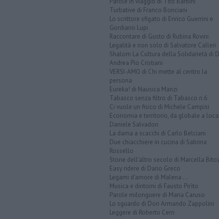
Parole in viaggio di Tito Barbini
Turbative di Franco Bonciani
Lo scrittore sfigato di Enrico Guerrini e
Gordiano Lupi
Raccontare di Gusto di Rubina Rovini
Legalità e non solo di Salvatore Calleri
Shalom La Cultura della Solidarietà di 
Andrea Pio Cristiani
VERSI-AMO di Chi mette al centro la
persona
Eureka! di Nausica Manzi
Tabasco senza filtro di Tabasco n.6
Ci vuole un fisico di Michele Campisi
Economia e territorio, da globale a loca
Daniele Salvadori
La dama a scacchi di Carlo Belciani
Due chiacchiere in cucina di Sabrina
Rossello
Storie dell'altro secolo di Marcella Bito
Easy ridere di Dario Greco
Legami d'amore di Malena ...
Musica e dintorni di Fausto Pirìto
Parole milonguere di Maria Caruso
Lo sguardo di Don Armando Zappolini
Leggere di Roberto Cerri