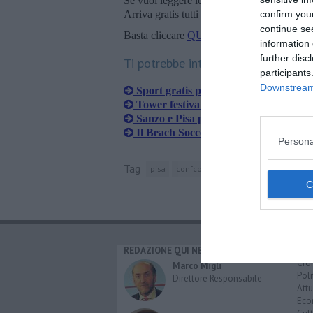
Se vuoi leggere le notizie principali della T
confirm you
Arriva gratis tutti i giorni alle 20:00 dirett
continue se
Basta cliccare
QUI
information 
further disc
Ti potrebbe interessare anche:
participants
Downstream 
Sport gratis per 42 adolescenti
Tower festival, un fine settimana dedi
Sanzo e Pisa premiano lo sport
Il Beach Soccer fa tappa a Calambro
Persona
Tag
pisa
confcommercio
turismo
euro
REDAZIONE QUI NEWS
CAT
Cro
Marco Migli
Poli
Direttore Responsabile
Attu
Eco