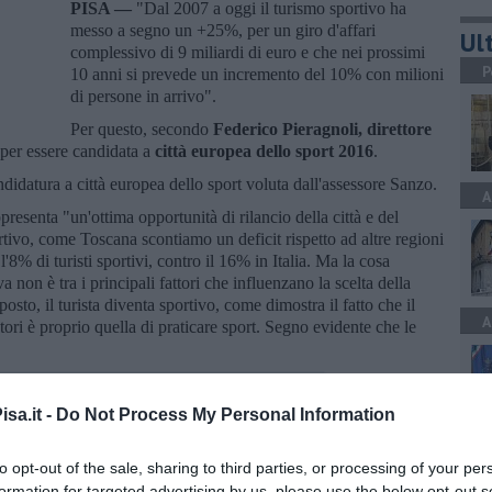
PISA —
"Dal 2007 a oggi il turismo sportivo ha
messo a segno un +25%, per un giro d'affari
Ult
complessivo di 9 miliardi di euro e che nei prossimi
P
10 anni si prevede un incremento del 10% con milioni
di persone in arrivo".
Per questo, secondo
Federico Pieragnoli, direttore
à per essere candidata a
città europea dello sport 2016
.
idatura a città europea dello sport voluta dall'assessore Sanzo.
A
esenta "un'ottima opportunità di rilancio della città e del
rtivo, come Toscana scontiamo un deficit rispetto ad altre regioni
 l'8% di turisti sportivi, contro il 16% in Italia. Ma la cosa
iva non è tra i principali fattori che influenzano la scelta della
sto, il turista diventa sportivo, come dimostra il fatto che il
A
tatori è proprio quella di praticare sport. Segno evidente che le
sa.it -
Do Not Process My Personal Information
A
to opt-out of the sale, sharing to third parties, or processing of your per
formation for targeted advertising by us, please use the below opt-out s