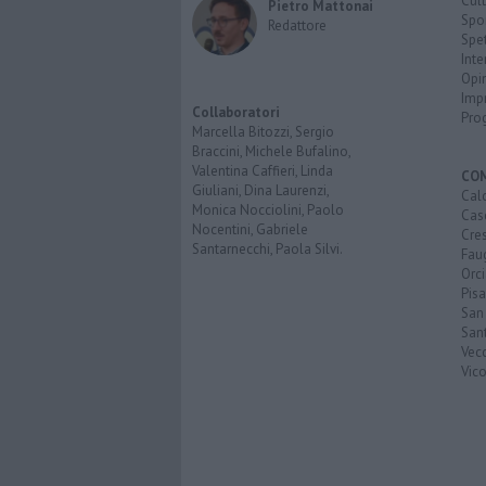
Cult
Pietro Mattonai
Spo
Redattore
Spet
Inte
Opi
Imp
Collaboratori
Pro
Marcella Bitozzi, Sergio
Braccini, Michele Bufalino,
Valentina Caffieri, Linda
CO
Giuliani, Dina Laurenzi,
Calc
Monica Nocciolini, Paolo
Cas
Nocentini, Gabriele
Cre
Santarnecchi, Paola Silvi.
Faug
Orc
Pisa
San
San
Vec
Vic