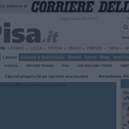
alla audience di
o
Aggiornato alle 19:00
Vene
RRA
LIVORNO
LUCCA
PISTOIA
PRATO
FIRENZE
SIENA
A
Lavoro
Cultura e Spettacolo
Eventi
Sport
Blog
Intervi
FAUGLIA
ORCIANO PISANO
PISA
SAN GIULIANO TERME
SANT
 nel progetto Ue per ripristino aree boschive
Retiambiente, M5S: "Ness
St
uff