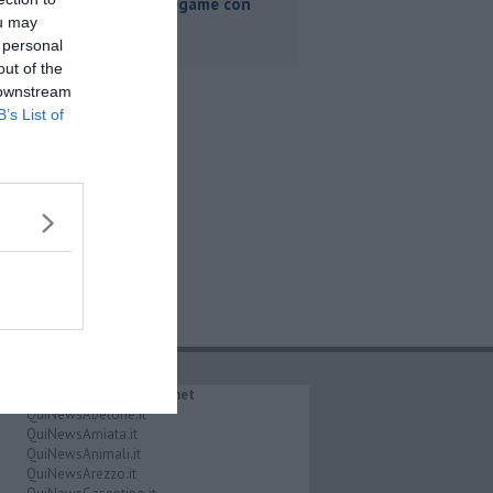
"Nessun legame con
Giacetti"
ou may
 personal
out of the
 downstream
B’s List of
IL NETWORK QuiNews.net
QuiNewsAbetone.it
QuiNewsAmiata.it
QuiNewsAnimali.it
QuiNewsArezzo.it