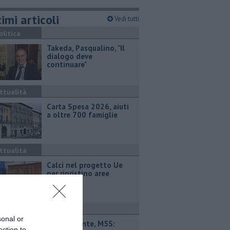
imi articoli
Vedi tutti
olitica
Takeda, Pasqualino, "Il
dialogo deve
continuare"
ttualità
Carta Spesa 2026, aiuti
a oltre 700 famiglie
ttualità
Calci nel progetto Ue
per ripristino aree
boschive
ttualità
sonal or
Retiambiente, M5S:
ection to