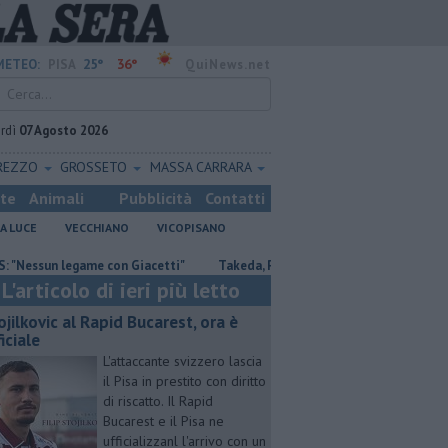
25°
36°
METEO:
PISA
QuiNews.net
rdì
07 Agosto 2026
REZZO
GROSSETO
MASSA CARRARA
ste
Animali
Pubblicità
Contatti
A LUCE
VECCHIANO
VICOPISANO
un legame con Giacetti"
Takeda, Pasqualino, "Il dialogo deve continuare
L'articolo di ieri più letto
ojilkovic al Rapid Bucarest, ora è
iciale
L'attaccante svizzero lascia
il Pisa in prestito con diritto
di riscatto. Il Rapid
Bucarest e il Pisa ne
ufficializzanl l'arrivo con un