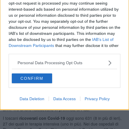
opt-out request is processed you may continue seeing
interest-based ads based on personal information utilized by
Area Pisana 341 casi:
Crespina Lorenzana 21, Orciano Pisano 2,
us or personal information disclosed to third parties prior to
Calci 16, Vecchiano 25, Santa Luce 3, Pisa 154, San Giuliano
your opt-out. You may separately opt-out of the further
Terme 48, Cascina 62, Vicopisano 8, Fauglia 2;
disclosure of your personal information by third parties on the
Valdera 141 casi:
Calcinaia 24, Palaia 8, Santa Maria a Monte 21,
IAB’s list of downstream participants. This information may
Chianni 2, Capannoli 9, Buti 7, Bientina 10, Pontedera 32, Casciana
also be disclosed by us to third parties on the
IAB’s List of
Terme Lari 13, Ponsacco 11, Terricciola 3, Peccioli 1;
Downstream Participants
that may further disclose it to other
Alta Valdicecina 34 casi:
Guardistallo 3, Montescudaio 5,
third parties.
Montecatini Val di Cecina 4, Castelnuovo di Val di Cecina 5,
Monteverdi Marittimo 1, Pomarance 6, Casale Marittimo 1, Volterra
Personal Data Processing Opt Outs
8, Riparbella 1;
Comprensorio del Cuoio 64 casi:
San Miniato 33, Castelfranco di
CONFIRM
Sotto 14, Montopoli in Val d'Arno 10, Santa Croce sull'Arno 7;
In
Toscana
, sempre nelle ultime 24 ore, sono stati rilevati
complessivamente 5.165 nuovi casi di positività al virus e
8
Data Deletion
Data Access
Privacy Policy
decessi
, relativi a 6 uomini e 2 donne con un'età media di 81,5
anni. Tre di loro risiedevano in provincia di Pisa.
I toscani
ricoverati con Covid-19
oggi sono 631 (8 in più di ieri),
27 dei quali in terapia intensiva (uno in più). Nei due ospedali di