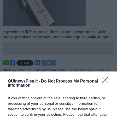
In provincia di Pisa, nelle ultime 24 ore, scendono a 139 le
nuove positività al coronavirus rilevate ogni 100mila abitanti
PISA —
Sono
580 i nuovi "casi Covid"
accertati nelle ultime 24
ore in
provincia di Pisa
, vale a dire 139 nuovi positività al
coronavirus ogni 100mila abitanti, in linea con la media toscana
QUInewsPisa.it -
Do Not Process My Personal
Information
odierna (circa 141). Nel Pisano anche
tre nuovi decessi.
Di seguito i nuovi casi ripartiti per ambito territoriale e Comuni di
If you wish to opt-out of the sale, sharing to third parties, or
residenza, per primi quelli con più nuovi contagi in rapporto alla
processing of your personal or sensitive information for
popolazione.
targeted advertising by us, please use the below opt-out
section to confirm your selection. Please note that after your