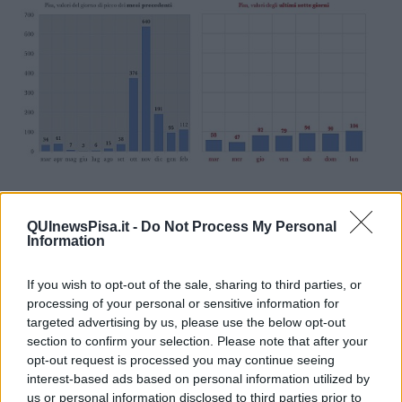
QUInewsPisa.it -
Do Not Process My Personal
Information
Questa la ripartizione dei nuovi casi per ambito territoriale e
If you wish to opt-out of the sale, sharing to third parties, or
Comune di residenza:
Area pisana 30 casi
(Cascina 13, Crespina
processing of your personal or sensitive information for
Lorenzana 2, Pisa 8, San Giuliano Terme 4, Vecchiano 1,
targeted advertising by us, please use the below opt-out
Vicopisano 2),
Valdera e Valdicecina 36 casi
(Bientina 10,
section to confirm your selection. Please note that after your
Calcinaia 2, Capannoli 2, Casciana Terme Lari 2, Palaia 2,
opt-out request is processed you may continue seeing
Ponsacco 6, Pontedera 5, Santa Maria a Monte 6, Volterra 1), nel
interest-based ads based on personal information utilized by
Comprensorio del Cuoio i restanti casi.
us or personal information disclosed to third parties prior to