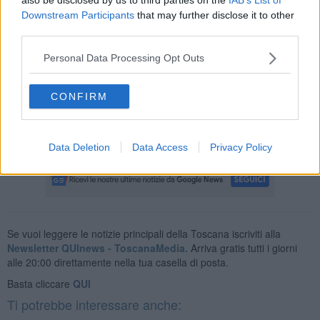
due giorni fa erano 17, oggi sono 18.
Downstream Participants
that may further disclose it to other
third parties.
Personal Data Processing Opt Outs
L'aumento nei contagi sul territorio pisano cui si è assistito in questi
ultimi giorni, dunque, al momento non sta provocando un aumento
dei ricoveri. In attesta del nuovo dato giornaliero, i nuovi casi di
CONFIRM
positività al coronavirus accertati ieri in provincia di Pisa sono stati
quasi cento e a destare preoccupazione è soprattutto la diffusione
delle varianti.
Data Deletion
Data Access
Privacy Policy
Se vuoi leggere le notizie principali della Toscana iscriviti alla
Newsletter QUInews - ToscanaMedia.
Arriva gratis tutti i giorni
alle 20:00 direttamente nella tua casella di posta.
Basta cliccare
QUI
Ti potrebbe interessare anche: