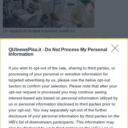
Un reparto di terapia intensiva Covid-19
In attesa dei dati quotidiani su nuovi casi e decessi in
provincia di Pisa, uno sguardo sui numeri dei ricoveri in area
QUInewsPisa.it -
Do Not Process My Personal
Covid a Cisanello e Santa Chiara
Information
If you wish to opt-out of the sale, sharing to third parties, or
processing of your personal or sensitive information for
targeted advertising by us, please use the below opt-out
section to confirm your selection. Please note that after your
PISA —
Rispetto ai 63 di ieri, calano a 58 i ricoverati nei reparti
opt-out request is processed you may continue seeing
Covid-19 dei due ospedali pisani, di Cisanello e Santa Chiara. Il
dato quotidiano è stato reso noto come sempre dall'Azienda
interest-based ads based on personal information utilized by
ospedaliero universitaria pisana.
us or personal information disclosed to third parties prior to
your opt-out. You may separately opt-out of the further
Da segnalare che al calo complessivo dei ricoveri non corrisponde
disclosure of your personal information by third parties on the
una diminuzione delle persone che necessitano di assistenza in
IAB’s list of downstream participants. This information may
terapia intensiva, che al contrario aumentano di una unità: ieri e
also be disclosed by us to third parties on the
IAB’s List of