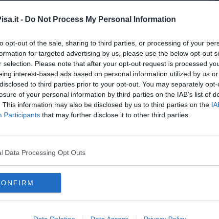
sa.it -
Do Not Process My Personal Information
to opt-out of the sale, sharing to third parties, or processing of your per
formation for targeted advertising by us, please use the below opt-out s
oscana iscriviti alla
Newsletter QUInews - ToscanaMedia.
r selection. Please note that after your opt-out request is processed y
amente nella tua casella di posta.
eing interest-based ads based on personal information utilized by us or
disclosed to third parties prior to your opt-out. You may separately opt-
losure of your personal information by third parties on the IAB’s list of
. This information may also be disclosed by us to third parties on the
IA
Participants
that may further disclose it to other third parties.
 decesso
l Data Processing Opt Outs
sano
crespina lorenzana
san giuliano terme
cascina
fauglia
o
calci
valdera
santa maria a monte
calcinaia
bientina
CONFIRM
cciola
peccioli
lajatico
chianni
casciana terme lari
buti
catini val di cecina
monteverdi marittimo
volterra
montescudaio
ttima
castelnuovo di val di cecina
montopoli in val d'arno
Data Deletion
Data Access
Privacy Policy