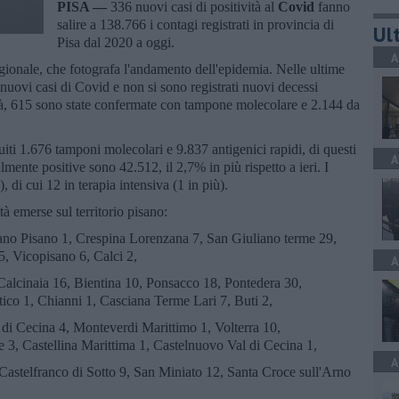
PISA —
336 nuovi casi di positività al
Covid
fanno
salire a 138.766 i contagi registrati in provincia di
Ult
Pisa dal 2020 a oggi.
A
egionale, che fotografa l'andamento dell'epidemia. Nelle ultime
nuovi casi di Covid e non si sono registrati nuovi decessi
vità, 615 sono state confermate con tampone molecolare e 2.144 da
guiti 1.676 tamponi molecolari e 9.837 antigenici rapidi, di questi
A
lmente positive sono 42.512, il 2,7% in più rispetto a ieri. I
), di cui 12 in terapia intensiva (1 in più).
tà emerse sul territorio pisano:
ano Pisano 1, Crespina Lorenzana 7, San Giuliano terme 29,
5, Vicopisano 6, Calci 2,
A
alcinaia 16, Bientina 10, Ponsacco 18, Pontedera 30,
atico 1, Chianni 1, Casciana Terme Lari 7, Buti 2,
di Cecina 4, Monteverdi Marittimo 1, Volterra 10,
 3, Castellina Marittima 1, Castelnuovo Val di Cecina 1,
A
astelfranco di Sotto 9, San Miniato 12, Santa Croce sull'Arno