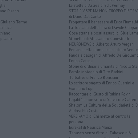
lia
Le stelle di Astrea di Edit Permay
iano Pisano
STORIE VISPE MA NON TROPPO DISTR
di Dario Dal Canto
 Giuliano Terme
Progettare il benessere di Erica Fiumalbi
ta Luce
La Toscana della birra di Davide Cappan
chiano
Cose strane e posti assurdi di Blue Lam
opisano
Storielba di Alessandro Canestrelli
NEURONEWS di Alberto Arturo Vergani
Pensieri della domenica di Libero Ventur
Fauda e balagan di Alfredo De Girolam
Enrico Catassi
Storie di ordinaria umanità di Nicolò Ste
Parole in viaggio di Tito Barbini
Turbative di Franco Bonciani
Lo scrittore sfigato di Enrico Guerrini e
Gordiano Lupi
Raccontare di Gusto di Rubina Rovini
Legalità e non solo di Salvatore Calleri
Shalom La Cultura della Solidarietà di 
Andrea Pio Cristiani
VERSI-AMO di Chi mette al centro la
persona
Eureka! di Nausica Manzi
Tabasco senza filtro di Tabasco n.6