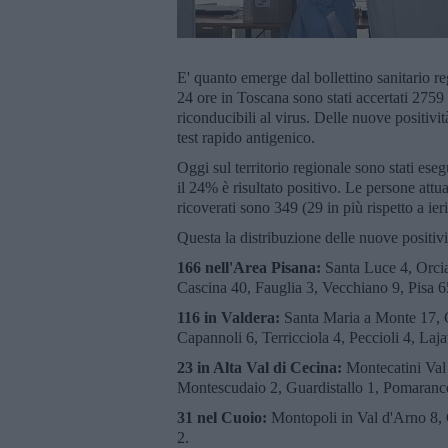
E' quanto emerge dal bollettino sanitario r
24 ore in Toscana sono stati accertati 2759 
riconducibili al virus. Delle nuove positi
test rapido antigenico.
Oggi sul territorio regionale sono stati ese
il 24% è risultato positivo. Le persone attua
ricoverati sono 349 (29 in più rispetto a ieri
Questa la distribuzione delle nuove positivi
166 nell'Area Pisana:
Santa Luce 4, Orci
Cascina 40, Fauglia 3, Vecchiano 9, Pisa 6
116 in Valdera:
Santa Maria a Monte 17, C
Capannoli 6, Terricciola 4, Peccioli 4, Laj
23 in Alta Val di Cecina:
Montecatini Val 
Montescudaio 2, Guardistallo 1, Pomarance
31 nel Cuoio:
Montopoli in Val d'Arno 8, C
2.