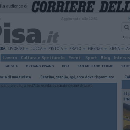
alla audience di
o
Aggiornato alle 12:31
Sab
RRA
LIVORNO
LUCCA
PISTOIA
PRATO
FIRENZE
SIENA
A
Lavoro
Cultura e Spettacolo
Eventi
Sport
Blog
Intervi
FAUGLIA
ORCIANO PISANO
PISA
SAN GIULIANO TERME
SANT
una turista
​Benzina, gasolio, gpl, ecco dove risparmiare
Caldo, dona
Il
in