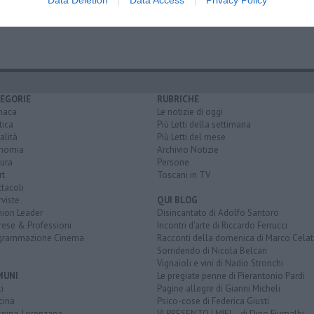
croce sull'arno
EGORIE
RUBRICHE
naca
Le notizie di oggi
tica
Più Letti della settimana
alità
Più Letti del mese
nomia
Archivio Notizie
ura
Persone
rt
Toscani in TV
tacoli
rviste
QUI BLOG
nion Leader
Disincantato di Adolfo Santoro
rese & Professioni
Incontri d'arte di Riccardo Ferrucci
grammazione Cinema
Racconti della domenica di Marco Celat
Sorridendo di Nicola Belcari
Vignaioli e vini di Nadio Stronchi
MUNI
Le pregiate penne di Pierantonio Pardi
i
Pagine allegre di Gianni Micheli
cina
Psico-cose di Federica Giusti
spina-Lorenzana
VI PRESENTO I MIEI... di Dino Fiumalbi