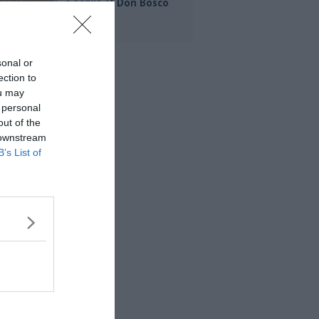
e acqua al Don Bosco
sonal or
ection to
ou may
 personal
out of the
 downstream
B’s List of