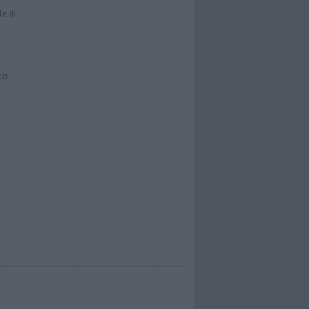
le di
zzi