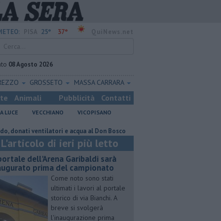
25°
37°
METEO:
PISA
QuiNews.net
ato
08 Agosto 2026
REZZO
GROSSETO
MASSA CARRARA
ste
Animali
Pubblicità
Contatti
A LUCE
VECCHIANO
VICOPISANO
ti ventilatori e acqua al Don Bosco
Un reperto pisano riferimento mond
L'articolo di ieri più letto
 portale dell'Arena Garibaldi sarà
augurato prima del campionato
Come noto sono stati
ultimati i lavori al portale
storico di via Bianchi. A
breve si svolgerà
l'inaugurazione prima