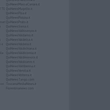
QuiNewsMassaCarrara.it
ATTE
QuiNewsMugello.it
QuiNewsPisa.it
QuiNewsPistoia.it
nari
QuiNewsPrato.it
a
QuiNewsSiena.it
QuiNewsValbisenzio.it
QuiNewsValdarno.it
i
QuiNewsValdelsa.it
o e
QuiNewsValdera.it
QuiNewsValdichiana.it
lla
QuiNewsValdicornia.it
QuiNewsValdinievole.it
QuiNewsValdisieve.it
QuiNewsValtiberina.it
QuiNewsVersilia.it
QuiNewsVolterra.it
QuiNewsTango.com
Don
ToscanaMediaNews.it
Fiorentinanews.com