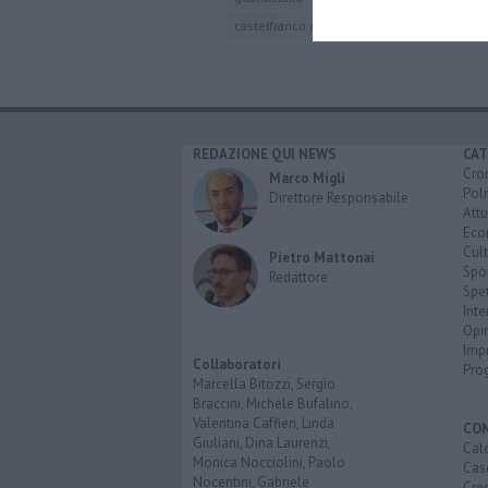
castelfranco di sotto
san miniato
santa 
REDAZIONE QUI NEWS
CAT
Cro
Marco Migli
Poli
Direttore Responsabile
Attu
Eco
Cult
Pietro Mattonai
Spo
Redattore
Spet
Inte
Opi
Imp
Collaboratori
Pro
Marcella Bitozzi, Sergio
Braccini, Michele Bufalino,
Valentina Caffieri, Linda
CO
Giuliani, Dina Laurenzi,
Calc
Monica Nocciolini, Paolo
Cas
Nocentini, Gabriele
Cre