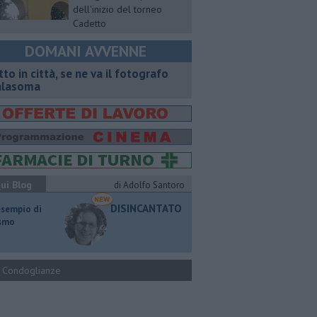
dell'inizio del torneo
Cadetto
DOMANI AVVENNE
tto in città, se ne va il fotografo
lasoma
ui Blog
di Adolfo Santoro
DISINCANTATO
esempio di
ismo
Condoglianze