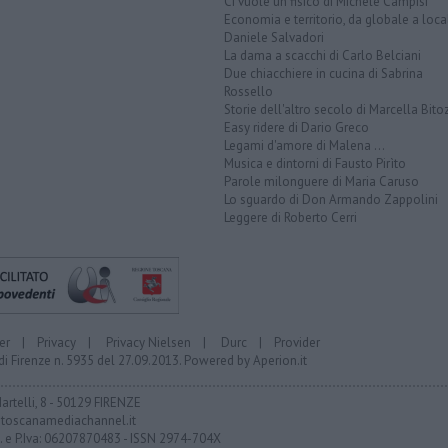
Ci vuole un fisico di Michele Campisi
Economia e territorio, da globale a loca
Daniele Salvadori
La dama a scacchi di Carlo Belciani
Due chiacchiere in cucina di Sabrina
Rossello
Storie dell'altro secolo di Marcella Bito
Easy ridere di Dario Greco
Legami d'amore di Malena ...
Musica e dintorni di Fausto Pirìto
Parole milonguere di Maria Caruso
Lo sguardo di Don Armando Zappolini
Leggere di Roberto Cerri
er
|
Privacy
|
Privacy Nielsen
|
Durc
|
Provider
di Firenze n. 5935 del 27.09.2013. Powered by
Aperion.it
Martelli, 8 - 50129 FIRENZE
toscanamediachannel.it
F. e P.Iva: 06207870483 - ISSN 2974-704X