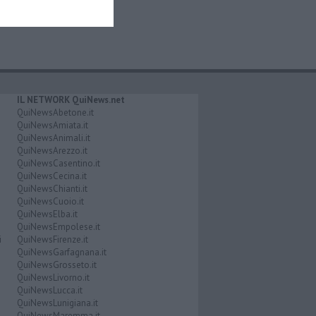
IL NETWORK QuiNews.net
QuiNewsAbetone.it
QuiNewsAmiata.it
QuiNewsAnimali.it
QuiNewsArezzo.it
QuiNewsCasentino.it
QuiNewsCecina.it
QuiNewsChianti.it
QuiNewsCuoio.it
QuiNewsElba.it
QuiNewsEmpolese.it
i
QuiNewsFirenze.it
QuiNewsGarfagnana.it
QuiNewsGrosseto.it
QuiNewsLivorno.it
QuiNewsLucca.it
QuiNewsLunigiana.it
QuiNewsMaremma.it