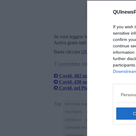
QUInewsPi
If you wish 
sensitive in
Se vuoi leggere le notizie principali della T
confirm you
Arriva gratis tutti i giorni alle 20:00 dirett
continue se
Basta cliccare
QUI
information 
further disc
Ti potrebbe interessare anche:
participants
Downstream 
Covid, 482 nuovi casi nel Pisano
Covid, 430 nuovi contagi nel Pisano
Covid, nel Pisano 453 nuovi casi e un
Persona
Tag
provincia di pisa
santa luce
orciano pi
vecchiano
repubblica di pisa
vicopisan
ponsacco
pontedera
capannoli
terri
comunità montana alta val di cecina
monte
guardistallo
pomarance
castellina mari