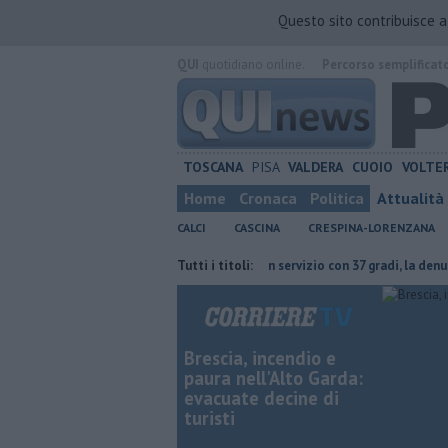
Questo sito contribuisce 
QUI
quotidiano online.
Percorso semplificat
TOSCANA
PISA
VALDERA
CUOIO
VOLTE
Home
Cronaca
Politica
Attualità
CALCI
CASCINA
CRESPINA-LORENZANA
le per un'intera specie
Cavalli in servizio con 37 gradi, la denuncia di 
Tutti i titoli:
Brescia, incendio e
paura nell'Alto Garda:
evacuate decine di
turisti