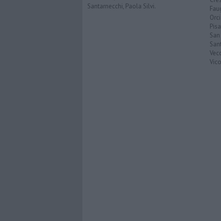
Santarnecchi, Paola Silvi.
Faug
Orc
Pisa
San
San
Vec
Vic