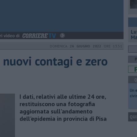
Lu
Ma
DOMENICA
26 GIUGNO 2022
ORE 13:51
 nuovi contagi e zero
Q
​Un 
I dati, relativi alle ultime 24 ore,
civ
restituiscono una fotografia
aggiornata sull'andamento
QUI
dell'epidemia in provincia di Pisa