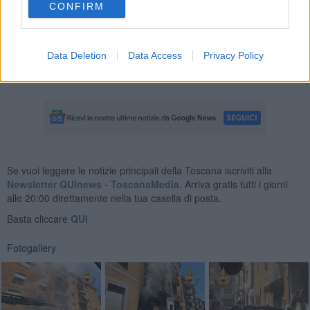
CONFIRM
Data Deletion
Data Access
Privacy Policy
Se vuoi leggere le notizie principali della Toscana iscriviti alla
Newsletter QUInews - ToscanaMedia.
Arriva gratis tutti i giorni
alle 20:00 direttamente nella tua casella di posta.
Basta cliccare
QUI
Fotogallery