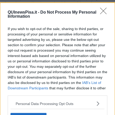
all'attività attigua. Una densa coltre di fumo si è levata fino a
raggiungere l'ultimo piano del palazzo.
QUInewsPisa.it -
Do Not Process My Personal
Information
If you wish to opt-out of the sale, sharing to third parties, or
Sul luogo dell'incendio, le cui cause sono in corso di accertamento,
processing of your personal or sensitive information for
sono accorse anche le forze dell'ordine, che hanno cinturato la
targeted advertising by us, please use the below opt-out
zona per consentire le operazioni di spegnimento, e i sanitari del
section to confirm your selection. Please note that after your
118. Non si registrano persone ferite né intossicati.
opt-out request is processed you may continue seeing
interest-based ads based on personal information utilized by
us or personal information disclosed to third parties prior to
your opt-out. You may separately opt-out of the further
disclosure of your personal information by third parties on the
IAB’s list of downstream participants. This information may
also be disclosed by us to third parties on the
IAB’s List of
Downstream Participants
that may further disclose it to other
third parties.
Personal Data Processing Opt Outs