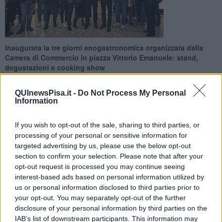
Inaugurata la tre giorni enogastronomica organizzata dalla
Camera di Commercio in piazza Vittorio Emanuele: stand,
degustazioni e cooking show
QUInewsPisa.it -
Do Not Process My Personal
Information
If you wish to opt-out of the sale, sharing to third parties, or
PISA —
Taglio del nastro per il
Terre di
Pisa Food&Wine Festival
,
processing of your personal or sensitive information for
che con oltre 80 produttori del territorio ha aperto ieri i battenti in
targeted advertising by us, please use the below opt-out
piazza Vittorio Emanuele.
section to confirm your selection. Please note that after your
Fino a domani, domenica 22 Ottobre, la tre giorni enogastronomica
opt-out request is processed you may continue seeing
organizzata dalla Camera di Commercio della Toscana Nord-Ovest
interest-based ads based on personal information utilized by
porta in piazza i sapori delle Terre dei Pisa: dal tartufo bianco ai
us or personal information disclosed to third parties prior to
formaggi, dal miele all'olio extravergine.
your opt-out. You may separately opt-out of the further
disclosure of your personal information by third parties on the
IAB’s list of downstream participants. This information may