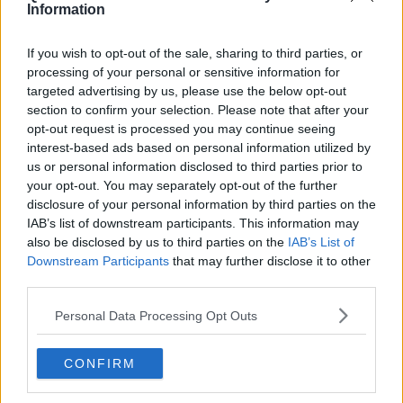
Cinquestelle ho trovato la mia collocazione".
Information
Cosa non è le è proprio piaciuto nel secondo mandato di
Filippeschi?
If you wish to opt-out of the sale, sharing to third parties, or
processing of your personal or sensitive information for
targeted advertising by us, please use the below opt-out
section to confirm your selection. Please note that after your
"
Un atteggiamento della politica che presume di educare il cittadino
opt-out request is processed you may continue seeing
a scelte calate dall'alto, per cui l'amministrazione ti dice: te non lo
interest-based ads based on personal information utilized by
sai quello che è buono e opportuno, lo decido io. Non è così e gli
us or personal information disclosed to third parties prior to
scempi fatti ce le dimostrano. Un esempio? La politica abitativa
your opt-out. You may separately opt-out of the further
fatta secondo i crismi dettati dalla sinistra uscente, che ha creato
disclosure of your personal information by third parties on the
diseguaglianze. L'amministrazione non ha verificato se nel tempo
IAB’s list of downstream participants. This information may
fossero cambiate le condizioni reddituali degli assegnatari degli
also be disclosed by us to third parties on the
IAB’s List of
alloggi popolari, così oggi ci troviamo di fronte a situazioni che
Downstream Participants
that may further disclose it to other
hanno creato, appunto, diseguaglianza
".
third parties.
Dovessimo isolare tre punti del suo programma elettorale?
Personal Data Processing Opt Outs
"Sicurezza, rilancio del commercio, attenzione alle categorie sociali
che hanno il diritto di essere sostenute economicamente. Il diritto di
cittadinanza è un diritto che deriva da una garanzia
CONFIRM
costituzionalmente prevista. La nostra barra dritta è la legalità, da lì
deriva tutto il resto: dalla sicurezza, alla salute, all'ambiente, a tutte