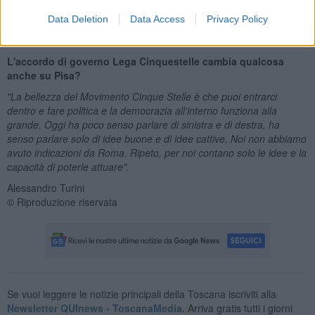
le tematiche che interessano la cittadinanza e si intersecano tra di
Data Deletion
Data Access
Privacy Policy
loro. L'onestà intellettuale e il rispetto del principio della legalità
sono i principi cardine che non possono essere derogati"
L'accordo di governo Lega Cinquestelle cambia qualcosa
anche su Pisa?
"La bellezza del Movimento Cinque Stelle è che puoi entrarci
dentro e fare politica e la democrazia all'interno funziona alla
grande. Oggi ha poco senso parlare di sinistra e di destra, ha
senso parlare solo di idee buone e di idee cattive. Noi non abbiamo
avuto indicazioni da Roma. Ripeto, per noi contano solo le idee e la
capacità di poterle attuare".
Alessandro Turini
© Riproduzione riservata
Se vuoi leggere le notizie principali della Toscana iscriviti alla
Newsletter QUInews - ToscanaMedia.
Arriva gratis tutti i giorni