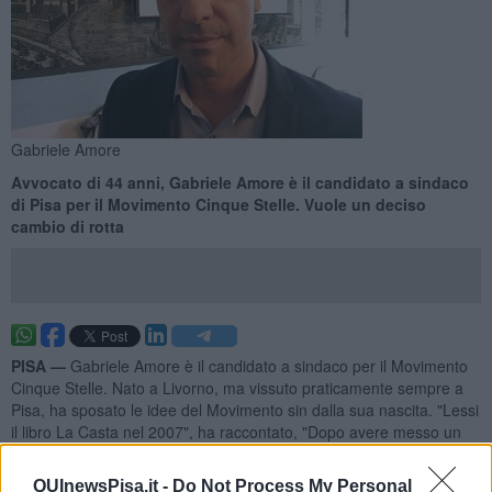
Gabriele Amore
Avvocato di 44 anni, Gabriele Amore è il candidato a sindaco
di Pisa per il Movimento Cinque Stelle. Vuole un deciso
cambio di rotta
PISA —
Gabriele Amore è il candidato a sindaco per il Movimento
Cinque Stelle. Nato a Livorno, ma vissuto praticamente sempre a
Pisa, ha sposato le idee del Movimento sin dalla sua nascita. "Lessi
il libro La Casta nel 2007", ha raccontato, "Dopo avere messo un
pò di faccine arrabbiate su facebook ho deciso che era l'ora di
impegnarsi in prima persona per cambiare le cose. E nel
QUInewsPisa.it -
Do Not Process My Personal