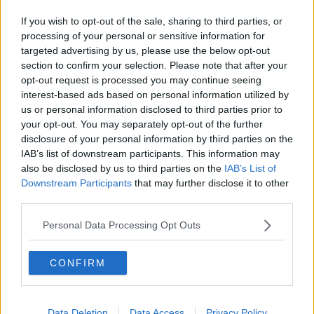
Segreteria Pd, Pieroni fa un richiamo all'unità
If you wish to opt-out of the sale, sharing to third parties, or
M5S e Pd, volano colpi bassi
processing of your personal or sensitive information for
targeted advertising by us, please use the below opt-out
Salvini:"Susanna è vincente"
section to confirm your selection. Please note that after your
opt-out request is processed you may continue seeing
interest-based ads based on personal information utilized by
"A Neonatologia urgono interventi strutturali"
us or personal information disclosed to third parties prior to
your opt-out. You may separately opt-out of the further
"La polizia provinciale usata per rappresentanza"
disclosure of your personal information by third parties on the
IAB’s list of downstream participants. This information may
E' morto Niki Giustini
also be disclosed by us to third parties on the
IAB’s List of
Downstream Participants
that may further disclose it to other
Attacchi lupi, approvato emendamento Galletti
third parties.
Termovalorizzatore e salute, M5s preme su
Personal Data Processing Opt Outs
indagine
Leader Sardine, "Voglio parlare col ministro"
CONFIRM
Consigliere M5s si dimette, nessuno lo sostituisce
"Drastico calo dei controlli ambientali"
Data Deletion
Data Access
Privacy Policy