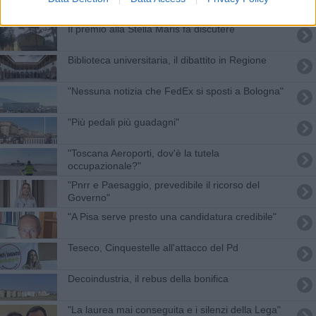
Il premio alla Stella Maris fa discutere
Biblioteca universitaria, il dibattito in Regione
"Nessuna notizia che FedEx si sposti a Bologna"
"Più pedali più guadagni"
"Toscana Aeroporti, dov'è la tutela
occupazionale?"
"Pnrr e Paesaggio, prevedibile il ricorso del
Governo"
"A Pisa serve presto una candidatura credibile"
Teseco, Cinquestelle all'attacco del Pd
Decoindustria, il rebus della bonifica
"La laurea mai conseguita e i silenzi della Lega"