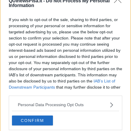
QUInewsPisa.it -
Do Not Process My Personal
Information
If you wish to opt-out of the sale, sharing to third parties, or
processing of your personal or sensitive information for
targeted advertising by us, please use the below opt-out
section to confirm your selection. Please note that after your
opt-out request is processed you may continue seeing
Nel corso della serata sono state messe all’asta anche maglie
interest-based ads based on personal information utilized by
ufficiali autografate del Pisa di Caracciolo, Leris e Canestrelli,
us or personal information disclosed to third parties prior to
contribuendo a raccogliere fondi destinati alle attività
your opt-out. You may separately opt-out of the further
dell’associazione. Un supporto concreto a un progetto che nasce
disclosure of your personal information by third parties on the
nel 2019 e che oggi rappresenta una realtà attiva sul territorio.
IAB’s list of downstream participants. This information may
A raccontarlo è stata
Federica Bibbiani, tra i riferimenti
also be disclosed by us to third parties on the
IAB’s List of
dell’associazione
. "Codo a quanto già detto da Filippo e
Downstream Participants
that may further disclose it to other
dall'assessore ed è veramente bello vedere questi bimbi perché
third parties.
sono le nuove leve come i nostri giocatori, nuove leve del calcio e ci
danno tanta speranza perché saranno il nostro futuro e speriamo
Personal Data Processing Opt Outs
che seminare bene oggi ci dia veramente un domani migliore,
grazie a tutti per la presenza. La nostra associazione è nata nel
CONFIRM
2019e abbiamo una struttura all'interno dal parco di San Rossore
un ettaro e mezzo di parco da riorganizzare tutto, era tutto