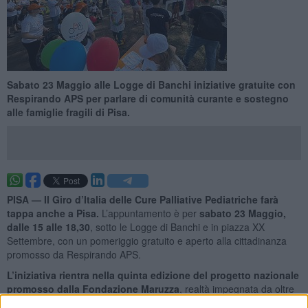
Sabato 23 Maggio alle Logge di Banchi iniziative gratuite con
Respirando APS per parlare di comunità curante e sostegno
alle famiglie fragili di Pisa.
PISA —
Il Giro d’Italia delle Cure Palliative Pediatriche farà
tappa anche a Pisa.
L’appuntamento è per
sabato 23 Maggio,
dalle 15 alle 18,30
, sotto le Logge di Banchi e in piazza XX
Settembre, con un pomeriggio gratuito e aperto alla cittadinanza
promosso da Respirando APS.
L’iniziativa rientra nella quinta edizione del progetto nazionale
promosso dalla Fondazione Maruzza
, realtà impegnata da oltre
25 anni nella diffusione delle cure palliative pediatriche. Il tema