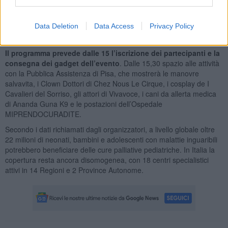
rispettano la vita e considerano il morire un processo naturale. Il
loro scopo non è quello di accelerare o differire la morte, ma quello
Data Deletion
Data Access
Privacy Policy
di preservare la qualità della vita nel miglior modo possibile per
tutto il tempo necessario”.
Il programma prevede dalle 15 l’iscrizione dei partecipanti e la
consegna dei gadget dell’evento
. Dalle 15,30 spazio alle attività
con la Pubblica Assistenza di Pisa, che mostrerà le manovre
salvavita, i Clown Dottori di Chez Nous Le Cirque, i cosplay de I
Cavalieri del Sorriso, gli attori di Vivavoce, i cani da allerta medica
di Ananda Guna K9 e le postazioni dell’Ospedale
MIPRENDOCURADITE.
Secondo i dati richiamati dagli organizzatori, a livello globale oltre
22 milioni di neonati, bambini e adolescenti con malattie inguaribili
potrebbero beneficiare delle cure palliative pediatriche. In Italia la
copertura resta ancora disomogenea, con 18 centri specialistici
attivi in 14 Regioni e 2 Province Autonome.