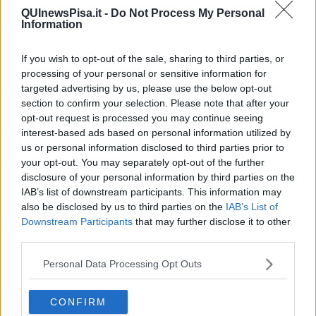
scelto per il 2026 è quello della “Comunità Curante”, cioè una rete
QUInewsPisa.it -
Do Not Process My Personal
di medici, infermieri, psicologi, professionisti sanitari, famiglie e
Information
istituzioni chiamata a sostenere i minori con patologie complesse e
le loro famiglie.
If you wish to opt-out of the sale, sharing to third parties, or
processing of your personal or sensitive information for
targeted advertising by us, please use the below opt-out
section to confirm your selection. Please note that after your
A Pisa l’evento sarà organizzato da Respirando APS
,
opt-out request is processed you may continue seeing
associazione nata per dare voce e sostegno alle famiglie dei
interest-based ads based on personal information utilized by
bambini medicalmente complessi, cioè minori che dipendono da
us or personal information disclosed to third parties prior to
presidi sanitari e tecnologici nella vita quotidiana.
your opt-out. You may separately opt-out of the further
“Anche quest’anno abbiamo deciso di partecipare attivamente
disclosure of your personal information by third parties on the
al Giro d’Italia delle Cure Palliative Pediatriche
promosso dalla
IAB’s list of downstream participants. This information may
Fondazione Maruzza perché i nostri bambini sono affetti da
also be disclosed by us to third parties on the
IAB’s List of
malattie quasi sempre inguaribili e le Cure Palliative Pediatriche,
Downstream Participants
that may further disclose it to other
che sono “L’attiva presa in carico globale del corpo, della mente e
third parties.
dello spirito del bambino ed il supporto attivo alla famiglia” (OMS),
sono indispensabili per donare sollievo e migliorare la loro qualità di
Personal Data Processing Opt Outs
vita”, ha detto la presidente Francesca Baldo.
Baldo ha sottolineato anche la necessità di far conoscere meglio il
CONFIRM
significato delle cure palliative pediatriche. “Le cure palliative