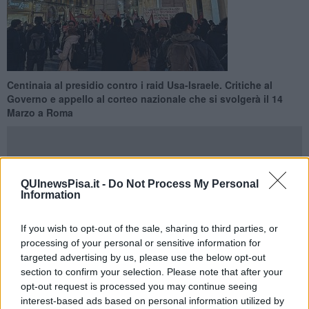
Centinaia al presidio contro i raid Usa-Israele. Critiche al
Governo e appello al corteo nazionale che si svolgerà il 14
Marzo a Roma
QUInewsPisa.it -
Do Not Process My Personal
Information
PISA —
Centinaia di persone sono scese in piazza in città
per
protestare contro gli attacchi statunitensi e israeliani all’Iran
. Il
presidio si è svolto nel pomeriggio del 2 Marzo,
dopo i
If you wish to opt-out of the sale, sharing to third parties, or
bombardamenti congiunti su Teheran del 28 Febbraio, che
processing of your personal or sensitive information for
secondo i promotori segnano una nuova fase di escalation in Medio
targeted advertising by us, please use the below opt-out
Oriente.
section to confirm your selection. Please note that after your
opt-out request is processed you may continue seeing
Negli
striscioni
comparsi si legge: "no all'aggressione imperialista
interest-based ads based on personal information utilized by
all'Iran! Usa e Israele stati terroristi no al governo Meloni! 14 marzo