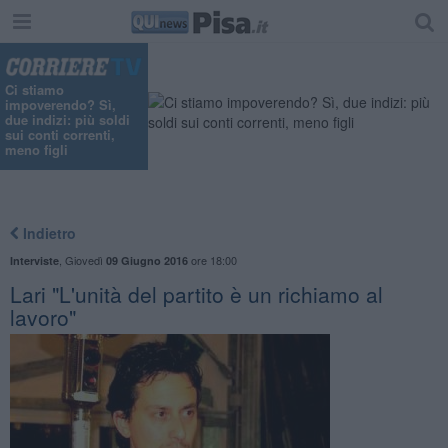
Ci stiamo
impoverendo? Sì,
due indizi: più soldi
sui conti correnti,
meno figli
Indietro
,
Giovedì
ore 18:00
Interviste
09 Giugno 2016
Lari "L'unità del partito è un richiamo al
lavoro"