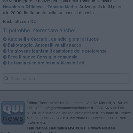
Se vuoi leggere le notizie principali della Toscana iscriviti alla
Newsletter QUInews - ToscanaMedia.
Arriva gratis tutti i giorni
alle 20:00 direttamente nella tua casella di posta.
Basta cliccare
QUI
Ti potrebbe interessare anche:
Antonelli e Ceccardi, quindici giorni di fuoco
Ballottaggio, Antonelli va all'attacco
Un giovane leghista il campione delle preferenze
Ecco il nuovo Consiglio comunale
La fascia tricolore resta a Alessio Lari
Editore Toscana Media Channel srl - Via Dei Martelli, 8 - 50129
FIRENZE - info@toscanamediachannel.it. TOSCANA MEDIA
NEWS quotidiano on line registrato presso il Tribunale di Firenze
al n. 5935 del 27.09.2013. Iscrizione ROC 22105 - C.F. e P.Iva
0620787048
Fatturazione Elettronica M5UXCR1 |
Privacy Nielsen