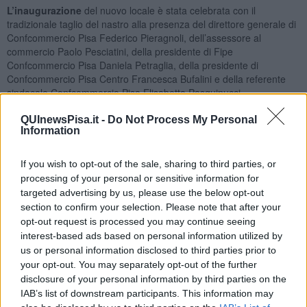
L’inaugurazione
del nuovo locale è stata celebrata con il
tradizionale taglio del nastro alla presenza del direttore generale di
Confcommercio Pisa Federico Pieragnoli, dell’assessore al
commercio Paolo Pesciatini, della presidente di Fipe
Confcommercio Pisa Daniela Petraglia, della presidente di
Confcommercio Pisa Centro Francesca Bufalini e della referente
sindacale Confcommercio Pisa Elisabetta Pasquinucci.
QUInewsPisa.it -
Do Not Process My Personal
Information
"Abbiamo aperto a novembre Ir Pastaio in Lungarno Pacinotti e
If you wish to opt-out of the sale, sharing to third parties, or
visto il grande successo abbiamo deciso di convertire anche Ir
processing of your personal or sensitive information for
Tegame con questa formula molto più snella e adatta alle esigenze
targeted advertising by us, please use the below opt-out
della clientela",
ha detto Massimo Rutinelli
. "Proponiamo un
section to confirm your selection. Please note that after your
prodotto di alta qualità a un prezzo veramente vantaggioso, il
nuovo locale ha anche una maggiore disponibilità di posti a sedere
opt-out request is processed you may continue seeing
sia all'interno che all'esterno in una delle piazze più belle di Pisa e
interest-based ads based on personal information utilized by
confermiamo la possibilità di take away".
us or personal information disclosed to third parties prior to
your opt-out. You may separately opt-out of the further
La proposta gastronomica
ruota attorno a numerosi formati di
disclosure of your personal information by third parties on the
pasta fresca, accompagnati da condimenti che spaziano dalle
IAB’s list of downstream participants. This information may
ricette tradizionali a quelle legate al territorio. Una particolare