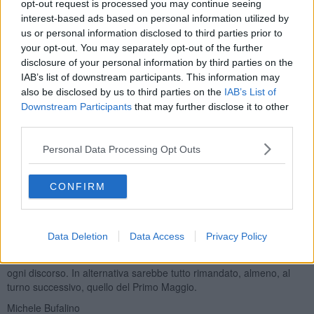
opt-out request is processed you may continue seeing
interest-based ads based on personal information utilized by
us or personal information disclosed to third parties prior to
Di conseguenza per il turno del 25 aprile
, quando il Pisa se la
your opt-out. You may separately opt-out of the further
giocherà contro il Parma nella terzultima trasferta della stagione,
disclosure of your personal information by third parties on the
potrebbe arrivare la matematica retrocessione con quattro turni
IAB’s list of downstream participants. This information may
d'anticipo. Vediamo in che modo.
also be disclosed by us to third parties on the
IAB’s List of
Il prossimo turno, in programma nel fine settimana del 25 e 26
Downstream Participants
that may further disclose it to other
Aprile, può quindi diventare decisivo. La trasferta di Parma rischia
third parties.
di trasformarsi nel passaggio che sancisce il ritorno dei nerazzurri
in Serie B, a seconda dei risultati delle dirette concorrenti.
Personal Data Processing Opt Outs
Basterebbe uno dei due scenari di seguito per garantire il
ritorno in B dello Sporting Club
.
CONFIRM
Il primo
scenario riguarda la
Cremonese
: se i grigiorossi
riuscissero a vincere sul campo del Napoli e il Pisa uscisse sconfitto
dal match contro il Parma, la retrocessione sarebbe immediata.
Data Deletion
Data Access
Privacy Policy
Analogamente,
se il Lecce dovesse raccogliere tre punti contro
il Verona
, un eventuale ko del Pisa in Emilia basterebbe a chiudere
ogni discorso. In alternativa sarebbe tutto rimandato, almeno, al
turno successivo, quello del Primo Maggio.
Michele Bufalino