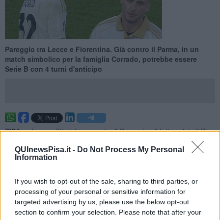
Pareggio tra Lecce e Fiorentina. Già contro il Parma, in un
match simbolico per la famiglia Corrado, potrebbe essere
Serie B con 4 turni d'anticipo
PISA —
La sconfitta interna contro il Genoa ha di fatto spinto il Pisa
a contare i giorni che lo separano dalla matematica retrocessione.
QUInewsPisa.it -
Do Not Process My Personal
Stasera, dopo la partita tra Lecce e Fiorentina, risoltasi con un
Information
pareggio, lo
svantaggio dal quartultimo posto è distante
esattamente 10 punti.
Un vero e proprio delitto considerando che
If you wish to opt-out of the sale, sharing to third parties, or
nelle ultime otto giornate la Cremonese e gli stessi pugliesi hanno
processing of your personal or sensitive information for
fatto solo un punto in più del Pisa e di occasioni per colmare il gap
targeted advertising by us, please use the below opt-out
ne sono state sprecate molte.
section to confirm your selection. Please note that after your