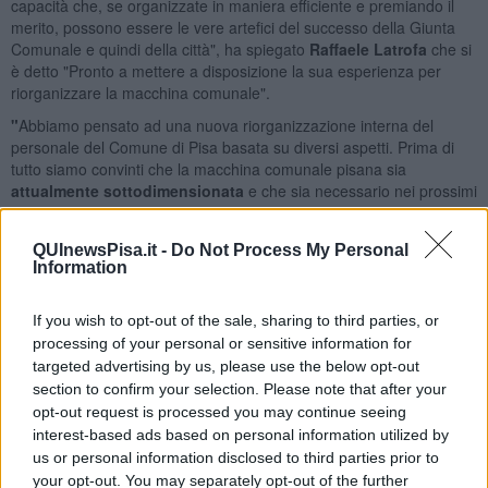
capacità che, se organizzate in maniera efficiente e premiando il
merito, possono essere le vere artefici del successo della Giunta
Comunale e quindi della città", ha spiegato
Raffaele Latrofa
che si
è detto "Pronto a mettere a disposizione la sua esperienza per
riorganizzare la macchina comunale".
"
Abbiamo pensato ad una nuova riorganizzazione interna del
personale del Comune di Pisa basata su diversi aspetti. Prima di
tutto siamo convinti che la macchina comunale pisana sia
attualmente sottodimensionata
e che sia necessario nei prossimi
anni far assumere nuove unità di personale. Importantissimo sarà
motivare adeguatamente i dipendenti. Essi devono essere
QUInewsPisa.it -
Do Not Process My Personal
competenti e preparati, pertanto la formazione avrà un ruolo
Information
centrale nel percorso lavorativo di ciascuno".
If you wish to opt-out of the sale, sharing to third parties, or
processing of your personal or sensitive information for
targeted advertising by us, please use the below opt-out
"Aspetto fondamentale è quello dell’organizzazione
. Quando
section to confirm your selection. Please note that after your
sono stati introdotti i dirigenti nella macchina pubblica lo spirito era
opt-out request is processed you may continue seeing
quello di equipararla ad un’azienda privata. Ma in questo senso c’è
interest-based ads based on personal information utilized by
ancora molto da lavorare. C’è un organigramma, simile a quello di
us or personal information disclosed to third parties prior to
un’azienda privata, ma non c’è, spesso, la volontà di valutare in
your opt-out. You may separately opt-out of the further
maniera oggettiva e trasparente l’operato di ciascuno. Noi vogliamo