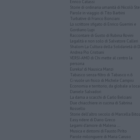
Enrico Catassi
Storie di ordinaria umanità di Nicolò Ste
Parole in viaggio di Tito Barbini
Turbative di Franco Bonciani
Lo scrittore sfigato di Enrico Guerrini e
Gordiano Lupi
Raccontare di Gusto di Rubina Rovini
Legalità e non solo di Salvatore Calleri
Shalom La Cultura della Solidarietà di 
Andrea Pio Cristiani
VERSI-AMO di Chi mette al centro la
persona
Eureka! di Nausica Manzi
Tabasco senza filtro di Tabasco n.6
Ci vuole un fisico di Michele Campisi
Economia e territorio, da globale a loca
Daniele Salvadori
La dama a scacchi di Carlo Belciani
Due chiacchiere in cucina di Sabrina
Rossello
Storie dell'altro secolo di Marcella Bito
Easy ridere di Dario Greco
Legami d'amore di Malena ...
Musica e dintorni di Fausto Pirìto
Parole milonguere di Maria Caruso