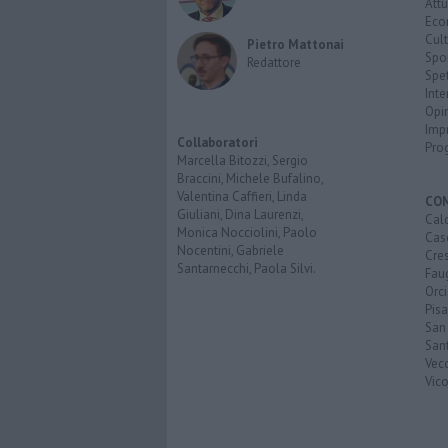
Attu
Eco
Cult
Pietro Mattonai
Spo
Redattore
Spet
Inte
Opi
Imp
Collaboratori
Pro
Marcella Bitozzi, Sergio
Braccini, Michele Bufalino,
Valentina Caffieri, Linda
CO
Giuliani, Dina Laurenzi,
Calc
Monica Nocciolini, Paolo
Cas
Nocentini, Gabriele
Cre
Santarnecchi, Paola Silvi.
Faug
Orc
Pisa
San
San
Vec
Vic