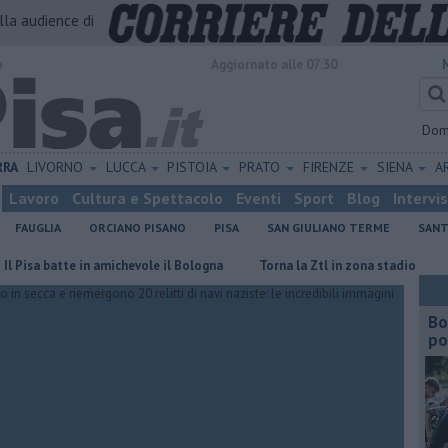
alla audience di
o
Aggiornato alle 07:30
Dom
RRA
LIVORNO
LUCCA
PISTOIA
PRATO
FIRENZE
SIENA
A
Lavoro
Cultura e Spettacolo
Eventi
Sport
Blog
Intervi
FAUGLIA
ORCIANO PISANO
PISA
SAN GIULIANO TERME
SANT
a batte in amichevole il Bologna
Torna la Ztl in zona stadio
​Tutte 
Bo
po