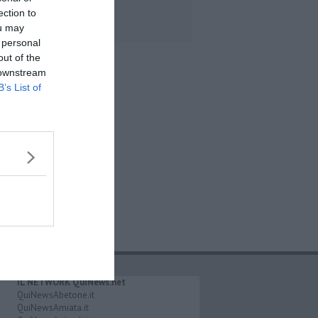
stadio
ection to
ou may
 personal
out of the
 downstream
B’s List of
IL NETWORK QuiNews.net
QuiNewsAbetone.it
QuiNewsAmiata.it