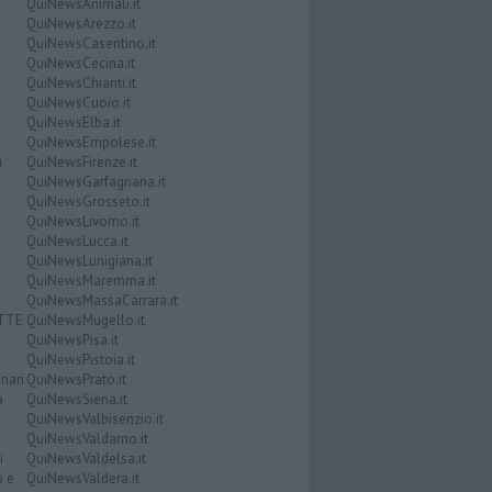
QuiNewsAnimali.it
QuiNewsArezzo.it
QuiNewsCasentino.it
QuiNewsCecina.it
QuiNewsChianti.it
QuiNewsCuoio.it
QuiNewsElba.it
QuiNewsEmpolese.it
i
QuiNewsFirenze.it
QuiNewsGarfagnana.it
QuiNewsGrosseto.it
QuiNewsLivorno.it
QuiNewsLucca.it
QuiNewsLunigiana.it
QuiNewsMaremma.it
QuiNewsMassaCarrara.it
ATTE
QuiNewsMugello.it
QuiNewsPisa.it
QuiNewsPistoia.it
nari
QuiNewsPrato.it
a
QuiNewsSiena.it
QuiNewsValbisenzio.it
QuiNewsValdarno.it
i
QuiNewsValdelsa.it
o e
QuiNewsValdera.it