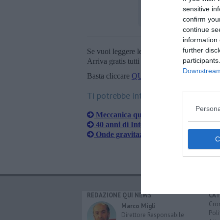
sensitive in
confirm you
continue se
information 
further disc
Se vuoi leggere le notizie principali della T
participants
Arriva gratis tutti i giorni alle 20:00 dirett
Downstream 
Basta cliccare
QUI
Ti potrebbe interessare anche:
Persona
Meccanica quantistica, incontro all'O
40 anni di Internet in Italia, tutto par
Onde gravitazionali, meeting internaz
REDAZIONE QUI NEWS
CAT
Cro
Marco Migli
Poli
Direttore Responsabile