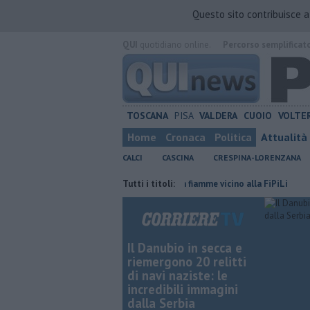
Questo sito contribuisce 
QUI
quotidiano online.
Percorso semplificat
TOSCANA
PISA
VALDERA
CUOIO
VOLTE
Home
Cronaca
Politica
Attualità
CALCI
CASCINA
CRESPINA-LORENZANA
 in provincia di Pisa
Sterpaglie in fiamme vicino alla FiPiLi
Tutti i titoli:
Il Pis
Il Danubio in secca e
riemergono 20 relitti
di navi naziste: le
incredibili immagini
dalla Serbia