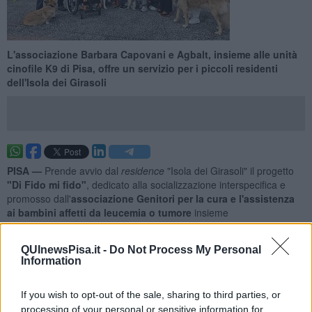
L'associazione Barbara Capovani e Agbalt, insieme alle unità
cinofile K9 di Pisa, offre un servizio per i piccoli residenti
dell'Isola dei Girasoli
PISA —
Prende avvio dal
residence
"Isola dei Girasoli" il progetto
"Di Fido mi fido"
, dedicato alla socializzazione interspecifica e
promosso dall'
associazione Genitori per la cura e l'assistenza
ai bambini affetti da leucemia o tumore
insieme
all'
associazione Barbara Capovani
e alle
unità cinofile della
sezione nazionale unità cinofile K9 di Pisa
.
QUInewsPisa.it -
Do Not Process My Personal
"Il progetto nasce con l'obiettivo fondamentale di offrire ai piccoli
Information
ospiti momenti di spensieratezza e
un necessario distacco
emotivo dal contesto sanitario e dalle terapie invasive
- hanno
If you wish to opt-out of the sale, sharing to third parties, or
spiegato dall'associazione Barbara Capovani - attraverso l’attività
processing of your personal or sensitive information for