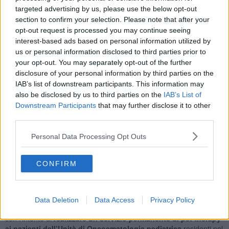
ludica e la convivenza con i cani, i ragazzi potranno scoprire un
targeted advertising by us, please use the below opt-out
legame speciale, imparando a
vedere nell'animale un grande
section to confirm your selection. Please note that after your
amico e un supporto costante
. Allo stesso tempo il progetto
opt-out request is processed you may continue seeing
nasce per stare accanto anche ai genitori, offrendo un po' di
interest-based ads based on personal information utilized by
leggerezza nella gestione quotidiana del percorso di cura".
us or personal information disclosed to third parties prior to
your opt-out. You may separately opt-out of the further
disclosure of your personal information by third parties on the
IAB’s list of downstream participants. This information may
Il percorso si svilupperà per tutto il 2026: per garantire i massimi
also be disclosed by us to third parties on the
IAB’s List of
standard
di sicurezza e qualità, il progetto si avvale di unità cinofile
Downstream Participants
that may further disclose it to other
verificate e della partecipazione di
personale certificato in
third parties.
Interventi Assistiti con Animali
. "Questa collaborazione sancisce
un legame profondo tra le realtà coinvolte - hanno aggiunto - nel
Personal Data Processing Opt Outs
solco dell’eredità umana e professionale della dottoressa Barbara
Capovani. Uno dei temi a lei più caro è sempre stato, infatti,
prendersi cura delle sofferenze connesse a condizioni patologiche,
CONFIRM
attraverso iniziative di supporto rivolte ai pazienti oncologici e
psichiatrici".
Proprio per questo, l'associazione dei genitori Agbalt e
Data Deletion
Data Access
Privacy Policy
l’associazione Capovani hanno sottoscritto un protocollo d’intesa
con l’intento di
realizzare un servizio permanente di pet therapy
ai pazienti dell’Unità di Oncoematologia pediatrica
residenti nel