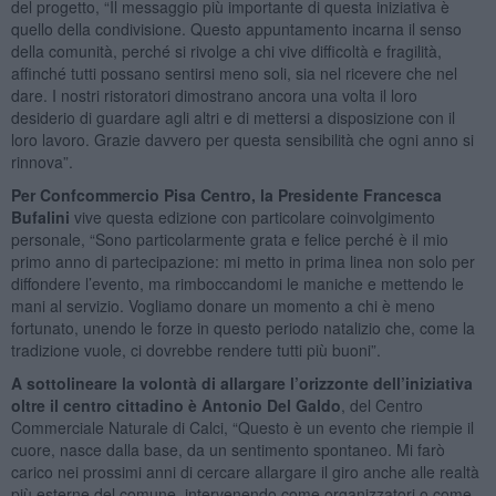
del progetto, “Il messaggio più importante di questa iniziativa è
quello della condivisione. Questo appuntamento incarna il senso
della comunità, perché si rivolge a chi vive difficoltà e fragilità,
affinché tutti possano sentirsi meno soli, sia nel ricevere che nel
dare. I nostri ristoratori dimostrano ancora una volta il loro
desiderio di guardare agli altri e di mettersi a disposizione con il
loro lavoro. Grazie davvero per questa sensibilità che ogni anno si
rinnova”.
Per Confcommercio Pisa Centro, la Presidente Francesca
Bufalini
vive questa edizione con particolare coinvolgimento
personale, “Sono particolarmente grata e felice perché è il mio
primo anno di partecipazione: mi metto in prima linea non solo per
diffondere l’evento, ma rimboccandomi le maniche e mettendo le
mani al servizio. Vogliamo donare un momento a chi è meno
fortunato, unendo le forze in questo periodo natalizio che, come la
tradizione vuole, ci dovrebbe rendere tutti più buoni”.
A sottolineare la volontà di allargare l’orizzonte dell’iniziativa
oltre il centro cittadino è Antonio Del Galdo
, del Centro
Commerciale Naturale di Calci, “Questo è un evento che riempie il
cuore, nasce dalla base, da un sentimento spontaneo. Mi farò
carico nei prossimi anni di cercare allargare il giro anche alle realtà
più esterne del comune, intervenendo come organizzatori o come