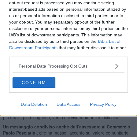
direttivo di ConfRistoranti Confcommercio Pisa, prepareranno un
opt-out request is processed you may continue seeing
vero menù di festa, con primo, secondo, dolce, frutta e persino una
interest-based ads based on personal information utilized by
lunch box da asporto.
us or personal information disclosed to third parties prior to
your opt-out. You may separately opt-out of the further
La Presidente di ConfRistoranti Confcommercio Pisa, Daniela
Petraglia, ha sottolineato il valore dell’impegno del mondo
disclosure of your personal information by third parties on the
delle imprese
: “Come tutti gli anni mi piace porre in evidenza il
IAB’s list of downstream participants. This information may
fatto che Confcommercio si occupa non solo di organizzare eventi
also be disclosed by us to third parties on the
IAB’s List of
per valorizzare il territorio e la città, ma anche di solidarietà. Voglio
Downstream Participants
that may further disclose it to other
esprimere tutta la mia gratitudine nei confronti della mia
third parties.
associazione, perché grazie a queste azioni riusciamo a far
comprendere la nostra vicinanza, come imprese, al mondo
Personal Data Processing Opt Outs
solidale”.
Dal Comune arriva il ringraziamento dell’assessora alle
CONFIRM
Politiche sociali Giovanna Bonanno
: “Non posso che ringraziare
ancora una volta la Confcommercio per questa importante iniziativa
di sensibilità e solidarietà. Ringrazio tutti i ristoratori che ogni anno
Data Deletion
Data Access
Privacy Policy
si mettono a disposizione con grande altruismo e dedizione. È
un’iniziativa che fa capire la vicinanza e l’affetto verso le persone
più fragili, più bisognose, verso chi vive momenti di difficoltà”.
Un messaggio condiviso anche dall’assessore al Commercio
Paolo Pesciatini
, che ha messo l’accento sul valore comunitario