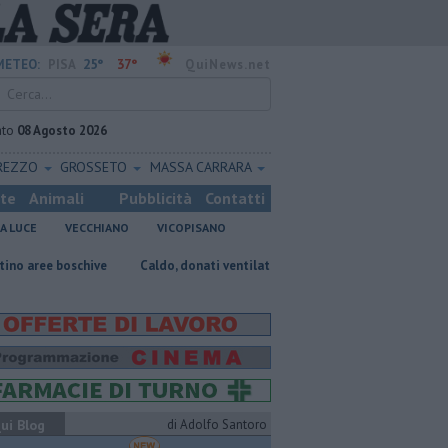
25°
37°
METEO:
PISA
QuiNews.net
ato
08 Agosto 2026
REZZO
GROSSETO
MASSA CARRARA
ste
Animali
Pubblicità
Contatti
A LUCE
VECCHIANO
VICOPISANO
ive
Caldo, donati ventilatori e acqua al Don Bosco
Takeda, Pasqual
ui Blog
di Adolfo Santoro