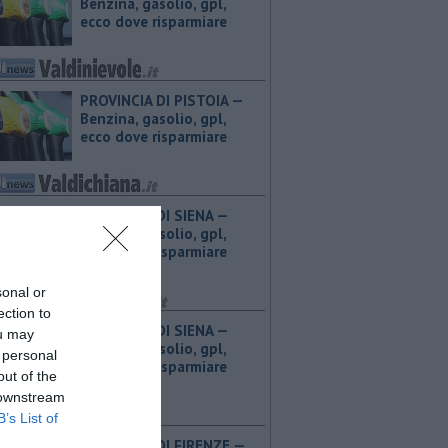
Benzina, gasolio, gpl,
ecco dove risparmiare
PROVINCIA DI PISTOIA — ​
Benzina, gasolio, gpl,
ecco dove risparmiare
PROVINCIA DI SIENA — ​
Benzina, gasolio, gpl,
ecco dove risparmiare
sonal or
ection to
PROVINCIA DI SIENA — ​
ou may
Benzina, gasolio, gpl,
 personal
ecco dove risparmiare
out of the
 downstream
B’s List of
PROVINCIA DI FIRENZE — ​