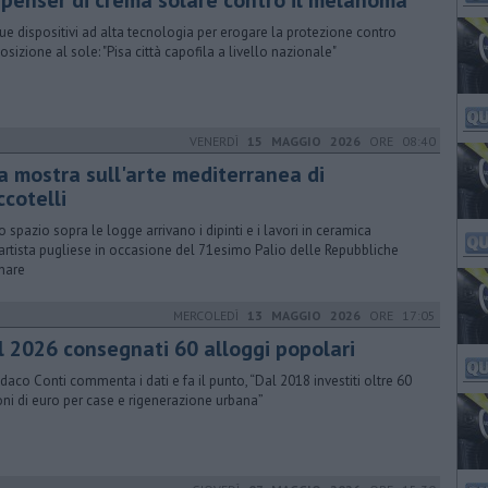
spenser di crema solare contro il melanoma
ue dispositivi ad alta tecnologia per erogare la protezione contro
posizione al sole: "Pisa città capofila a livello nazionale"
VENERDÌ
15 MAGGIO 2026
ORE 08:40
a mostra sull'arte mediterranea di
ccotelli
o spazio sopra le logge arrivano i dipinti e i lavori in ceramica
'artista pugliese in occasione del 71esimo Palio delle Repubbliche
nare
MERCOLEDÌ
13 MAGGIO 2026
ORE 17:05
l 2026 consegnati 60 alloggi popolari
indaco Conti commenta i dati e fa il punto, “Dal 2018 investiti oltre 60
oni di euro per case e rigenerazione urbana”