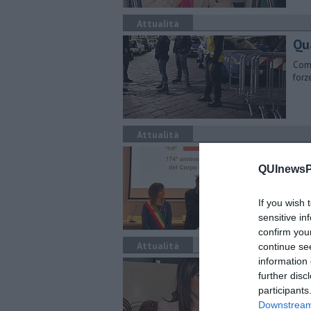
Attualità
Qu
Comp
forz
Attualità
La
QUInewsPi
Pres
ring
If you wish 
sensitive in
confirm you
Attualità
continue se
information 
Soc
further disc
Così
participants
bici
Downstream 