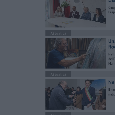
Di
Cinq
l'es
Attualità
Un
Ro
Nell
dell
Mari
Attualità
Ne
Il s
mili