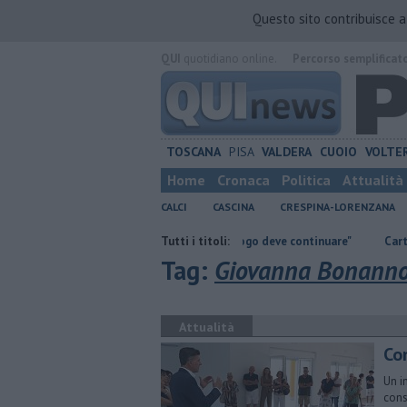
Questo sito contribuisce 
QUI
quotidiano online.
Percorso semplificat
TOSCANA
PISA
VALDERA
CUOIO
VOLTE
Home
Cronaca
Politica
Attualità
CALCI
CASCINA
CRESPINA-LORENZANA
Takeda, Pasqualino, "Il dialogo deve continuare"
Tutti i titoli:
Carta Spesa 2026, ai
Tag:
Giovanna Bonann
Attualità
Co
Un i
cons