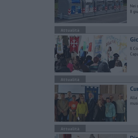
Nei 
8 gi
Attualità
Gio
Il C
Capa
Attualità
Cur
Alla
musi
Attualità