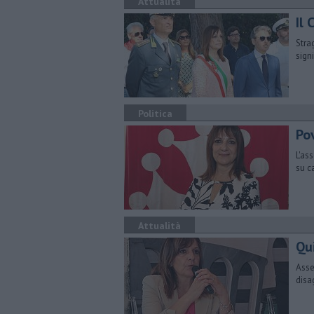
Attualità
Il 
Stra
sign
Politica
Po
L'as
su c
Attualità
Qu
Asse
disa