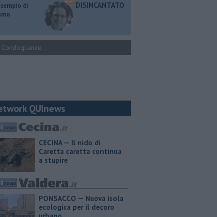
DISINCANTATO
esempio di
ismo
Condoglianze
etwork QUInews
CECINA — Il nido di
Caretta caretta continua
a stupire
PONSACCO — Nuova isola
ecologica per il decoro
urbano