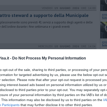
VENERDÌ
19 GIUGNO 2026
ORE 14:00
attro steward a supporto della Municipale
lessivamente sono previsti 41 servizi a supporto degli agenti e delle
e dell'ordine durante i fine settimana e i grandi eventi
MERCOLEDÌ
10 GIUGNO 2026
ORE 14:04
 Polizia Municipale di Pisa compie 174 anni
sa.it -
Do Not Process My Personal Information
entati i dati dell’attività 2025. Assessore Bonanno, "Un’occasione per
raziare per il lavoro svolto ogni giorno al servizio della comunità"
to opt-out of the sale, sharing to third parties, or processing of your per
formation for targeted advertising by us, please use the below opt-out s
r selection. Please note that after your opt-out request is processed y
MARTEDÌ
09 GIUGNO 2026
ORE 12:30
eing interest-based ads based on personal information utilized by us or
disclosed to third parties prior to your opt-out. You may separately opt-
iale, approvato in Giunta “Bici solidale"
losure of your personal information by third parties on the IAB’s list of
 l'assessore Giovanna Bonanno, “Un’azione concreta per trasformare
. This information may also be disclosed by us to third parties on the
IA
 abbandonate in uno strumento di autonomia e inclusione”
Participants
that may further disclose it to other third parties.