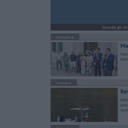
Attualità
Mar
Inau
inte
Cronaca
Ret
Inte
pros
sicu