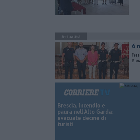
Attualità
6 m
Prese
Bona
Brescia, incendio e
paura nell'Alto Garda:
evacuate decine di
turisti