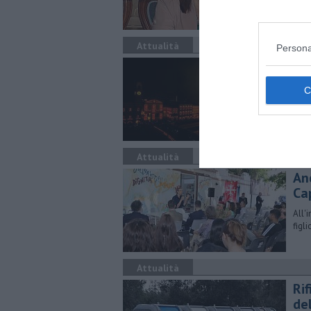
Attualità
Persona
Lum
Orar
stor
Attualità
An
Ca
All'
figl
Attualità
Rif
del