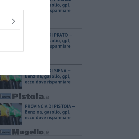
Benzina, gasolio, gpl,
ecco dove risparmiare
PROVINCIA DI PRATO — ​
Benzina, gasolio, gpl,
ecco dove risparmiare
PROVINCIA DI SIENA — ​
Benzina, gasolio, gpl,
ecco dove risparmiare
PROVINCIA DI PISTOIA — ​
Benzina, gasolio, gpl,
ecco dove risparmiare