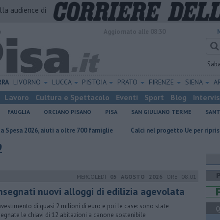
alla audience di
o
Aggiornato alle 08:30
Sab
RRA
LIVORNO
LUCCA
PISTOIA
PRATO
FIRENZE
SIENA
A
Lavoro
Cultura e Spettacolo
Eventi
Sport
Blog
Intervi
FAUGLIA
ORCIANO PISANO
PISA
SAN GIULIANO TERME
SANT
uti a oltre 700 famiglie
Calci nel progetto Ue per ripristino aree bosch
o
MERCOLEDÌ
05 AGOSTO 2026
ORE 08:01
nsegnati nuovi alloggi di edilizia agevolata
nvestimento di quasi 2 milioni di euro e poi le case: sono state
Q
egnate le chiavi di 12 abitazioni a canone sostenibile