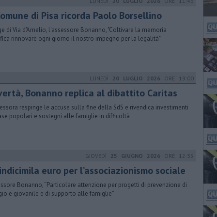
LUNEDÌ
20 LUGLIO 2026
ORE 11:43
Comune di Pisa ricorda Paolo Borsellino
ge di Via d'Amelio, l'assessore Bonanno, "Coltivare la memoria
ifica rinnovare ogni giorno il nostro impegno per la legalità"
LUNEDÌ
20 LUGLIO 2026
ORE 19:00
vertà, Bonanno replica al dibattito Caritas
sessora respinge le accuse sulla fine della SdS e rivendica investimenti
ase popolari e sostegni alle famiglie in difficoltà
GIOVEDÌ
25 GIUGNO 2026
ORE 12:35
indicimila euro per l’associazionismo sociale
ssore Bonanno, “Particolare attenzione per progetti di prevenzione di
gio e giovanile e di supporto alle famiglie”