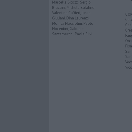
Marcella Bitozzi, Sergio
Braccini, Michele Bufalino,
Valentina Caffieri, Linda
CO
Giuliani, Dina Laurenzi,
Calc
Monica Nocciolini, Paolo
Cas
Nocentini, Gabriele
Cre
Santarnecchi, Paola Silvi.
Faug
Orc
Pisa
San
San
Vec
Vic