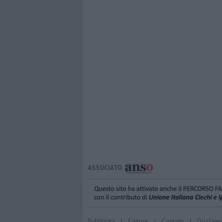
ASSOCIATO
Pubblicità
|
Editore
|
Contatti
|
Disclaim