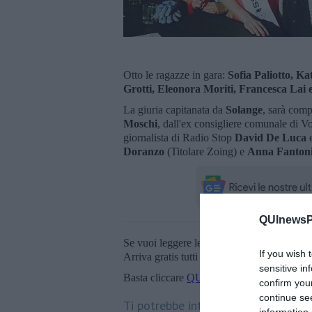
Otto le ragazze in gara:
Sofia Paliotto, K
Grotti, Eleonora Moriti, Francesca Lai 
La giuria capitanata da
Solange
, sarà comp
Moschi
, dall'ex consigliere comunale di V
giornalista di Radio Stop
David De Luca
e
Doranzo
(Titolare Zoing) e
Anna Fantoni
QUInewsPi
Se vuoi leggere le notizie principali della T
If you wish 
Arriva gratis tutti i giorni alle 20:00 dirett
sensitive in
Basta cliccare
QUI
confirm you
continue se
Ti potrebbe interessare anche:
information 