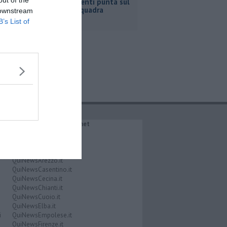
Confesercenti punta sul
gioco di squadra
 downstream
B’s List of
IL NETWORK QuiNews.net
QuiNewsAbetone.it
QuiNewsAmiata.it
QuiNewsAnimali.it
QuiNewsArezzo.it
QuiNewsCasentino.it
QuiNewsCecina.it
QuiNewsChianti.it
QuiNewsCuoio.it
QuiNewsElba.it
i
QuiNewsEmpolese.it
QuiNewsFirenze.it