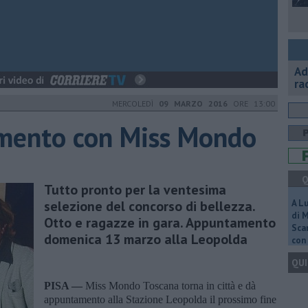
Ad
ra
MERCOLEDÌ
09 MARZO 2016
ORE 13:00
mento con Miss Mondo
Q
Tutto pronto per la ventesima
selezione del concorso di bellezza.
A L
di 
Otto e ragazze in gara. Appuntamento
Scar
domenica 13 marzo alla Leopolda
con 
QUI
PISA —
Miss Mondo Toscana torna in città e dà
appuntamento alla Stazione Leopolda il prossimo fine