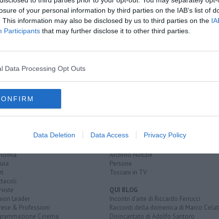
losure of your personal information by third parties on the IAB’s list of
. This information may also be disclosed by us to third parties on the
IA
Participants
that may further disclose it to other third parties.
toscana
stazione leopolda
paliotto
volterra
mushki
l Data Processing Opt Outs
CONFIRM
EGORIE
RUBRICHE
naca
Le notizie di oggi
Data Deletion
Data Access
Privacy Policy
tica
Più Letti della settimana
alità
Più Letti del mese
nomia
Archivio Notizie
ura
Persone
rt
Toscani in TV
tacoli
rviste
QUI BLOG
nion Leader
Incontri d'arte di Riccardo Ferrucci
rese & Professioni
Racconti della domenica di Marco Celat
grammazione Cinema
Disincantato di Adolfo Santoro