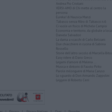
Andrea Pio Cristiani
VERSI-AMO di Chi mette al centro la
persona
Eureka! di Nausica Manzi
Tabasco senza filtro di Tabasco n.6
Ci vuole un fisico di Michele Campisi
Economia e territorio, da globale a loca
Daniele Salvadori
La dama a scacchi di Carlo Belciani
Due chiacchiere in cucina di Sabrina
Rossello
Storie dell'altro secolo di Marcella Bito
Easy ridere di Dario Greco
Legami d'amore di Malena ...
Musica e dintorni di Fausto Pirìto
Parole milonguere di Maria Caruso
Lo sguardo di Don Armando Zappolini
Leggere di Roberto Cerri
er
|
Privacy
|
Privacy Nielsen
|
Durc
|
Provider