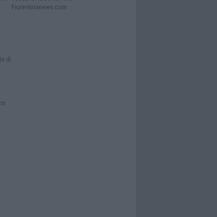
Fiorentinanews.com
le di
zzi