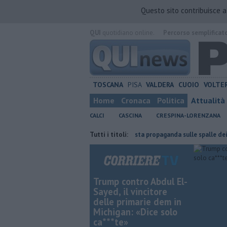
Questo sito contribuisce 
QUI
quotidiano online.
Percorso semplificat
TOSCANA
PISA
VALDERA
CUOIO
VOLTE
Home
Cronaca
Politica
Attualità
CALCI
CASCINA
CRESPINA-LORENZANA
imenti su Pisa
Piazza Manin, "Basta propaganda sulle spalle dei lavorat
Tutti i titoli:
Trump contro Abdul El-
Sayed, il vincitore
delle primarie dem in
Michigan: «Dice solo
ca***te»