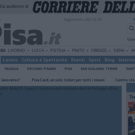
alla audience di
o
Aggiornato alle 16:49
Gio
RRA
LIVORNO
LUCCA
PISTOIA
PRATO
FIRENZE
SIENA
A
Lavoro
Cultura e Spettacolo
Eventi
Sport
Blog
Intervi
FAUGLIA
ORCIANO PISANO
PISA
SAN GIULIANO TERME
SANT
ori"
Pisa Card, un solo ticket per tutti i musei
Centro storico, Co
Tr