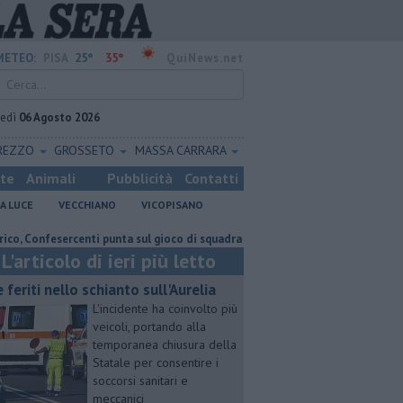
25°
35°
METEO:
PISA
QuiNews.net
vedì
06 Agosto 2026
REZZO
GROSSETO
MASSA CARRARA
ste
Animali
Pubblicità
Contatti
A LUCE
VECCHIANO
VICOPISANO
nfesercenti punta sul gioco di squadra
Takeda conferma il piano invest
L'articolo di ieri più letto
e feriti nello schianto sull'Aurelia
L'incidente ha coinvolto più
veicoli, portando alla
temporanea chiusura della
Statale per consentire i
soccorsi sanitari e
meccanici