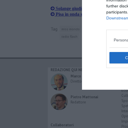
further disc
Solange giudica miss mondo
participants
Pisa in onda su Rai Uno
Downstream 
Tag
miss mondo
pisa
concorso di bellezza
radio flash
Persona
REDAZIONE QUI NEWS
CAT
Cro
Marco Migli
Poli
Direttore Responsabile
Attu
Eco
Cult
Pietro Mattonai
Spo
Redattore
Spet
Inte
Opi
Imp
Collaboratori
Pro