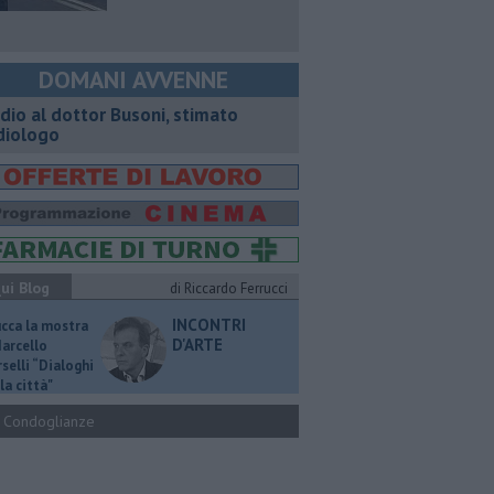
DOMANI AVVENNE
dio al dottor Busoni, stimato
diologo
ui Blog
di Riccardo Ferrucci
INCONTRI
ucca la mostra
D'ARTE
Marcello
selli “Dialoghi
la città"
Condoglianze