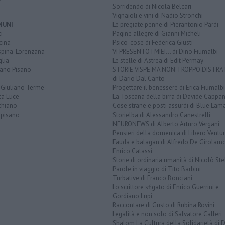
Sorridendo di Nicola Belcari
Vignaioli e vini di Nadio Stronchi
MUNI
Le pregiate penne di Pierantonio Pardi
i
Pagine allegre di Gianni Micheli
cina
Psico-cose di Federica Giusti
spina-Lorenzana
VI PRESENTO I MIEI... di Dino Fiumalbi
lia
Le stelle di Astrea di Edit Permay
iano Pisano
STORIE VISPE MA NON TROPPO DISTR
di Dario Dal Canto
 Giuliano Terme
Progettare il benessere di Erica Fiumalbi
ta Luce
La Toscana della birra di Davide Cappan
chiano
Cose strane e posti assurdi di Blue Lam
opisano
Storielba di Alessandro Canestrelli
NEURONEWS di Alberto Arturo Vergani
Pensieri della domenica di Libero Ventur
Fauda e balagan di Alfredo De Girolam
Enrico Catassi
Storie di ordinaria umanità di Nicolò Ste
Parole in viaggio di Tito Barbini
Turbative di Franco Bonciani
Lo scrittore sfigato di Enrico Guerrini e
Gordiano Lupi
Raccontare di Gusto di Rubina Rovini
Legalità e non solo di Salvatore Calleri
Shalom La Cultura della Solidarietà di 