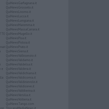
QuiNewsGarfagnana.it
QuiNewsGrosseto.it
QuiNewsLivorno.it
QuiNewsLucca.it
QuiNewsLunigiana.it
QuiNewsMaremma.it
QuiNewsMassaCarrara.it
ATTE
QuiNewsMugello.it
QuiNewsPisa.it
QuiNewsPistoia.it
nari
QuiNewsPrato.it
a
QuiNewsSiena.it
QuiNewsValbisenzio.it
QuiNewsValdarno.it
i
QuiNewsValdelsa.it
o e
QuiNewsValdera.it
QuiNewsValdichiana.it
lla
QuiNewsValdicornia.it
QuiNewsValdinievole.it
QuiNewsValdisieve.it
QuiNewsValtiberina.it
QuiNewsVersilia.it
QuiNewsVolterra.it
QuiNewsTango.com
Don
ToscanaMediaNews.it