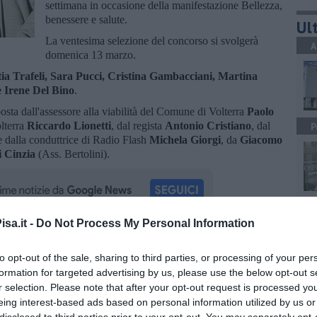
settimana in occasione della manifestazione Bellezza,
benessere e salute.
Ult
La ventesima selezione del concorso si svolgerà
A
domenica 13 marzo.
atia Trafeli, Sara Pucci, Cristina Gambacciani, Martina
e Irene Del Bino
.
osta dall'assessore alla viabilità del Comune di Volterra
Paolo
olterra
Riccardo Lionetti
, dal regista
Antonio Cristiano
, dal
P
 dalla conduttrice di Radio Flash
Michela Giorgi
, da
Giacomo
 Cinzia
(Ass. Bertolini).
A
sa.it -
Do Not Process My Personal Information
oscana iscriviti alla
Newsletter QUInews - ToscanaMedia.
to opt-out of the sale, sharing to third parties, or processing of your per
amente nella tua casella di posta.
formation for targeted advertising by us, please use the below opt-out s
r selection. Please note that after your opt-out request is processed y
A
eing interest-based ads based on personal information utilized by us or
disclosed to third parties prior to your opt-out. You may separately opt-