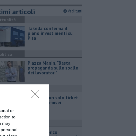
imi articoli
Vedi tutti
ttualità
Takeda conferma il
piano investimenti su
Pisa
olitica
Piazza Manin, "Basta
propaganda sulle spalle
dei lavoratori"
ttualità
Pisa Card, un solo ticket
per tutti i musei
sonal or
ection to
ou may
ttualità
 personal
Centro storico,
out of the