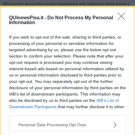
All’incontro sono intervenuti l’assessore alle tradizioni della storia e
dell’identità del Comune di Pisa, Filippo Bedini, lo storico Manuel
Rossi, autore del volume “Gioco e Città. Documenti e memorie per
QUInewsPisa.it -
Do Not Process My Personal
la storia del Gioco del Ponte”, e Daniele Cianchi, direttore della
Information
Biblioteca Universitaria, istituzione nella quale sono conservati i
documenti noti come “Il Gioco del Ponte nelle carte del fondo
If you wish to opt-out of the sale, sharing to third parties, or
Zampieri”.
processing of your personal or sensitive information for
targeted advertising by us, please use the below opt-out
section to confirm your selection. Please note that after your
opt-out request is processed you may continue seeing
Bedini ha spiegato che il nuovo portale rappresenta un unico
interest-based ads based on personal information utilized by
ambiente digitale in cui confluiscono sia la collezione Zampieri,
us or personal information disclosed to third parties prior to
custodita nella biblioteca SMS, sia il fondo Zampieri acquisito dalla
your opt-out. You may separately opt-out of the further
Biblioteca Universitaria. Il vicesindaco ha detto: “Abbiamo
disclosure of your personal information by third parties on the
presentato il nuovo portale che riunisce l'archivio delle fonti e dei
IAB’s list of downstream participants. This information may
documenti, scritti e manoscritti, antichi, moderni e contemporanei
also be disclosed by us to third parties on the
IAB’s List of
del Gioco del Ponte. Le due collezioni, grazie alla convenzione
Downstream Participants
that may further disclose it to other
firmata con la Biblioteca Universitaria, sono state entrambe
third parties.
digitalizzate dall'Amministrazione Comunale con l’obiettivo di creare
questo nuovo archivio che è custodito nel portale, a disposizione di
Personal Data Processing Opt Outs
tutti”. Bedini ha aggiunto che l’analisi dei materiali permette di
ricostruire la storia del Gioco dal XVI secolo fino al Novecento,