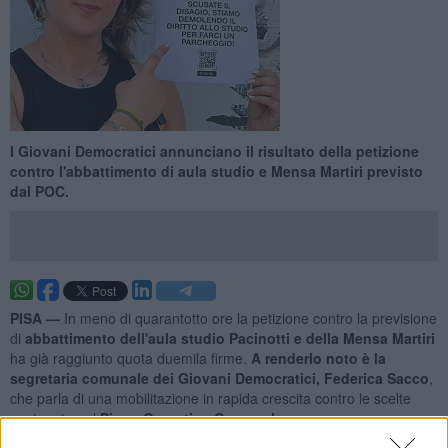
I Giovani Democratici annunciano il risultato della petizione
contro l'abbattimento di aula studio e Mensa Martiri previsto
dal POC.
PISA —
In meno di quarantotto ore la petizione contro la previsione
di
abbattimento dell'aula studio Pacinotti e della Mensa Martiri
ha già raggiunto quota duemila firme.
A renderlo noto è la
segretaria comunale dei Giovani Democratici, Federica Sacco
,
che parla di una mobilitazione in rapida crescita contro le scelte
contenute nel
Piano Operativo Comunale
.
Le adesioni, raccolte sia online sia attraverso moduli cartacei,