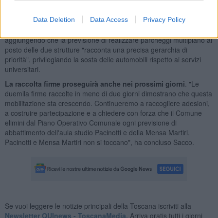
Sacco ha ricordato che l'aula studio Pacinotti e la Mensa Martiri
rappresentano da anni un punto di riferimento per migliaia di
Data Deletion
Data Access
Privacy Policy
studenti. "Metterne in discussione l'esistenza significa indebolire
una parte fondamentale del tessuto cittadino", ha affermato,
aggiungendo che la previsione di realizzare parcheggi multipiano al
posto delle due strutture "racconta una precisa gerarchia di
priorità", privilegiando la sosta delle automobili rispetto ai servizi
universitari.
La raccolta firme proseguirà anche nei prossimi giorni
. "Le
duemila firme raccolte in meno di due giorni dimostrano che questa
mobilitazione sta crescendo. Continueremo a raccogliere adesioni,
a costruire partecipazione e a chiedere con forza che il Comune
elimini dal Piano Operativo Comunale ogni previsione di
abbattimento dell'aula studio Pacinotti e della Mensa Martiri.
Pacinotti e Mensa Martiri non si toccano", ha concluso Sacco.
Se vuoi leggere le notizie principali della Toscana iscriviti alla
Newsletter QUInews - ToscanaMedia.
Arriva gratis tutti i giorni