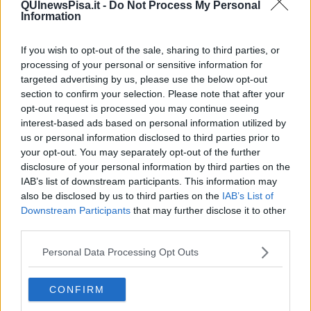
QUInewsPisa.it -
Do Not Process My Personal
vengono interpretate come un segnale della partecipazione di una
Information
parte della città al dibattito sul futuro di due servizi considerati
centrali per la popolazione universitaria.
If you wish to opt-out of the sale, sharing to third parties, or
processing of your personal or sensitive information for
targeted advertising by us, please use the below opt-out
section to confirm your selection. Please note that after your
"In meno di due giorni abbiamo raccolto duemila firme, tra adesioni
opt-out request is processed you may continue seeing
online e firme raccolte in presenza, contro la previsione di
interest-based ads based on personal information utilized by
abbattimento dell'aula studio Pacinotti e della Mensa Martiri. È un
us or personal information disclosed to third parties prior to
risultato importante, che dimostra come una parte ampia della città
your opt-out. You may separately opt-out of the further
non sia disposta ad accettare passivamente un Piano Operativo
disclosure of your personal information by third parties on the
Comunale che mette in discussione due luoghi centrali della vita
IAB’s list of downstream participants. This information may
universitaria e cittadina",
ha detto Sacco.
also be disclosed by us to third parties on the
IAB’s List of
Secondo la segretaria dei Giovani Democratici,
il Piano Operativo
Downstream Participants
that may further disclose it to other
Comunale della giunta Conti "conferma una direzione politica
third parties.
ormai evidente: gli spazi pubblici e quelli dedicati ai giovani
vengono progressivamente considerati sacrificabili"
. Nel
Personal Data Processing Opt Outs
comunicato viene sottolineato come una città universitaria debba
invece puntare su luoghi destinati allo studio, alla socialità e alla
CONFIRM
costruzione di relazioni.