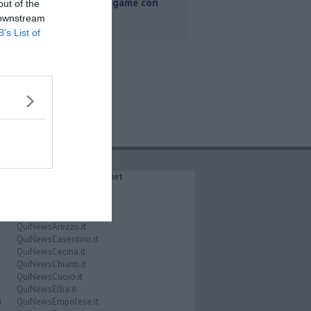
"Nessun legame con
out of the
Giacetti"
 downstream
B’s List of
IL NETWORK QuiNews.net
QuiNewsAbetone.it
QuiNewsAmiata.it
QuiNewsAnimali.it
QuiNewsArezzo.it
QuiNewsCasentino.it
QuiNewsCecina.it
QuiNewsChianti.it
QuiNewsCuoio.it
QuiNewsElba.it
i
QuiNewsEmpolese.it