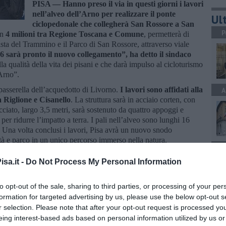
PISA —
Hanno preso il via in questi giorni i lavori
nell’alveo dell’Arno per realizzare il ponte
Ult
ciclopedonale che collegherà San Rossore a San
P
on
4 milioni tra Regione Toscana e Comune
, permetterà di
ista del Trammino e il Parco di San Rossore, attraverso viale
 sarà pronto il nuovo collegamento”, ha detto il sindaco
a qualità della vita dei pisani e che darà impulso al cicloturismo
’Arno”.
passerella dell’acquedotto di Livorno.
I lavori sono affidati alla
A
a Riglione e Cisanello
. La struttura sarà in acciaio corten, con
acciato, largo 3,5 metri, sarà sostenuto da quattro appoggi e
er ridurre l’impatto a terra. I pali nell’alveo sono lunghi 16
te. Una volta conclusi i lavori, Pisa avrà un nuovo snodo
tà e parco in un unico percorso immerso nella natura.
A
sa.it -
Do Not Process My Personal Information
to opt-out of the sale, sharing to third parties, or processing of your per
formation for targeted advertising by us, please use the below opt-out s
A
oscana iscriviti alla
Newsletter QUInews - ToscanaMedia.
r selection. Please note that after your opt-out request is processed y
amente nella tua casella di posta.
eing interest-based ads based on personal information utilized by us or