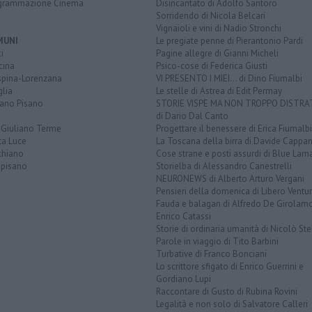
grammazione Cinema
Disincantato di Adolfo Santoro
Sorridendo di Nicola Belcari
Vignaioli e vini di Nadio Stronchi
MUNI
Le pregiate penne di Pierantonio Pardi
i
Pagine allegre di Gianni Micheli
cina
Psico-cose di Federica Giusti
spina-Lorenzana
VI PRESENTO I MIEI... di Dino Fiumalbi
lia
Le stelle di Astrea di Edit Permay
iano Pisano
STORIE VISPE MA NON TROPPO DISTR
di Dario Dal Canto
 Giuliano Terme
Progettare il benessere di Erica Fiumalbi
ta Luce
La Toscana della birra di Davide Cappan
chiano
Cose strane e posti assurdi di Blue Lam
opisano
Storielba di Alessandro Canestrelli
NEURONEWS di Alberto Arturo Vergani
Pensieri della domenica di Libero Ventur
Fauda e balagan di Alfredo De Girolam
Enrico Catassi
Storie di ordinaria umanità di Nicolò Ste
Parole in viaggio di Tito Barbini
Turbative di Franco Bonciani
Lo scrittore sfigato di Enrico Guerrini e
Gordiano Lupi
Raccontare di Gusto di Rubina Rovini
Legalità e non solo di Salvatore Calleri