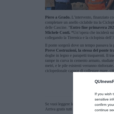
Piero a Grado.
L’intervento, finanziato c
completare un anello ciclabile tra la Ciclop
delle Cascine. “
Entro fine primavera 2026
Michele Conti. “
Un’opera che inciderà sull
collegando la Tirrenica e la ciclopista dell
Il ponte sorgerà dove un tempo passava la 
Preve Costruzioni, la stessa del ponte tr
doghe in legno e parapetti trasparenti. Il tr
rampe in curva in cemento armato, studiate p
metri, e le pile esistenti verranno rinforza
ciclopedonale capace di collegare mare, cit
QUInewsPi
If you wish 
sensitive in
Se vuoi leggere le notizie principali della T
confirm you
Arriva gratis tutti i giorni alle 20:00 dirett
continue se