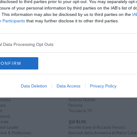
disclosed to third parties prior to your opt-out. You may separately opt-
losure of your personal information by third parties on the IAB’s list of
. This information may also be disclosed by us to third parties on the
IA
Participants
that may further disclose it to other third parties.
parco naturale di migliarino, san rossore, massaciuccoli
michele conti
l Data Processing Opt Outs
CONFIRM
EGORIE
RUBRICHE
naca
Le notizie di oggi
Data Deletion
Data Access
Privacy Policy
tica
Più Letti della settimana
alità
Più Letti del mese
nomia
Archivio Notizie
ura
Persone
rt
Toscani in TV
tacoli
rviste
QUI BLOG
nion Leader
Incontri d'arte di Riccardo Ferrucci
rese & Professioni
Racconti della domenica di Marco Celat