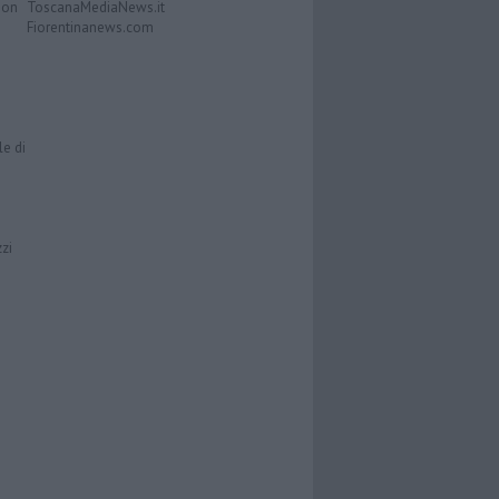
Don
ToscanaMediaNews.it
Fiorentinanews.com
le di
zzi