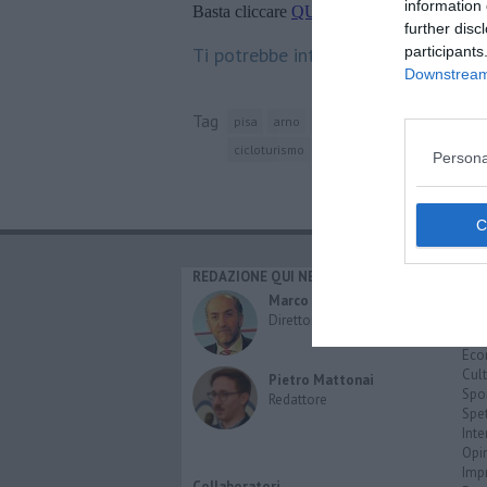
information 
Basta cliccare
QUI
further disc
participants
Ti potrebbe interessare anche:
Downstream 
Tag
pisa
arno
san piero a grado
toscana
cicloturismo
riglione
acciaio corten
Persona
REDAZIONE QUI NEWS
CAT
Cro
Marco Migli
Poli
Direttore Responsabile
Attu
Eco
Cult
Pietro Mattonai
Spo
Redattore
Spet
Inte
Opi
Imp
Collaboratori