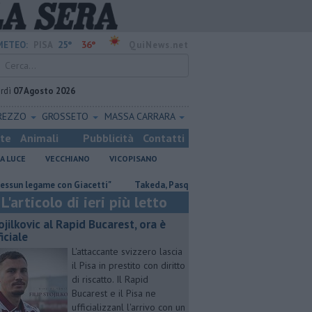
25°
36°
METEO:
PISA
QuiNews.net
rdì
07 Agosto 2026
REZZO
GROSSETO
MASSA CARRARA
ste
Animali
Pubblicità
Contatti
A LUCE
VECCHIANO
VICOPISANO
egame con Giacetti"
Takeda, Pasqualino, "Il dialogo deve continuare"
L'articolo di ieri più letto
ojilkovic al Rapid Bucarest, ora è
iciale
L'attaccante svizzero lascia
il Pisa in prestito con diritto
di riscatto. Il Rapid
Bucarest e il Pisa ne
ufficializzanl l'arrivo con un