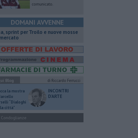
comunicato.
DOMANI AVVENNE
sa, sprint per Troilo e nuove mosse
 mercato
ui Blog
di Riccardo Ferrucci
INCONTRI
ucca la mostra
D'ARTE
Marcello
selli “Dialoghi
la città"
Condoglianze