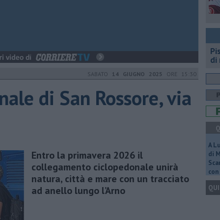
Pi
di
SABATO
14 GIUGNO 2025
ORE 15:30
nale di San Rossore, via
Q
A L
Entro la primavera 2026 il
di 
Scar
collegamento ciclopedonale unirà
con 
natura, città e mare con un tracciato
QUI
ad anello lungo l’Arno