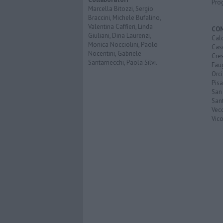
Pro
Marcella Bitozzi, Sergio
Braccini, Michele Bufalino,
Valentina Caffieri, Linda
CO
Giuliani, Dina Laurenzi,
Calc
Monica Nocciolini, Paolo
Cas
Nocentini, Gabriele
Cre
Santarnecchi, Paola Silvi.
Faug
Orc
Pisa
San
San
Vec
Vic