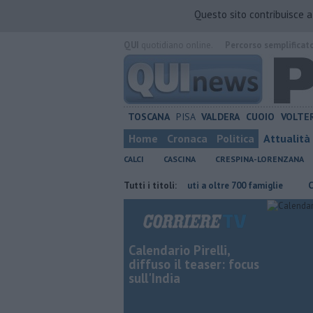
Questo sito contribuisce 
QUI
quotidiano online.
Percorso semplificat
TOSCANA
PISA
VALDERA
CUOIO
VOLTE
Home
Cronaca
Politica
Attualità
CALCI
CASCINA
CRESPINA-LORENZANA
 continuare"
Carta Spesa 2026, aiuti a oltre 700 famiglie
Tutti i titoli:
Calci nel
Calendario Pirelli,
diffuso il teaser: focus
sull'India