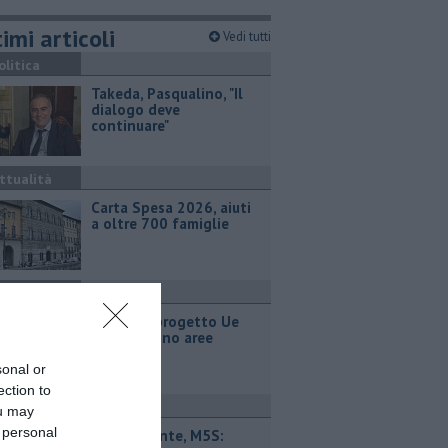
imi articoli
Vedi tutti
olitica
Takeda, Pasqualino, "Il
dialogo deve
continuare"
ttualità
Carta Spesa 2026, aiuti
a oltre 700 famiglie
ttualità
Calci nel progetto Ue
per ripristino aree
boschive
sonal or
ection to
ttualità
ou may
 personal
Retiambiente, M5S: