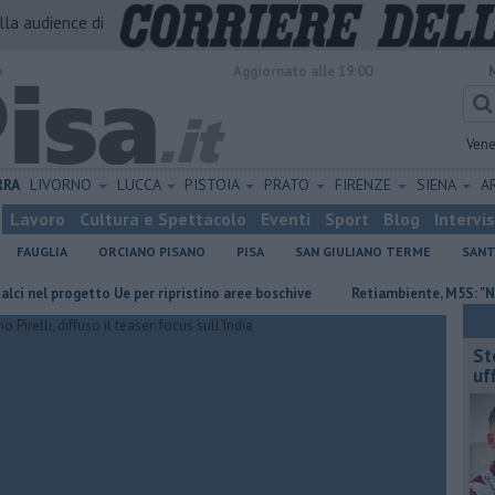
alla audience di
o
Aggiornato alle 19:00
Vene
RRA
LIVORNO
LUCCA
PISTOIA
PRATO
FIRENZE
SIENA
A
Lavoro
Cultura e Spettacolo
Eventi
Sport
Blog
Intervi
FAUGLIA
ORCIANO PISANO
PISA
SAN GIULIANO TERME
SANT
 progetto Ue per ripristino aree boschive
Retiambiente, M5S: "Nessun l
St
uff