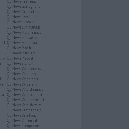
QuiNewsFirenze.it
QuiNewsGarfagnana.it
QuiNewsGrosseto.it
QuiNewsLivorno.it
QuiNewsLucca.it
QuiNewsLunigiana.it
QuiNewsMaremma.it
QuiNewsMassaCarrara.it
ATTE
QuiNewsMugello.it
QuiNewsPisa.it
QuiNewsPistoia.it
nari
QuiNewsPrato.it
a
QuiNewsSiena.it
QuiNewsValbisenzio.it
QuiNewsValdarno.it
i
QuiNewsValdelsa.it
o e
QuiNewsValdera.it
QuiNewsValdichiana.it
lla
QuiNewsValdicornia.it
QuiNewsValdinievole.it
QuiNewsValdisieve.it
QuiNewsValtiberina.it
QuiNewsVersilia.it
QuiNewsVolterra.it
QuiNewsTango.com