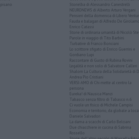
opisano
Storielba di Alessandro Canestrelli
NEURONEWS di Alberto Arturo Vergani
Pensieri della domenica di Libero Ventur
Fauda e balagan di Alfredo De Girolam
Enrico Catassi
Storie di ordinaria umanità di Nicolò Ste
Parole in viaggio di Tito Barbini
Turbative di Franco Bonciani
Lo scrittore sfigato di Enrico Guerrini e
Gordiano Lupi
Raccontare di Gusto di Rubina Rovini
Legalità e non solo di Salvatore Calleri
Shalom La Cultura della Solidarietà di 
Andrea Pio Cristiani
VERSI-AMO di Chi mette al centro la
persona
Eureka! di Nausica Manzi
Tabasco senza filtro di Tabasco n.6
Ci vuole un fisico di Michele Campisi
Economia e territorio, da globale a loca
Daniele Salvadori
La dama a scacchi di Carlo Belciani
Due chiacchiere in cucina di Sabrina
Rossello
Storie dell'altro secolo di Marcella Bito