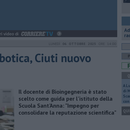
Ad
ra
LUNEDÌ
06 OTTOBRE 2025
ORE 14:00
obotica, Ciuti nuovo
Q
A L
Il docente di Bioingegneria è stato
di 
Scar
scelto come guida per l'istituto della
con 
Scuola Sant'Anna: "Impegno per
QUI
consolidare la reputazione scientifica"