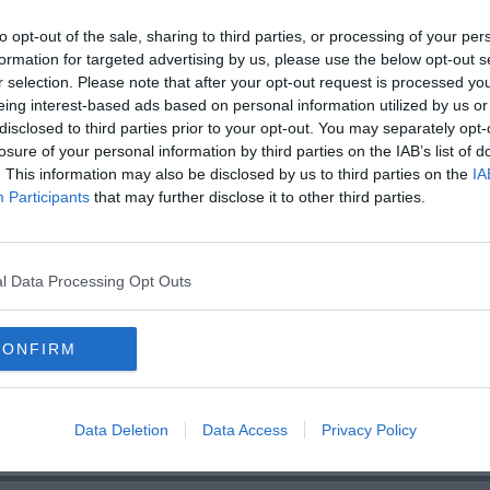
ovazione e l’impatto della nostra ricerca a beneficio della società".
to opt-out of the sale, sharing to third parties, or processing of your per
formation for targeted advertising by us, please use the below opt-out s
r selection. Please note that after your opt-out request is processed y
eing interest-based ads based on personal information utilized by us or
disclosed to third parties prior to your opt-out. You may separately opt-
losure of your personal information by third parties on the IAB’s list of
oscana iscriviti alla
Newsletter QUInews - ToscanaMedia.
. This information may also be disclosed by us to third parties on the
IA
amente nella tua casella di posta.
Participants
that may further disclose it to other third parties.
l Data Processing Opt Outs
bilitativa
quella umana
tutti
CONFIRM
a biomedica
scuola superiore sant'anna
Data Deletion
Data Access
Privacy Policy