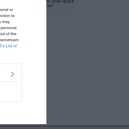
propaganda sulle spalle
dei lavoratori"
sonal or
ection to
ou may
 personal
out of the
 downstream
B’s List of