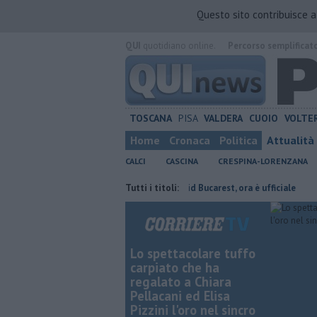
Questo sito contribuisce 
QUI
quotidiano online.
Percorso semplificat
TOSCANA
PISA
VALDERA
CUOIO
VOLTE
Home
Cronaca
Politica
Attualità
CALCI
CASCINA
CRESPINA-LORENZANA
o presidente
Stojilkovic al Rapid Bucarest, ora è ufficiale
Tutti i titoli:
Takeda 
Lo spettacolare tuffo
carpiato che ha
regalato a Chiara
Pellacani ed Elisa
Pizzini l'oro nel sincro