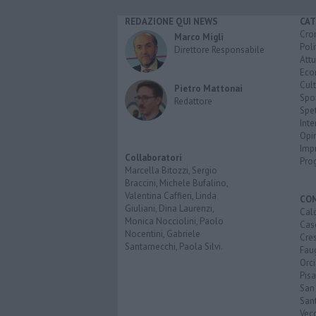
REDAZIONE QUI NEWS
CAT
Cro
Marco Migli
Poli
Direttore Responsabile
Attu
Eco
Cult
Pietro Mattonai
Spo
Redattore
Spet
Inte
Opi
Imp
Collaboratori
Pro
Marcella Bitozzi, Sergio
Braccini, Michele Bufalino,
Valentina Caffieri, Linda
CO
Giuliani, Dina Laurenzi,
Calc
Monica Nocciolini, Paolo
Cas
Nocentini, Gabriele
Cre
Santarnecchi, Paola Silvi.
Faug
Orc
Pisa
San
San
Vec