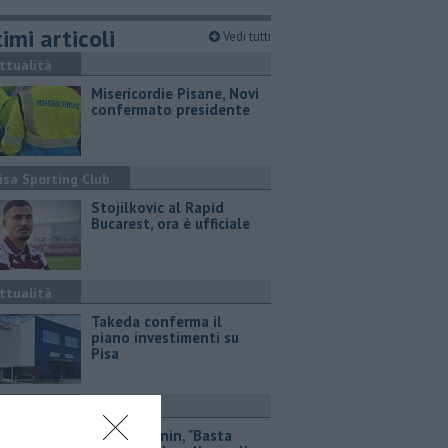
imi articoli
Vedi tutti
ttualità
Misericordie Pisane, Novi
confermato presidente
isa Sporting Club
Stojilkovic al Rapid
Bucarest, ora è ufficiale
ttualità
Takeda conferma il
piano investimenti su
Pisa
olitica
Piazza Manin, "Basta