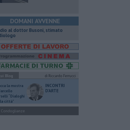
DOMANI AVVENNE
dio al dottor Busoni, stimato
diologo
ui Blog
di Riccardo Ferrucci
INCONTRI
ucca la mostra
D'ARTE
Marcello
selli “Dialoghi
la città"
Condoglianze