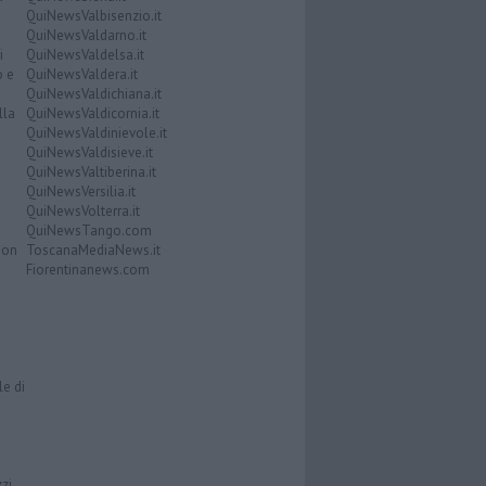
QuiNewsValbisenzio.it
QuiNewsValdarno.it
i
QuiNewsValdelsa.it
o e
QuiNewsValdera.it
QuiNewsValdichiana.it
lla
QuiNewsValdicornia.it
QuiNewsValdinievole.it
QuiNewsValdisieve.it
QuiNewsValtiberina.it
QuiNewsVersilia.it
QuiNewsVolterra.it
QuiNewsTango.com
Don
ToscanaMediaNews.it
Fiorentinanews.com
le di
zzi