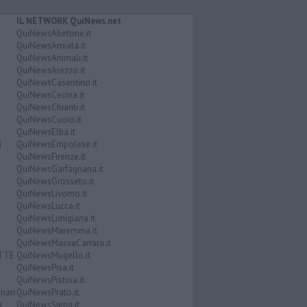
IL NETWORK QuiNews.net
QuiNewsAbetone.it
QuiNewsAmiata.it
QuiNewsAnimali.it
QuiNewsArezzo.it
QuiNewsCasentino.it
QuiNewsCecina.it
QuiNewsChianti.it
QuiNewsCuoio.it
QuiNewsElba.it
i
QuiNewsEmpolese.it
QuiNewsFirenze.it
QuiNewsGarfagnana.it
QuiNewsGrosseto.it
QuiNewsLivorno.it
QuiNewsLucca.it
QuiNewsLunigiana.it
QuiNewsMaremma.it
QuiNewsMassaCarrara.it
ATTE
QuiNewsMugello.it
QuiNewsPisa.it
QuiNewsPistoia.it
nari
QuiNewsPrato.it
a
QuiNewsSiena.it