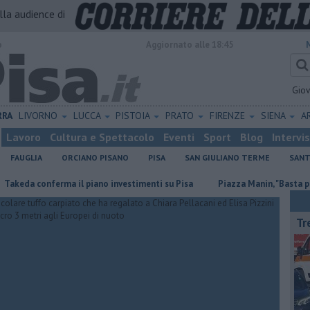
alla audience di
o
Aggiornato alle 18:45
Gio
RRA
LIVORNO
LUCCA
PISTOIA
PRATO
FIRENZE
SIENA
A
Lavoro
Cultura e Spettacolo
Eventi
Sport
Blog
Intervi
FAUGLIA
ORCIANO PISANO
PISA
SAN GIULIANO TERME
SANT
conferma il piano investimenti su Pisa
Piazza Manin, "Basta propaganda
Tr