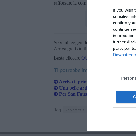
rafforzare la competitività, il livello di inn
If you wish 
sensitive in
confirm you
continue se
information 
further disc
Se vuoi leggere le notizie principali della T
participants
Arriva gratis tutti i giorni alle 20:00 dirett
Downstream 
Basta cliccare
QUI
Ti potrebbe interessare anche:
Persona
Arriva il primo master in Robotica ria
Una pelle artificiale sensibile, come 
Per San Faustino la biorobotica è per 
Tag
università di pisa
pontedera
ingegneri