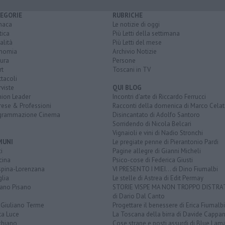
EGORIE
RUBRICHE
naca
Le notizie di oggi
tica
Più Letti della settimana
alità
Più Letti del mese
nomia
Archivio Notizie
ura
Persone
rt
Toscani in TV
tacoli
rviste
QUI BLOG
nion Leader
Incontri d'arte di Riccardo Ferrucci
rese & Professioni
Racconti della domenica di Marco Celat
grammazione Cinema
Disincantato di Adolfo Santoro
Sorridendo di Nicola Belcari
Vignaioli e vini di Nadio Stronchi
MUNI
Le pregiate penne di Pierantonio Pardi
i
Pagine allegre di Gianni Micheli
cina
Psico-cose di Federica Giusti
spina-Lorenzana
VI PRESENTO I MIEI... di Dino Fiumalbi
lia
Le stelle di Astrea di Edit Permay
iano Pisano
STORIE VISPE MA NON TROPPO DISTR
di Dario Dal Canto
 Giuliano Terme
Progettare il benessere di Erica Fiumalbi
ta Luce
La Toscana della birra di Davide Cappan
chiano
Cose strane e posti assurdi di Blue Lam