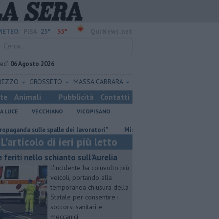
25°
35°
METEO:
PISA
QuiNews.net
vedì
06 Agosto 2026
REZZO
GROSSETO
MASSA CARRARA
ste
Animali
Pubblicità
Contatti
A LUCE
VECCHIANO
VICOPISANO
 sulle spalle dei lavoratori"
Misericordie Pisane, Novi confermato pr
L'articolo di ieri più letto
e feriti nello schianto sull'Aurelia
L'incidente ha coinvolto più
veicoli, portando alla
temporanea chiusura della
Statale per consentire i
soccorsi sanitari e
meccanici