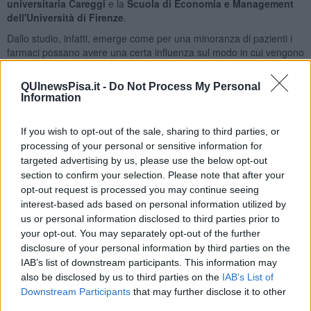
universitaria Careggi
e la
Scuola di Economia e Management
dell'Università di Firenze
.
Dallo studio, infatti, emerge come per una minoranza di pazienti i
farmaci possano avere una certa influenza sul modo in cui vengono
prese le decisioni. "La nostra ipotesi è che i disturbi del controllo
degli impulsi non siano dovuti ai farmaci di per sé, ma che questi
QUInewsPisa.it -
Do Not Process My Personal
funzionino da
innesco in pazienti particolarmente predisposti
-
Information
ha detto
Alberto Mazzoni
, professore di Bioingegneria e
responsabile scientifico del Computational Neuroengineering Lab -
If you wish to opt-out of the sale, sharing to third parties, or
è essenziale approfondire ulteriormente questo fenomeno, per
processing of your personal or sensitive information for
capire l’origine di questi disturbi e sviluppare terapie più
targeted advertising by us, please use the below opt-out
mirate che possano prevenirli
".
section to confirm your selection. Please note that after your
opt-out request is processed you may continue seeing
interest-based ads based on personal information utilized by
us or personal information disclosed to third parties prior to
La malattia di Parkinson è
un disturbo neurodegenerativo
che
your opt-out. You may separately opt-out of the further
colpisce principalmente il controllo motorio, causando sintomi come
disclosure of your personal information by third parties on the
tremore, rigidità e difficoltà nei movimenti. Questi problemi possono
IAB’s list of downstream participants. This information may
essere ridotti somministrando ai pazienti opportuni farmaci.
also be disclosed by us to third parties on the
IAB’s List of
Esistono però anche sintomi non motori, come alterazioni dei
Downstream Participants
that may further disclose it to other
processi decisionali che sfociano nei cosiddetti disturbi del controllo
third parties.
degli impulsi che possono incrementare, in persone già