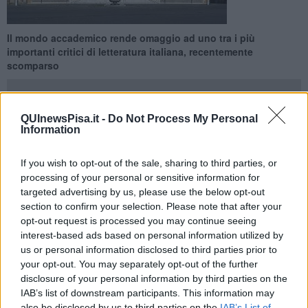
Il mondo accademico rende omaggio ad uno tra i più
importanti critici di letteratura italiana, recentemente
scomparso
QUInewsPisa.it -
Do Not Process My Personal
Information
PISA —
Il mondo accademico rende omaggio a
Luigi
If you wish to opt-out of the sale, sharing to third parties, or
Blasucci,
allievo e poi professore della Scuola Normale
processing of your personal or sensitive information for
superiore scomparso il 29 ottobre 2021 a 95 anni.
targeted advertising by us, please use the below opt-out
Blasucci, tra i più importanti critici di letteratura italiana, autore di
section to confirm your selection. Please note that after your
testi fondamentali su Dante, Ariosto, Montale e soprattutto Leopardi
opt-out request is processed you may continue seeing
e maestro di molte generazioni di studiosi, sarà ricordato dai suoi
interest-based ads based on personal information utilized by
ex allievi, dai colleghi universitari, in una giornata di studi che si
us or personal information disclosed to third parties prior to
svolgerà venerdì 28 Gennaio, a partire dalle 10, nella Sala Azzurra
your opt-out. You may separately opt-out of the further
del Palazzo della Carovana. I lavori saranno aperti dal direttore
disclosure of your personal information by third parties on the
della Normale
Luigi Ambrosio
e prevedono interventi di docenti
IAB’s list of downstream participants. This information may
dell’
università di Pisa
(Lucia Battaglia Ricci, Carla Benedetti,
also be disclosed by us to third parties on the
IAB’s List of