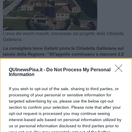
L'area dei vecchi macelli, interessata dal progetto della Cittadella
Galileiana
La consigliera Irene Galletti porta la Cittadella Galileiana sul
tavolo della Regione: "All'appello continuano a mancare 2,5
milioni"
QUInewsPisa.it -
Do Not Process My Personal
Information
If you wish to opt-out of the sale, sharing to third parties, or
processing of your personal or sensitive information for
PISA —
“Ogni promessa è debito soprattutto quelle che si fanno ai
targeted advertising by us, please use the below opt-out
cittadini”.
section to confirm your selection. Please note that after your
Lo scrive
Irene Galletti
, presidente del Gruppo Movimento 5 Stelle
opt-out request is processed you may continue seeing
in Consiglio Regionale che, nonostante il voto unanime al suo
interest-based ads based on personal information utilized by
ordine del giorno collegato all'assestamento di Bilancio, per mezzo
us or personal information disclosed to third parties prior to
di una nota esprime disappunto "Per le risorse promesse e non
your opt-out. You may separately opt-out of the further