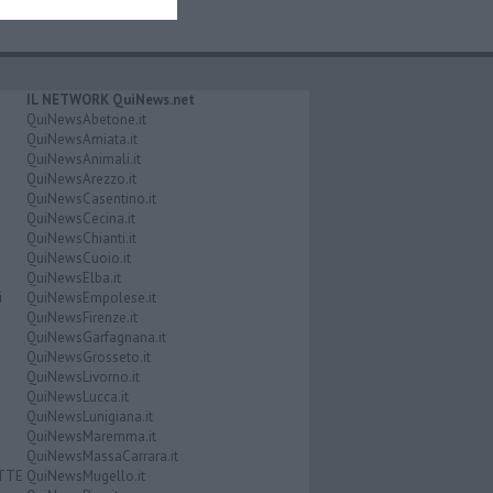
IL NETWORK QuiNews.net
QuiNewsAbetone.it
QuiNewsAmiata.it
QuiNewsAnimali.it
QuiNewsArezzo.it
QuiNewsCasentino.it
QuiNewsCecina.it
QuiNewsChianti.it
QuiNewsCuoio.it
QuiNewsElba.it
i
QuiNewsEmpolese.it
QuiNewsFirenze.it
QuiNewsGarfagnana.it
QuiNewsGrosseto.it
QuiNewsLivorno.it
QuiNewsLucca.it
QuiNewsLunigiana.it
QuiNewsMaremma.it
QuiNewsMassaCarrara.it
ATTE
QuiNewsMugello.it