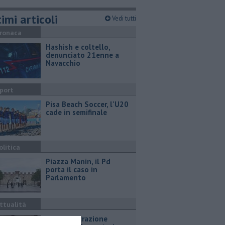
imi articoli
Vedi tutti
ronaca
Hashish e coltello,
denunciato 21enne a
Navacchio
port
Pisa Beach Soccer, l'U20
cade in semifinale
olitica
Piazza Manin, il Pd
porta il caso in
Parlamento
ttualità
L'amministrazione