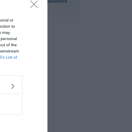
incontra i lavoratori
Dumarey
sonal or
ection to
ou may
 personal
out of the
 downstream
B’s List of