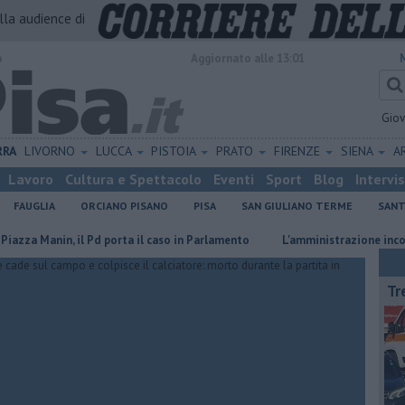
alla audience di
o
Aggiornato alle 13:01
Gio
RRA
LIVORNO
LUCCA
PISTOIA
PRATO
FIRENZE
SIENA
A
Lavoro
Cultura e Spettacolo
Eventi
Sport
Blog
Intervi
FAUGLIA
ORCIANO PISANO
PISA
SAN GIULIANO TERME
SANT
anin, il Pd porta il caso in Parlamento
L'amministrazione incontra i l
Tr