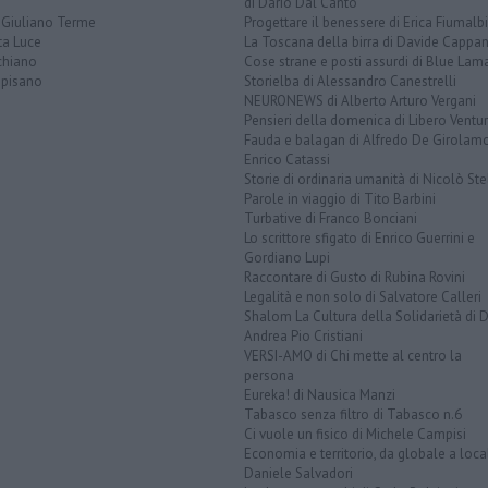
di Dario Dal Canto
 Giuliano Terme
Progettare il benessere di Erica Fiumalbi
ta Luce
La Toscana della birra di Davide Cappan
chiano
Cose strane e posti assurdi di Blue Lam
opisano
Storielba di Alessandro Canestrelli
NEURONEWS di Alberto Arturo Vergani
Pensieri della domenica di Libero Ventur
Fauda e balagan di Alfredo De Girolam
Enrico Catassi
Storie di ordinaria umanità di Nicolò Ste
Parole in viaggio di Tito Barbini
Turbative di Franco Bonciani
Lo scrittore sfigato di Enrico Guerrini e
Gordiano Lupi
Raccontare di Gusto di Rubina Rovini
Legalità e non solo di Salvatore Calleri
Shalom La Cultura della Solidarietà di 
Andrea Pio Cristiani
VERSI-AMO di Chi mette al centro la
persona
Eureka! di Nausica Manzi
Tabasco senza filtro di Tabasco n.6
Ci vuole un fisico di Michele Campisi
Economia e territorio, da globale a loca
Daniele Salvadori