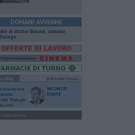
DOMANI AVVENNE
dio al dottor Busoni, stimato
diologo
ui Blog
di Riccardo Ferrucci
INCONTRI
ucca la mostra
D'ARTE
Marcello
selli “Dialoghi
la città"
Condoglianze