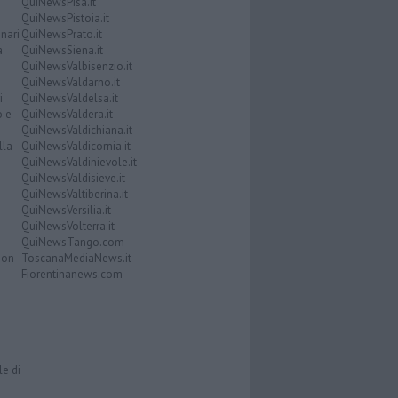
QuiNewsPisa.it
QuiNewsPistoia.it
nari
QuiNewsPrato.it
a
QuiNewsSiena.it
QuiNewsValbisenzio.it
QuiNewsValdarno.it
i
QuiNewsValdelsa.it
o e
QuiNewsValdera.it
QuiNewsValdichiana.it
lla
QuiNewsValdicornia.it
QuiNewsValdinievole.it
QuiNewsValdisieve.it
QuiNewsValtiberina.it
QuiNewsVersilia.it
QuiNewsVolterra.it
QuiNewsTango.com
Don
ToscanaMediaNews.it
Fiorentinanews.com
le di