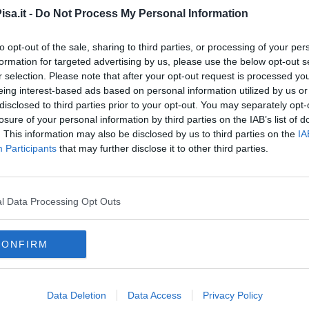
sa.it -
Do Not Process My Personal Information
trascinarsi verso la conclusione.
to opt-out of the sale, sharing to third parties, or processing of your per
formation for targeted advertising by us, please use the below opt-out s
r selection. Please note that after your opt-out request is processed y
eing interest-based ads based on personal information utilized by us or
disclosed to third parties prior to your opt-out. You may separately opt-
losure of your personal information by third parties on the IAB’s list of
. This information may also be disclosed by us to third parties on the
IA
oscana iscriviti alla
Newsletter QUInews - ToscanaMedia.
Participants
that may further disclose it to other third parties.
amente nella tua casella di posta.
l Data Processing Opt Outs
stivo"
terclass"
CONFIRM
matteo tramoni
calvin stengs
italia
Data Deletion
Data Access
Privacy Policy