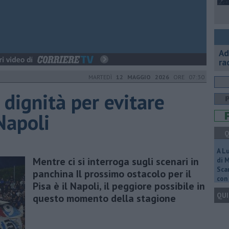
Ad
ra
MARTEDÌ
12 MAGGIO 2026
ORE 07:30
 dignità per evitare
Napoli
Q
A L
Mentre ci si interroga sugli scenari in
di 
Scar
panchina Il prossimo ostacolo per il
con 
Pisa è il Napoli, il peggiore possibile in
QUI
questo momento della stagione