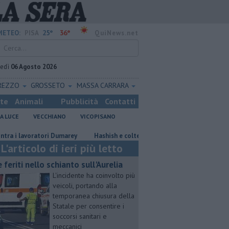
25°
36°
METEO:
PISA
QuiNews.net
vedì
06 Agosto 2026
REZZO
GROSSETO
MASSA CARRARA
ste
Animali
Pubblicità
Contatti
A LUCE
VECCHIANO
VICOPISANO
avoratori Dumarey
Hashish e coltello, denunciato 21enne a Navacchio
L'articolo di ieri più letto
e feriti nello schianto sull'Aurelia
L'incidente ha coinvolto più
veicoli, portando alla
temporanea chiusura della
Statale per consentire i
soccorsi sanitari e
meccanici