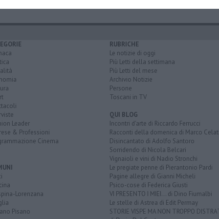
EGORIE
RUBRICHE
naca
Le notizie di oggi
tica
Più Letti della settimana
alità
Più Letti del mese
nomia
Archivio Notizie
ura
Persone
rt
Toscani in TV
tacoli
rviste
QUI BLOG
nion Leader
Incontri d'arte di Riccardo Ferrucci
rese & Professioni
Racconti della domenica di Marco Celat
grammazione Cinema
Disincantato di Adolfo Santoro
Sorridendo di Nicola Belcari
Vignaioli e vini di Nadio Stronchi
MUNI
Le pregiate penne di Pierantonio Pardi
i
Pagine allegre di Gianni Micheli
cina
Psico-cose di Federica Giusti
spina-Lorenzana
VI PRESENTO I MIEI... di Dino Fiumalbi
lia
Le stelle di Astrea di Edit Permay
iano Pisano
STORIE VISPE MA NON TROPPO DISTR