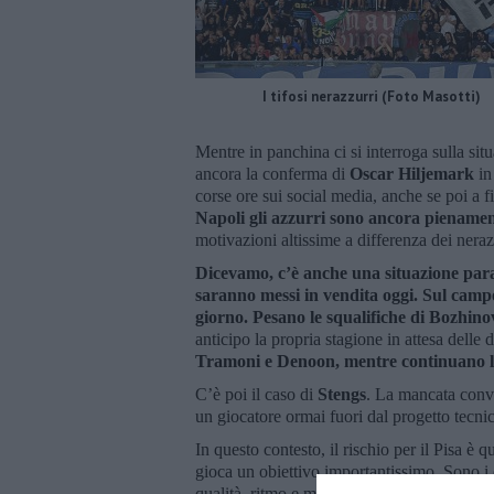
I tifosi nerazzurri (Foto Masotti)
Mentre in panchina ci si interroga sulla si
ancora la conferma di
Oscar Hiljemark
in
corse ore sui social media, anche se poi a f
Napoli g
li azzurri sono ancora piename
motivazioni altissime a differenza dei nera
Dicevamo, c’è anche una situazione parad
saranno messi in vendita oggi.
Sul campo
giorno.
Pesano le squalifiche di Bozhino
anticipo la propria stagione in attesa delle 
Tramoni e Denoon, mentre continuano le 
C’è poi il caso di
Stengs
. La mancata convo
un giocatore ormai fuori dal progetto tecnic
In questo contesto, il rischio per il Pisa è 
gioca un obiettivo importantissimo. Sono i 
qualità, ritmo e motivazioni. I nerazzurri, i