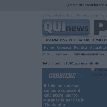
Questo sito contribuisce 
QUI
quotidiano online.
Percorso semplificat
TOSCANA
PISA
VALDERA
CUOIO
VOLTE
Home
Cronaca
Politica
Attualità
CALCI
CASCINA
CRESPINA-LORENZANA
ne a Navacchio
Pisa Beach Soccer, l'U20 cade in semifinale
Tutti i titoli:
Piazza M
Il fulmine cade sul
campo e colpisce il
calciatore: morto
durante la partita in
Thailandia