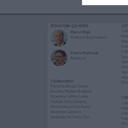
REDAZIONE QUI NEWS
CAT
Cro
Marco Migli
Poli
Direttore Responsabile
Attu
Eco
Cult
Pietro Mattonai
Spo
Redattore
Spet
Inte
Opi
Imp
Collaboratori
Pro
Marcella Bitozzi, Sergio
Braccini, Michele Bufalino,
Valentina Caffieri, Linda
CO
Giuliani, Dina Laurenzi,
Calc
Monica Nocciolini, Paolo
Cas
Nocentini, Gabriele
Cre
Santarnecchi, Paola Silvi.
Faug
Orc