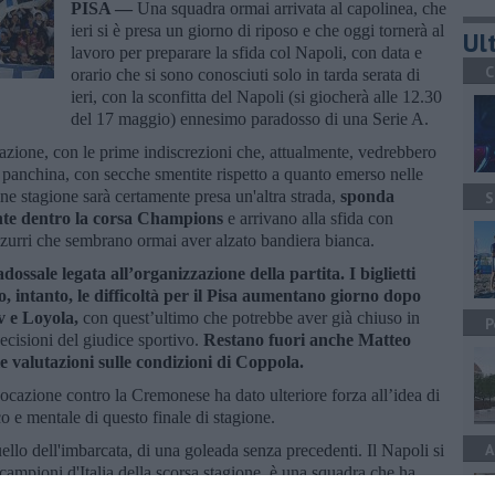
PISA —
Una squadra ormai arrivata al capolinea, che
ieri si è presa un giorno di riposo e che oggi tornerà al
Ult
lavoro per preparare la sfida col Napoli, con data e
C
orario che si sono conosciuti solo in tarda serata di
ieri, con la sconfitta del Napoli (si giocherà alle 12.30
del 17 maggio) ennesimo paradosso di una Serie A.
tuazione, con le prime indiscrezioni che, attualmente, vedrebbero
 panchina, con secche smentite rispetto a quanto emerso nelle
ine stagione sarà certamente presa un'altra strada,
sponda
S
nte dentro la corsa Champions
e arrivano alla sfida con
zzurri che sembrano ormai aver alzato bandiera bianca.
ossale legata all’organizzazione della partita.
I biglietti
, intanto, le difficoltà per il Pisa aumentano giorno dopo
v e Loyola,
con quest’ultimo che potrebbe aver già chiuso in
P
decisioni del giudice sportivo.
Restano fuori anche Matteo
valutazioni sulle condizioni di Coppola.
cazione contro la Cremonese ha dato ulteriore forza all’idea di
o e mentale di questo finale di stagione.
A
quello dell'imbarcata, di una goleada senza precedenti. Il Napoli si
campioni d'Italia della scorsa stagione, è una squadra che ha
nvece, arrivano alla trasferta con una rosa ridotta, poche certezze