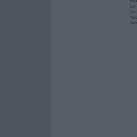
Pisa
San
San
Vec
Vic