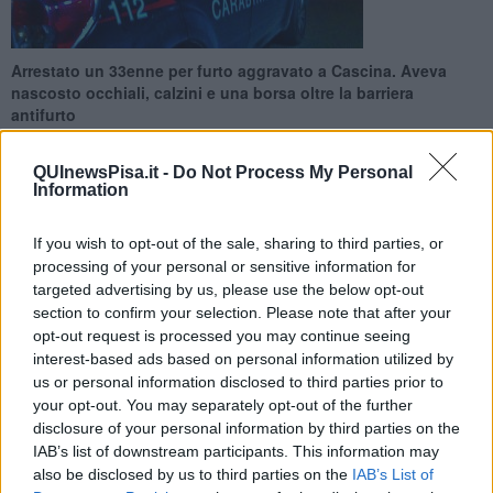
Arrestato un 33enne per furto aggravato a Cascina. Aveva
nascosto occhiali, calzini e una borsa oltre la barriera
antifurto
QUInewsPisa.it -
Do Not Process My Personal
Information
If you wish to opt-out of the sale, sharing to third parties, or
CASCINA —
È stato colto sul fatto dai Carabinieri della
processing of your personal or sensitive information for
Stazione di Navacchio un uomo di 33 anni,
sorpreso a rubare
targeted advertising by us, please use the below opt-out
all’interno di un centro commerciale. Il furto è avvenuto nella tarda
section to confirm your selection. Please note that after your
mattinata del 14 Giugno. L
’uomo, in concorso con un complice
opt-out request is processed you may continue seeing
poi riuscito a fuggire, aveva sottratto tre paia di occhiali da sole,
interest-based ads based on personal information utilized by
alcuni calzini e una borsa, per un valore complessivo di circa 580
us or personal information disclosed to third parties prior to
euro.
your opt-out. You may separately opt-out of the further
I militari lo hanno bloccato mentre tentava di ripetere lo stesso
disclosure of your personal information by third parties on the
schema con altri articoli. La refurtiva era già stata privata dei
IAB’s list of downstream participants. This information may
dispositivi antitaccheggio e posizionata oltre la barriera antifurto,
also be disclosed by us to third parties on the
IAB’s List of
evidentemente per essere recuperata con facilità all’esterno.