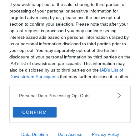
Le pene, comprese tra
tre e quattro anni di reclusione
,
If you wish to opt-out of the sale, sharing to third parties, or
riguardano episodi registrati dalle telecamere nascoste installate
processing of your personal or sensitive information for
nel refettorio della
Residenza Sanitaria per Disabili
, dove in pochi
targeted advertising by us, please use the below opt-out
mesi furono documentati circa
280 atti violenti
, tra offese e
section to confirm your selection. Please note that after your
percosse. Il procedimento, avviato nel 2017 con i primi
opt-out request is processed you may continue seeing
provvedimenti cautelari e proseguito con i rinvii a giudizio del 2019,
interest-based ads based on personal information utilized by
arriva così a una prima conclusione in tribunale.
us or personal information disclosed to third parties prior to
your opt-out. You may separately opt-out of the further
disclosure of your personal information by third parties on the
IAB’s list of downstream participants. This information may
Soddisfazione per l’esito è stata espressa dal presidente della
also be disclosed by us to third parties on the
IAB’s List of
Fondazione IRCCS Stella Maris
,
Giuliano Maffei
, che ha
Downstream Participants
that may further disclose it to other
dichiarato: “Prendiamo atto del dispositivo della sentenza con cui il
third parties.
giudice ha finalmente riconosciuto la completa estraneità dei medici
preposti alla direzione del Centro Riabilitativo di Montalto di
Personal Data Processing Opt Outs
Fauglia, come da noi sempre sostenuto. Con l’assoluzione
completa perché ‘il fatto non sussiste’ delle dottoresse Patrizia
CONFIRM
Masoni e Paola Salvadori e del direttore sanitario Giuseppe De
Vito, il Tribunale ha confermato che il centro è sempre stato gestito
nel rispetto delle normative”.
Data Deletion
Data Access
Privacy Policy
Maffei ha precisato che “la condanna ha riguardato alcuni