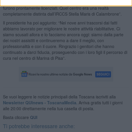
dipendenti che, avendo tenuto comportamenti non professionali,
furono prontamente licenziati. Quel centro era una realtà
completamente distinta dall’IRCCS Stella Maris di Calambrone”.
Il presidente ha poi aggiunto: “Nei nove anni trascorsi dai fatti
abbiamo lavorato per migliorare le nostre attività riabilitative. Ci
siamo scusati allora e lo facciamo ancora oggi: siamo dalla parte
dei nostri assistiti e continueremo a dare il meglio, con
professionalità e con il cuore. Ringrazio i genitori che hanno
continuato a darci fiducia, proseguendo con i loro figli il percorso di
cura nel centro di Marina di Pisa”.
Se vuoi leggere le notizie principali della Toscana iscriviti alla
Newsletter QUInews - ToscanaMedia.
Arriva gratis tutti i giorni
alle 20:00 direttamente nella tua casella di posta.
Basta cliccare
QUI
Ti potrebbe interessare anche: