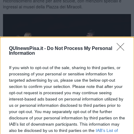
Riconoscimenti anche per altre scuole, con menzioni speciali e
ingressi ai musei della Piazza dei Miracoli.
QUInewsPisa.it -
Do Not Process My Personal
Information
If you wish to opt-out of the sale, sharing to third parties, or
processing of your personal or sensitive information for
targeted advertising by us, please use the below opt-out
section to confirm your selection. Please note that after your
opt-out request is processed you may continue seeing
interest-based ads based on personal information utilized by
us or personal information disclosed to third parties prior to
Nel dettaglio, la classe 3 C
dell’Istituto comprensivo Strenta
your opt-out. You may separately opt-out of the further
Tongiorgi è stata premiata per il cortometraggio “Una goccia in
disclosure of your personal information by third parties on the
aula”, capace di affrontare in modo originale e coinvolgente il tema
IAB’s list of downstream participants. This information may
dell’acqua come bene comune, mettendo in relazione spreco,
inquinamento e disuguaglianze con il concetto di ecologia integrale.
also be disclosed by us to third parties on the
IAB’s List of