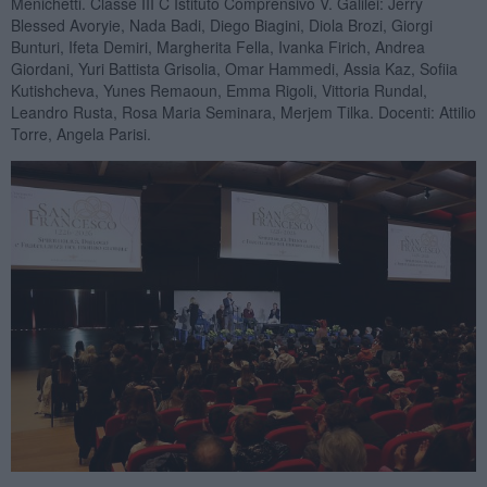
Menichetti. Classe III C Istituto Comprensivo V. Galilei: Jerry
Blessed Avoryie, Nada Badi, Diego Biagini, Diola Brozi, Giorgi
Bunturi, Ifeta Demiri, Margherita Fella, Ivanka Firich, Andrea
Giordani, Yuri Battista Grisolia, Omar Hammedi, Assia Kaz, Sofiia
Kutishcheva, Yunes Remaoun, Emma Rigoli, Vittoria Rundal,
Leandro Rusta, Rosa Maria Seminara, Merjem Tilka. Docenti: Attilio
Torre, Angela Parisi.