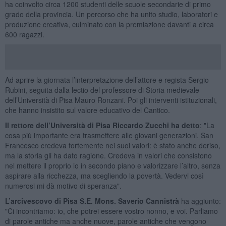
ha coinvolto circa 1200 studenti delle scuole secondarie di primo
grado della provincia. Un percorso che ha unito studio, laboratori e
produzione creativa, culminato con la premiazione davanti a circa
600 ragazzi.
Ad aprire la giornata l’interpretazione dell’attore e regista Sergio
Rubini, seguita dalla lectio del professore di Storia medievale
dell’Università di Pisa Mauro Ronzani. Poi gli interventi istituzionali,
che hanno insistito sul valore educativo del Cantico.
Il rettore dell’Università di Pisa Riccardo Zucchi ha detto
: "La
cosa più importante era trasmettere alle giovani generazioni. San
Francesco credeva fortemente nei suoi valori: è stato anche deriso,
ma la storia gli ha dato ragione. Credeva in valori che consistono
nel mettere il proprio io in secondo piano e valorizzare l’altro, senza
aspirare alla ricchezza, ma scegliendo la povertà. Vedervi così
numerosi mi dà motivo di speranza".
L’arcivescovo di Pisa S.E. Mons. Saverio Cannistrà
ha aggiunto:
"Ci incontriamo: io, che potrei essere vostro nonno, e voi. Parliamo
di parole antiche ma anche nuove, parole antiche che vengono