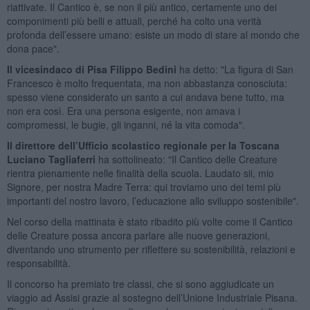
riattivate. Il Cantico è, se non il più antico, certamente uno dei
componimenti più belli e attuali, perché ha colto una verità
profonda dell’essere umano: esiste un modo di stare al mondo che
dona pace".
Il vicesindaco di Pisa Filippo Bedini
ha detto: "La figura di San
Francesco è molto frequentata, ma non abbastanza conosciuta:
spesso viene considerato un santo a cui andava bene tutto, ma
non era così. Era una persona esigente, non amava i
compromessi, le bugie, gli inganni, né la vita comoda".
Il direttore dell’Ufficio scolastico regionale per la Toscana
Luciano Tagliaferri
ha sottolineato: "Il Cantico delle Creature
rientra pienamente nelle finalità della scuola. Laudato sii, mio
Signore, per nostra Madre Terra: qui troviamo uno dei temi più
importanti del nostro lavoro, l’educazione allo sviluppo sostenibile".
Nel corso della mattinata è stato ribadito più volte come il Cantico
delle Creature possa ancora parlare alle nuove generazioni,
diventando uno strumento per riflettere su sostenibilità, relazioni e
responsabilità.
Il concorso ha premiato tre classi, che si sono aggiudicate un
viaggio ad Assisi grazie al sostegno dell’Unione Industriale Pisana.