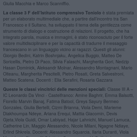
Giulia Macchia e Marco Scanniffio.
La classe 3 F dell’Istituto comprensivo Toniolo
è stata premiata
per un elaborato multimediale che, a partire dall’incontro tra San
Francesco e il Sultano, ha sviluppato il tema della gentilezza come
strumento di dialogo e costruzione di relazioni. Il progetto, che ha
integrato parola, musica e immagini, è stato riconosciuto per il forte
valore multidisciplinare e per la capacità di tradurre il messaggio
francescano in un linguaggio vicino ai ragazzi. Questi gli alunni:
Giorgio Bedini, Katrin Boshnjaku, Angelica Buggio, Matteo De
Soricellis, Pietro Di Paco, Silvia Falaschi, Margherita Gori, Nedzip
Hasan Dominick, Aleksandr Molnar, Alessandro Montagnani, Mario
Olteanu, Margherita Pescitelli, Pietro Rosati, Greta Salvestroni,
Matteo Scatena. Docenti : Elia Serafini, Rosaria Gazzara
Queste le classi vincitrici delle menzioni speciali:
Classe III A –
IC Leonardo Da Vinci - Castelfranco: Amine Baghrir, Emma Balsotti,
Fiorello Marvin Banaj, Fatima Batool, Greys Sayury Bermeo
Gonzales, Giulia Bertelli, Cizmi Brianna, Viola Demi, Marieme
Diakhoumpa Ndeye, Ariana Erequi, Mattia Giacomin, Devis
Gjeta,Viola Guidi, Omar Labiyad, Hajar Lahnichi, Manuel Lamuca,
Catherine Lin, Maggio Alessandro, Nicole Milani, Ngagne Ndiaye,
Erlind Shkrela. Docenti: Alessandro Squarcia, Ilaria Duranti, Viola